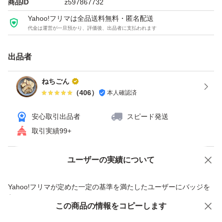
商品ID
z597867732
く戻ります。
Yahoo!フリマは全品送料無料・匿名配送
水に戻さずに、チップスのようにそのまま食べることもで
代金は運営が一旦預かり、評価後、出品者に支払われます
きます。
出品者
野菜不足が簡単に補える上、乾燥により栄養価もアップし
ねちごん
ます。歯応えもあるため、食べ応えもあります。
（
406
）
本人確認済
安心取引出品者
スピード発送
長期保存がきくので、防災グッズにもおすすめです。
取引実績99+
※2袋セット(1100円)もございますが、こちらの3袋セット
ユーザーの実績について
価格の相談
商品への質問
(1550円)の方が1袋あたりの価格がお得です。
商品への質問からの値下げ交渉、不適切なカテゴリ変更依頼は禁止です
Yahoo!フリマが定めた一定の基準を満たしたユーザーにバッジを
付与しています
名称: 乾燥きくいも
この商品をみている人にオススメ
この商品の情報をコピーします
安心取引出品者
原材料名: きくいも(長野県産)