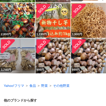
いいね！
2,800
円
1,199
円
1,900
円
1,740
円
999
円
999
円
Yahoo!フリマ
食品
野菜
その他野菜
他のブランドから探す