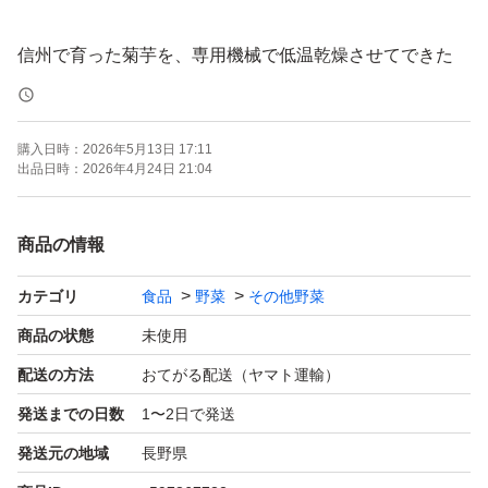
信州で育った菊芋を、専用機械で低温乾燥させてできた
乾燥菊芋(キクイモ)です。
購入日時：
2026年5月13日 17:11
約50g×3袋
出品日時：
2026年4月24日 21:04
掘りたてを、丁寧に洗浄し、スライスしたものを、専用の
商品の情報
乾燥機で時間をかけてじっくり乾燥させています。
カテゴリ
食品
野菜
その他野菜
水やお湯で戻して
商品の状態
未使用
味噌汁、スープ、カレー、煮物、きんぴらに…
配送の方法
おてがる配送（ヤマト運輸）
そのまま揚げてポテトチップスに…
発送までの日数
1〜2日で発送
フライパンで炒って、菊芋茶に…
発送元の地域
長野県
料理にプラスするときは、少量のお湯に入れておくと、早