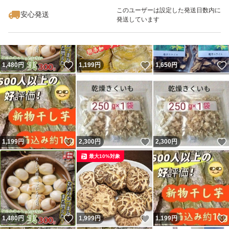
このユーザーは設定した発送日数内に
安心発送
発送しています
種類菊芋
特徴農家直送
いいね！
いいね！
1,480
円
1,199
円
1,650
円
いいね！
いいね！
1,199
円
2,300
円
2,300
円
最大10%対象
いいね！
いいね！
1,480
円
1,999
円
1,199
円