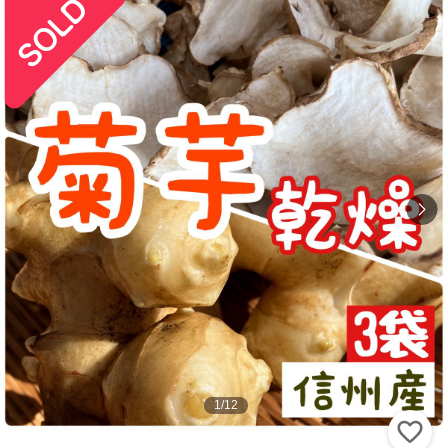
1
/
12
い