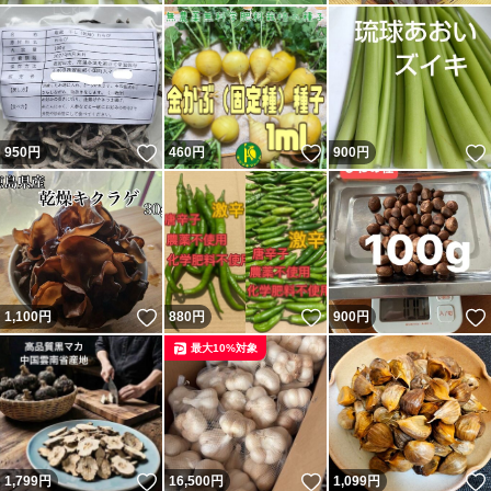
いいね！
いいね！
950
円
460
円
900
円
いいね！
いいね！
1,100
円
880
円
900
円
最大10%対象
いいね！
いいね！
1,799
円
16,500
円
1,099
円