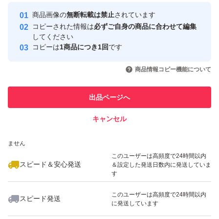
Yahoo!フリマの基準をクリアした安
内容量: 50g×3袋
安心取引出品者
商品画像の
無断転載は禁止
されています
心・安全なユーザーです
賞味期限: 2026年12月31日
コピーされた情報は
必ずご自身の商品に合わせて編集
取引実績
してください
保存方法: 高温多湿を避け冷暗所にて保存
コピーは
1商品につき1回
です
製造者: ねちごんファーム
このユーザーはYahoo!フリマの取
取引実績◯+
いいね！
いいね！
2,300
円
900
円
1,640
円
引を完了させた実績があります
商品情報コピー機能について
最大10%対象
最大10%対象
菊芋について…
このユーザーは他フリマサービス
他フリマ実績◯+
出品ページへ
での取引実績があります
スーパーフードと言われる菊芋に含まれるイヌリンは、血
糖値を上げる原因となる炭水化物の吸収を抑える働きがあ
キャンセル
スピード&安心発送
るので、菊芋は、天然のインスリンとも呼ばれています。
いいね！
いいね！
2,480
※このバッジは実績に基づく表示であり、発送を保証しているものではあり
円
3,000
円
1,199
円
ません
イヌリンは、水溶性食物繊維の一種で、腸内環境の改善に
最大10%対象
最大10%対象
このユーザーは高頻度で24時間以内
スピード＆安心発送
＆設定した発送日数内に発送していま
も一役かっています。
す
便秘の改善にも効果があるといわれています。
このユーザーは高頻度で24時間以内
※一度に食べすぎると、お腹が緩くなることがありますの
スピード発送
に発送しています
いいね！
いいね！
1,199
円
1,199
円
2,300
円
で、ご注意ください。