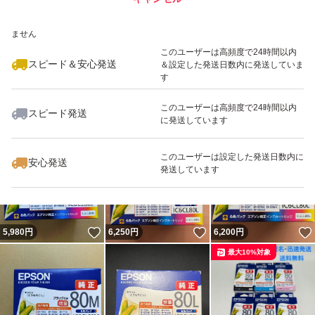
いいね！
いいね！
5,888
※このバッジは実績に基づく表示であり、発送を保証しているものではあり
円
3,848
円
6,180
円
ません
このユーザーは高頻度で24時間以内
スピード＆安心発送
＆設定した発送日数内に発送していま
す
このユーザーは高頻度で24時間以内
スピード発送
に発送しています
いいね！
いいね！
3,899
円
3,980
円
4,000
円
このユーザーは設定した発送日数内に
安心発送
発送しています
いいね！
いいね！
5,980
円
6,250
円
6,200
円
最大10%対象