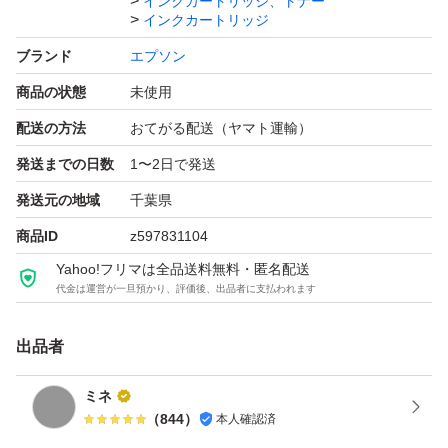
インクカートリッジ、トナー
インクカートリッジ
ブランド
エプソン
商品の状態
未使用
配送の方法
おてがる配送（ヤマト運輸）
発送までの日数
1〜2日で発送
発送元の地域
千葉県
商品ID
z597831104
Yahoo!フリマは全品送料無料・匿名配送
代金は運営が一旦預かり、評価後、出品者に支払われます
出品者
ミネ
（
844
）
本人確認済