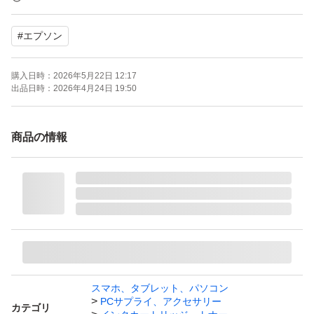
3、EP-907F、 EP-808AW、EP-808AB、EP-808AR、EP-
#
エプソン
807AW、EP-807AB、EP-807AR、EP-777A、EP-708A、
EP-707A
購入日時：
2026年5月22日 12:17
出品日時：
2026年4月24日 19:50
エプソン インクカートリッジ とうもろこし IC6CL80L（6
色パック 増量）
商品の情報
ブランド：エプソン
スマホ、タブレット、パソコン
PCサプライ、アクセサリー
カテゴリ