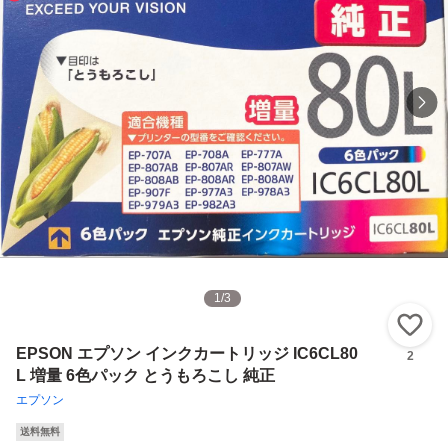
1
/
3
い
EPSON エプソン インクカートリッジ IC6CL80
2
L 増量 6色パック とうもろこし 純正
エプソン
送料無料