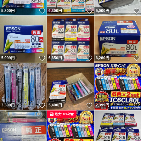
いいね！
いいね！
5,800
円
6,300
円
5,000
円
いいね！
いいね！
5,999
円
6,650
円
6,280
円
いいね！
いいね！
3,300
円
5,400
円
2,399
円
最大10%対象