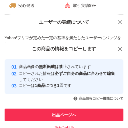
安心発送
取引実績99+
ユーザーの実績について
価格の相談
商品への質問
商品への質問からの値下げ交渉、不適切なカテゴリ変更依頼は禁止です
Yahoo!フリマが定めた一定の基準を満たしたユーザーにバッジを
付与しています
この商品をみている人にオススメ
この商品の情報をコピーします
安心取引出品者
最大10%対象
最大10%対象
最大10%対象
Yahoo!フリマの基準をクリアした安
安心取引出品者
商品画像の
無断転載は禁止
されています
心・安全なユーザーです
コピーされた情報は
必ずご自身の商品に合わせて編集
取引実績
してください
コピーは
1商品につき1回
です
このユーザーはYahoo!フリマの取
取引実績◯+
いいね！
いいね！
3,899
円
5,600
円
4,800
円
引を完了させた実績があります
商品情報コピー機能について
このユーザーは他フリマサービス
他フリマ実績◯+
出品ページへ
での取引実績があります
キャンセル
スピード&安心発送