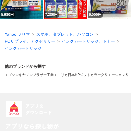
5,980
円
7,280
円
6,000
円
Yahoo!フリマ
スマホ、タブレット、パソコン
PCサプライ、アクセサリー
インクカートリッジ、トナー
インクカートリッジ
他のブランドから探す
エプソン
キヤノン
ブラザー工業
エコリカ
日本HP
ジット
カラークリエーション
リ