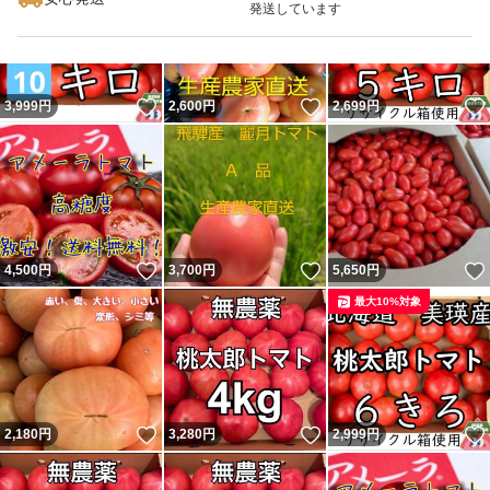
発送しています
いいね！
いいね！
3,999
円
2,600
円
2,699
円
いいね！
いいね！
4,500
円
3,700
円
5,650
円
最大10%対象
いいね！
いいね！
2,180
円
3,280
円
2,999
円