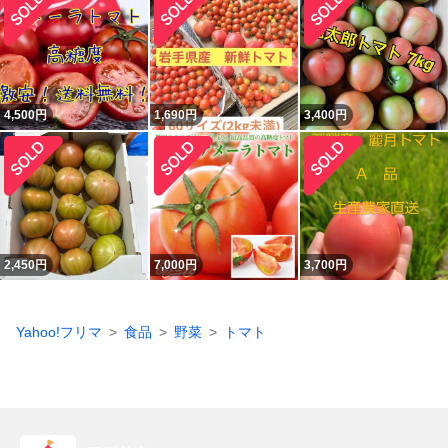
4,500
円
1,690
円
3,400
円
2,450
円
7,000
円
3,700
円
Yahoo!フリマ
食品
野菜
トマト