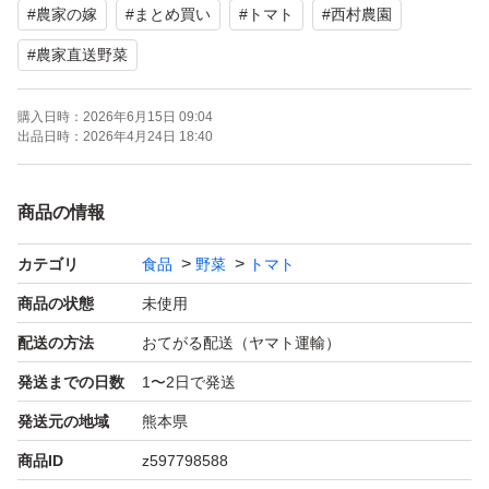
#
農家の嫁
#
まとめ買い
#
トマト
#
西村農園
到着後も日に日に常温保管で赤くなります。
#
農家直送野菜
購入日時：
2026年6月15日 09:04
出品日時：
2026年4月24日 18:40
商品の情報
カテゴリ
食品
野菜
トマト
商品の状態
未使用
配送の方法
おてがる配送（ヤマト運輸）
発送までの日数
1〜2日で発送
発送元の地域
熊本県
商品ID
z597798588