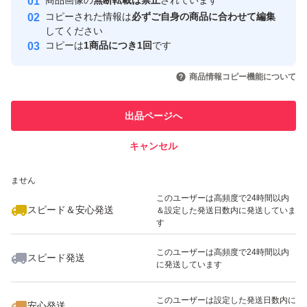
商品画像の
無断転載は禁止
されています
心・安全なユーザーです
コピーされた情報は
必ずご自身の商品に合わせて編集
取引実績
してください
コピーは
1商品につき1回
です
このユーザーはYahoo!フリマの取
取引実績◯+
いいね！
いいね！
3,780
円
3,900
円
2,480
円
引を完了させた実績があります
商品情報コピー機能について
最大10%対象
最大10%対象
最大10%対象
このユーザーは他フリマサービス
他フリマ実績◯+
出品ページへ
での取引実績があります
キャンセル
スピード&安心発送
いいね！
いいね！
3,700
※このバッジは実績に基づく表示であり、発送を保証しているものではあり
円
5,480
円
4,499
円
ません
最大10%対象
このユーザーは高頻度で24時間以内
スピード＆安心発送
＆設定した発送日数内に発送していま
す
このユーザーは高頻度で24時間以内
スピード発送
に発送しています
いいね！
いいね！
3,799
円
3,799
円
3,280
円
最大10%対象
このユーザーは設定した発送日数内に
安心発送