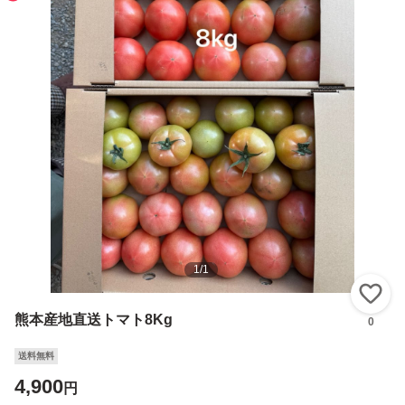
1
/
1
い
熊本産地直送トマト8Kg
0
送料無料
4,900
円