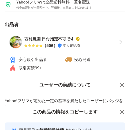
Yahoo!フリマは全品送料無料・匿名配送
代金は運営が一旦預かり、評価後、出品者に支払われます
出品者
西村農園 日付指定不可です
（
506
）
本人確認済
安心取引出品者
安心発送
取引実績99+
ユーザーの実績について
価格の相談
商品への質問
商品への質問からの値下げ交渉、不適切なカテゴリ変更依頼は禁止です
Yahoo!フリマが定めた一定の基準を満たしたユーザーにバッジを
付与しています
この商品をみている人にオススメ
この商品の情報をコピーします
安心取引出品者
最大10%対象
最大10%対象
最大10%対象
Yahoo!フリマの基準をクリアした安
安心取引出品者