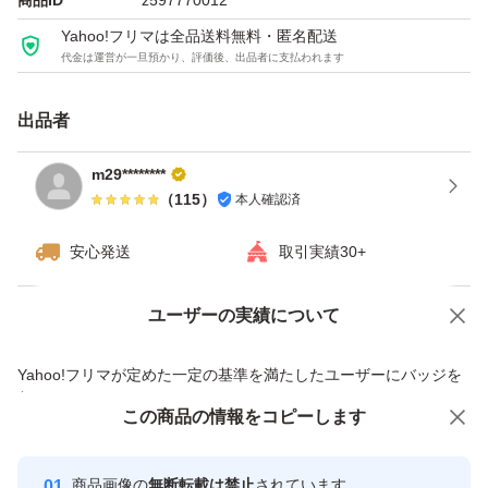
商品ID
z597770012
Yahoo!フリマは全品送料無料・匿名配送
代金は運営が一旦預かり、評価後、出品者に支払われます
出品者
m29********
（
115
）
本人確認済
安心発送
取引実績30+
ユーザーの実績について
価格の相談
商品への質問
商品への質問からの値下げ交渉、不適切なカテゴリ変更依頼は禁止です
Yahoo!フリマが定めた一定の基準を満たしたユーザーにバッジを
付与しています
この商品をみている人にオススメ
この商品の情報をコピーします
安心取引出品者
最大10%対象
Yahoo!フリマの基準をクリアした安
安心取引出品者
商品画像の
無断転載は禁止
されています