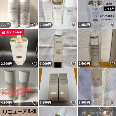
いいね！
いいね！
790
円
2,400
円
2,850
円
最大10%対象
いいね！
いいね！
2,599
円
3,000
円
2,500
円
いいね！
いいね！
4,200
円
5,890
円
3,500
円