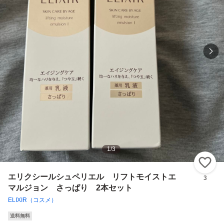
1
/
3
い
エリクシールシュペリエル リフトモイストエ
3
マルジョン さっぱり 2本セット
ELIXIR（コスメ）
送料無料