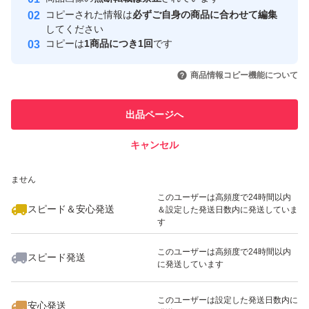
心・安全なユーザーです
コピーされた情報は
必ずご自身の商品に合わせて編集
取引実績
してください
コピーは
1商品につき1回
です
このユーザーはYahoo!フリマの取
取引実績◯+
いいね！
いいね！
5,000
円
3,500
円
5,200
円
引を完了させた実績があります
商品情報コピー機能について
このユーザーは他フリマサービス
他フリマ実績◯+
出品ページへ
での取引実績があります
キャンセル
スピード&安心発送
いいね！
いいね！
8,450
※このバッジは実績に基づく表示であり、発送を保証しているものではあり
円
6,980
円
6,980
円
ません
最大10%対象
最大10%対象
このユーザーは高頻度で24時間以内
スピード＆安心発送
＆設定した発送日数内に発送していま
す
このユーザーは高頻度で24時間以内
スピード発送
に発送しています
いいね！
いいね！
4,800
円
3,500
円
8,800
円
このユーザーは設定した発送日数内に
安心発送