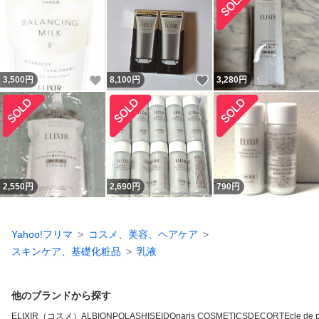
いいね！
いいね！
3,500
円
8,100
円
3,280
円
2,550
円
2,690
円
790
円
Yahoo!フリマ
コスメ、美容、ヘアケア
スキンケア、基礎化粧品
乳液
他のブランドから探す
ELIXIR（コスメ）
ALBION
POLA
SHISEIDO
naris COSMETICS
DECORTE
cle de