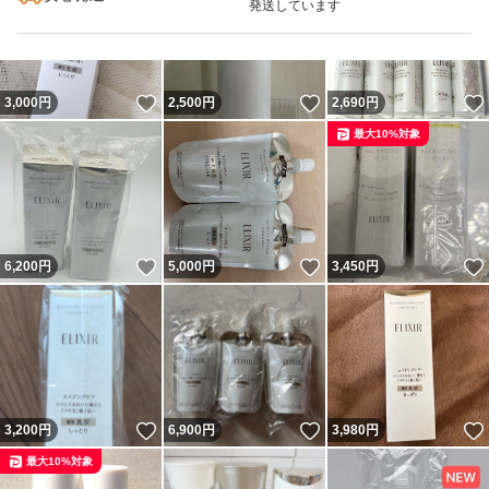
発送しています
いいね！
いいね！
3,000
円
2,500
円
2,690
円
最大10%対象
いいね！
いいね！
6,200
円
5,000
円
3,450
円
いいね！
いいね！
3,200
円
6,900
円
3,980
円
最大10%対象