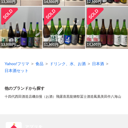
13,300
円
14,500
円
12,900
円
13,000
円
11,900
円
14,500
円
Yahoo!フリマ
食品
ドリンク、水、お酒
日本酒
日本酒セット
他のブランドから探す
十四代
西田酒造店
磯自慢（お酒）
飛露喜
黒龍
獺祭
冨士酒造
鳳凰美田
作
八海山