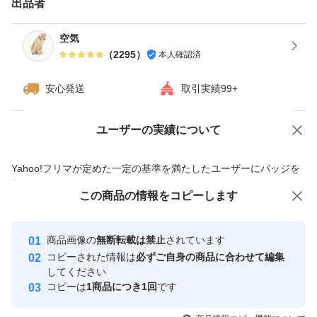
出品者
ますが、ご了承下さい。
・ダンボールは破損しやすい為プラスチック箱を推奨しま
空気
（
2295
）
本人確認済
す。※四合瓶はサイズの都合上ダンボールでの発送がメイ
ンとなります。
安心発送
取引実績99+
------------検索用------------
ユーザーの実績について
価格の相談
商品への質問
獺祭、十四代、黒龍、而今、鍋島、勝駒、花邑、花陽浴、
商品への質問からの値下げ交渉、不適切なカテゴリ変更依頼は禁止です
Yahoo!フリマが定めた一定の基準を満たしたユーザーにバッジを
新政、飛露喜、田酒、東洋美人、写楽、No6、鳳凰美田、
付与しています
久保田、作、澤屋まつもと、大吟醸、純米大吟醸、日本
この商品をみている人にオススメ
この商品の情報をコピーします
安心取引出品者
酒、亜麻猫、陽乃鳥、天蛙、プレミア酒、日本酒、山本、
最大10%対象
最大10%対象
最大10%対象
Yahoo!フリマの基準をクリアした安
安心取引出品者
冩楽、飛露喜、十四代、磯自慢
商品画像の
無断転載は禁止
されています
心・安全なユーザーです
コピーされた情報は
必ずご自身の商品に合わせて編集
くどき上手、澤屋まつもと、花陽浴、勝駒、九平次、久保
取引実績
してください
田、山田錦、白鶴錦、居酒屋
コピーは
1商品につき1回
です
このユーザーはYahoo!フリマの取
取引実績◯+
いいね！
いいね！
15,500
円
21,500
円
13,000
円
引を完了させた実績があります