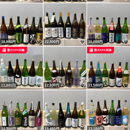
いいね！
いいね！
16,800
円
22,500
円
16,000
円
最大10%対象
最大10%対象
いいね！
いいね！
11,000
円
12,800
円
11,500
円
いいね！
いいね！
12,300
円
15,400
円
13,100
円