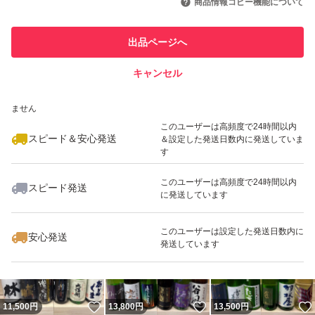
商品情報コピー機能について
最大10%対象
最大10%対象
最大10%対象
このユーザーは他フリマサービス
他フリマ実績◯+
出品ページへ
での取引実績があります
キャンセル
スピード&安心発送
いいね！
いいね！
14,800
※このバッジは実績に基づく表示であり、発送を保証しているものではあり
円
14,500
円
23,500
円
ません
最大10%対象
最大10%対象
このユーザーは高頻度で24時間以内
スピード＆安心発送
＆設定した発送日数内に発送していま
す
このユーザーは高頻度で24時間以内
スピード発送
に発送しています
いいね！
いいね！
14,600
円
15,500
円
14,500
円
最大10%対象
最大10%対象
このユーザーは設定した発送日数内に
安心発送
発送しています
いいね！
いいね！
11,500
円
13,800
円
13,500
円