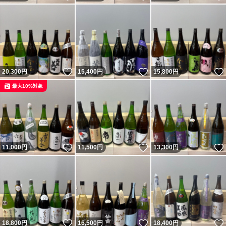
いいね！
いいね！
20,300
円
15,400
円
15,800
円
最大10%対象
いいね！
いいね！
11,000
円
11,500
円
13,300
円
いいね！
いいね！
18,800
円
16,500
円
18,400
円