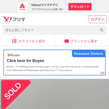
ログイン
カテゴリから探す
ブランドから探す
Overseas Visitors
Click here for Buyee
Buyee - A multilingual purchasing agent service operated by tenso, featuring items
from JDirectItems Fleamarket (provided by LY Corporation)