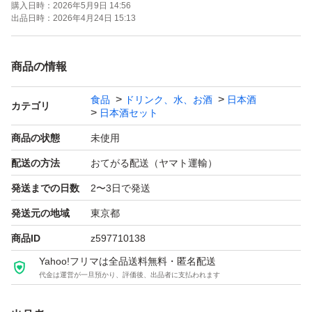
購入日時：
2026年5月9日 14:56
よろしくお願いします！！
出品日時：
2026年4月24日 15:13
【お願い】
商品の情報
・Yahoo!フリマの仕様につきクール便での発送は行なっ
食品
ドリンク、水、お酒
日本酒
ておりません。ご了承ください。
カテゴリ
日本酒セット
・購入意思のない価格相談はお辞めください。
商品の状態
未使用
・20歳未満の方には販売しません。
配送の方法
おてがる配送（ヤマト運輸）
・段ボールでの発送中に割れてしまう事があったため、お
発送までの日数
2〜3日で発送
酒用のP箱で発送しております！
・段ボールご希望の際は購入後にメッセージでご連絡くだ
発送元の地域
東京都
さい。
商品ID
z597710138
・配達日時のご希望がある方も購入後のメッセージでご連
Yahoo!フリマは全品送料無料・匿名配送
代金は運営が一旦預かり、評価後、出品者に支払われます
絡ください。
・日曜日、月曜日は発送をお休みさせて頂く場合がござい