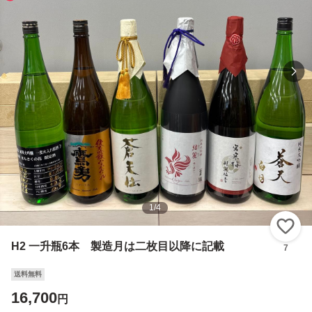
1
/
4
い
H2 一升瓶6本 製造月は二枚目以降に記載
7
送料無料
16,700
円