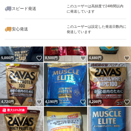
このユーザーは高頻度で24時間以内
スピード発送
に発送しています
いいね！
いいね！
2,880
円
4,790
円
3,080
円
このユーザーは設定した発送日数内に
安心発送
発送しています
いいね！
いいね！
5,000
円
8,500
円
4,680
円
いいね！
いいね！
4,720
円
4,190
円
4,200
円
最大10%対象