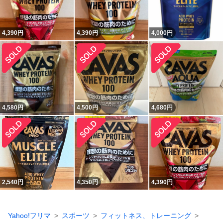
4,390
円
4,390
円
4,000
円
4,580
円
4,500
円
4,680
円
2,540
円
4,350
円
4,390
円
Yahoo!フリマ
スポーツ
フィットネス、トレーニング