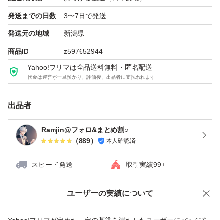
発送までの日数
3〜7日で発送
発送元の地域
新潟県
商品ID
z597652944
Yahoo!フリマは全品送料無料・匿名配送
代金は運営が一旦預かり、評価後、出品者に支払われます
出品者
Ramjin@フォロ&まとめ割○
（
889
）
本人確認済
スピード発送
取引実績99+
ユーザーの実績について
価格の相談
商品への質問
商品への質問からの値下げ交渉、不適切なカテゴリ変更依頼は禁止です