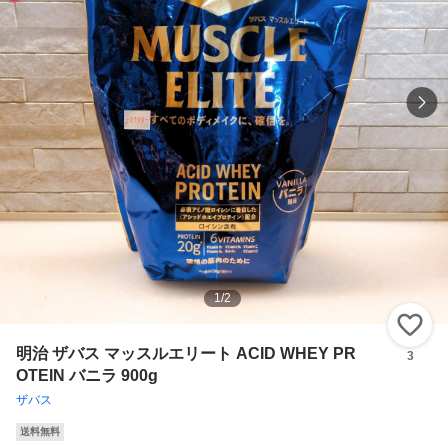
1
/
2
い
明治 ザバス マッスルエリート ACID WHEY PR
3
OTEIN バニラ 900g
ザバス
送料無料