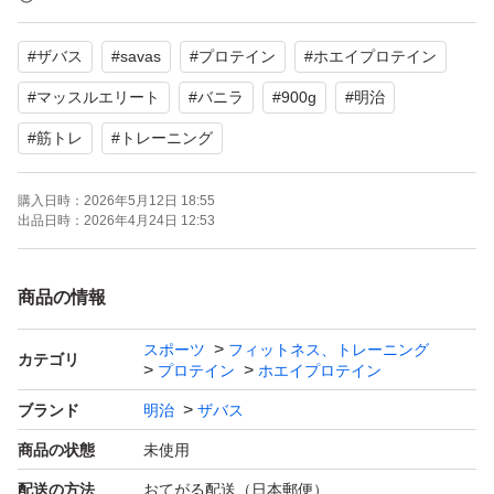
【商品名】マッスルエリート ACID WHEY PROTEIN
#
ザバス
#
savas
#
プロテイン
#
ホエイプロテイン
【風味】バニラ
【内容量】900g
#
マッスルエリート
#
バニラ
#
900g
#
明治
【商品の状態】未使用
#
筋トレ
#
トレーニング
【カラー】ブルー系
【賞味期限】2026.08
購入日時：
2026年5月12日 18:55
出品日時：
2026年4月24日 12:53
【定価】5,778円
商品の情報
お値下げ不可です。
よろしくお願いいたします。
スポーツ
フィットネス、トレーニング
カテゴリ
プロテイン
ホエイプロテイン
ブランド
明治
ザバス
商品の状態
未使用
配送の方法
おてがる配送（日本郵便）