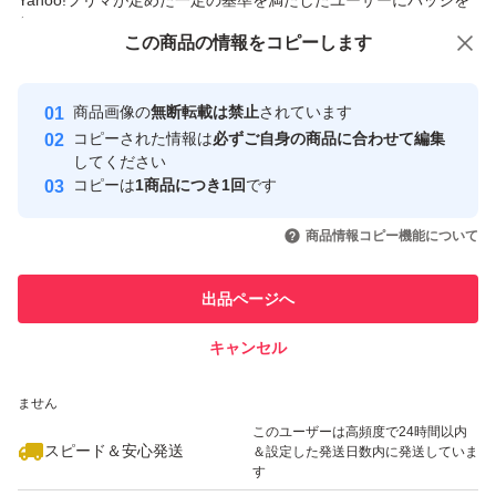
Yahoo!フリマが定めた一定の基準を満たしたユーザーにバッジを
付与しています
この商品をみている人にオススメ
この商品の情報をコピーします
安心取引出品者
最大10%対象
最大10%対象
Yahoo!フリマの基準をクリアした安
安心取引出品者
商品画像の
無断転載は禁止
されています
心・安全なユーザーです
コピーされた情報は
必ずご自身の商品に合わせて編集
取引実績
してください
コピーは
1商品につき1回
です
このユーザーはYahoo!フリマの取
取引実績◯+
いいね！
いいね！
3,999
円
3,980
円
3,980
円
引を完了させた実績があります
商品情報コピー機能について
このユーザーは他フリマサービス
他フリマ実績◯+
出品ページへ
での取引実績があります
キャンセル
スピード&安心発送
いいね！
いいね！
4,199
※このバッジは実績に基づく表示であり、発送を保証しているものではあり
円
3,980
円
4,850
円
ません
このユーザーは高頻度で24時間以内
スピード＆安心発送
＆設定した発送日数内に発送していま
す