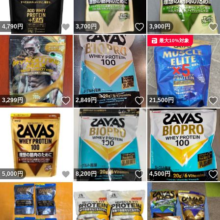
いいね！
いいね！
4,790
円
3,700
円
3,900
円
最大10%対象
いいね！
いいね！
3,299
円
2,849
円
21,500
円
いいね！
いいね！
5,000
円
8,200
円
4,500
円