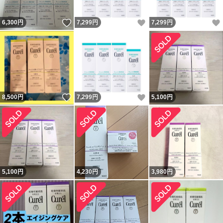
いいね！
いいね！
6,300
円
7,299
円
7,299
円
いいね！
いいね！
8,500
円
7,299
円
5,100
円
5,100
円
4,230
円
3,980
円