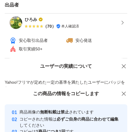
出品者
ひろみ
（
70
）
本人確認済
安心取引出品者
安心発送
取引実績50+
ユーザーの実績について
価格の相談
商品への質問
商品への質問からの値下げ交渉、不適切なカテゴリ変更依頼は禁止です
Yahoo!フリマが定めた一定の基準を満たしたユーザーにバッジを
付与しています
この商品をみている人にオススメ
この商品の情報をコピーします
安心取引出品者
最大10%対象
Yahoo!フリマの基準をクリアした安
安心取引出品者
商品画像の
無断転載は禁止
されています
心・安全なユーザーです
コピーされた情報は
必ずご自身の商品に合わせて編集
取引実績
してください
コピーは
1商品につき1回
です