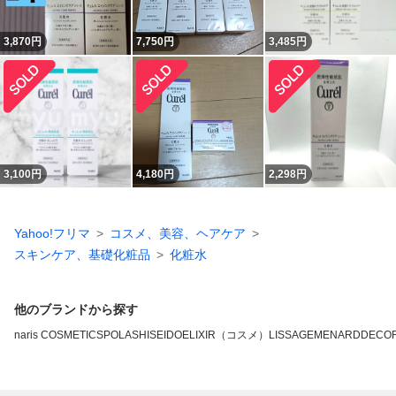
3,870
円
7,750
円
3,485
円
3,100
円
4,180
円
2,298
円
Yahoo!フリマ
コスメ、美容、ヘアケア
スキンケア、基礎化粧品
化粧水
他のブランドから探す
naris COSMETICS
POLA
SHISEIDO
ELIXIR（コスメ）
LISSAGE
MENARD
DECO