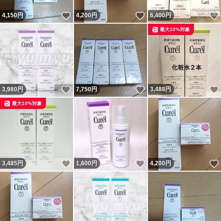
いいね！
いいね！
4,150
円
4,200
円
6,400
円
最大10%対象
いいね！
いいね！
3,980
円
7,750
円
3,488
円
最大10%対象
いいね！
いいね！
3,485
円
1,600
円
4,200
円