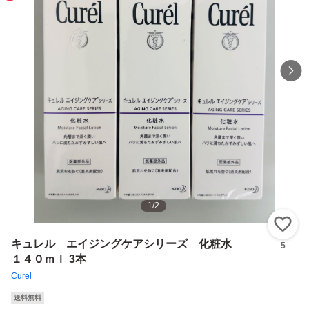
1
/
2
い
キュレル エイジングケアシリーズ 化粧水
5
１４０ｍｌ 3本
Curel
送料無料