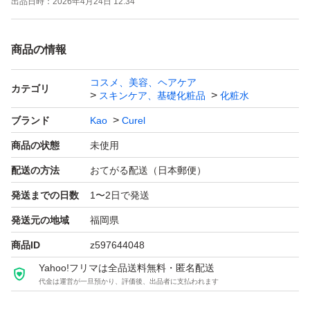
出品日時：
2026年4月24日 12:34
商品の情報
コスメ、美容、ヘアケア
カテゴリ
スキンケア、基礎化粧品
化粧水
ブランド
Kao
Curel
商品の状態
未使用
配送の方法
おてがる配送（日本郵便）
発送までの日数
1〜2日で発送
発送元の地域
福岡県
商品ID
z597644048
Yahoo!フリマは全品送料無料・匿名配送
代金は運営が一旦預かり、評価後、出品者に支払われます