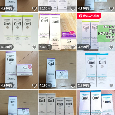
いいね！
いいね！
4,240
円
3,100
円
4,190
円
最大10%対象
いいね！
いいね！
4,988
円
6,400
円
3,599
円
いいね！
いいね！
4,240
円
4,190
円
2,980
円