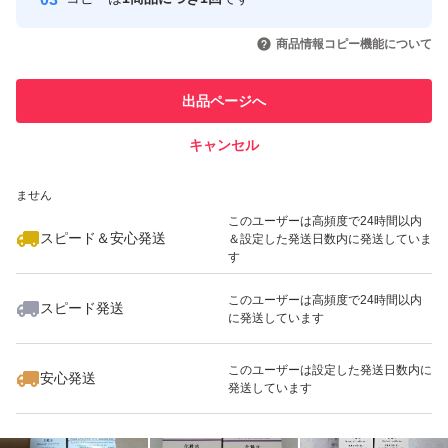
このユーザーはYahoo!フリマの取
取引実績◯+
いいね！
いいね！
3,880
円
5,950
円
5,950
円
引を完了させた実績があります
商品情報コピー機能について
このユーザーは他フリマサービス
他フリマ実績◯+
出品ページへ
での取引実績があります
キャンセル
スピード&安心発送
いいね！
いいね！
3,880
※このバッジは実績に基づく表示であり、発送を保証しているものではあり
円
3,880
円
3,980
円
ません
最大10%対象
このユーザーは高頻度で24時間以内
スピード＆安心発送
＆設定した発送日数内に発送していま
す
このユーザーは高頻度で24時間以内
スピード発送
に発送しています
いいね！
いいね！
7,750
円
4,230
円
5,980
円
このユーザーは設定した発送日数内に
安心発送
発送しています