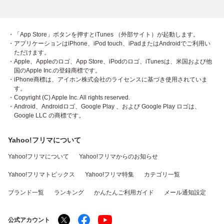
・「App Store」ボタンを押すとiTunes （外部サイト）が起動します。
・アプリケーションはiPhone、iPod touch、iPadまたはAndroidでご利用い
ただけます。
・Apple、Appleのロゴ、App Store、iPodのロゴ、iTunesは、米国および他
国のApple Inc.の登録商標です。
・iPhone商標は、アイホン株式会社のライセンスに基づき使用されていま
す。
・Copyright (C) Apple Inc. All rights reserved.
・Android、Androidロゴ、Google Play 、および Google Play ロゴは、
Google LLC の商標です。
Yahoo!フリマについて
Yahoo!フリマについて
Yahoo!フリマからのお知らせ
Yahoo!フリマトピックス
Yahoo!フリマ特集
カテゴリ一覧
ブランド一覧
ランキング
かんたんご利用ガイド
メール通知設定
公式アカウント