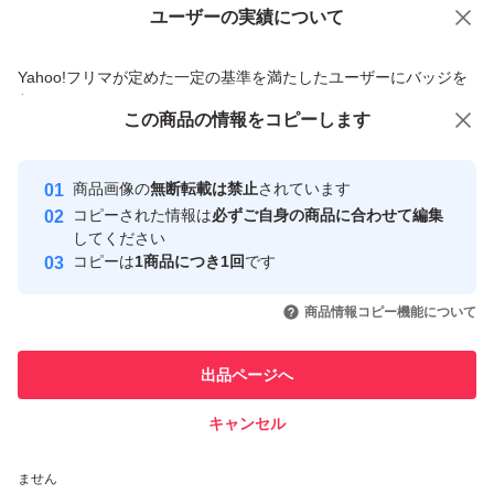
ユーザーの実績について
価格の相談
商品への質問
商品への質問からの値下げ交渉、不適切なカテゴリ変更依頼は禁止です
Yahoo!フリマが定めた一定の基準を満たしたユーザーにバッジを
付与しています
この商品をみている人にオススメ
この商品の情報をコピーします
安心取引出品者
Yahoo!フリマの基準をクリアした安
安心取引出品者
商品画像の
無断転載は禁止
されています
心・安全なユーザーです
コピーされた情報は
必ずご自身の商品に合わせて編集
取引実績
してください
コピーは
1商品につき1回
です
このユーザーはYahoo!フリマの取
取引実績◯+
いいね！
いいね！
1,750
円
1,800
円
1,998
円
引を完了させた実績があります
商品情報コピー機能について
最大10%対象
このユーザーは他フリマサービス
他フリマ実績◯+
出品ページへ
での取引実績があります
キャンセル
スピード&安心発送
いいね！
いいね！
3,200
※このバッジは実績に基づく表示であり、発送を保証しているものではあり
円
1,750
円
1,850
円
ません