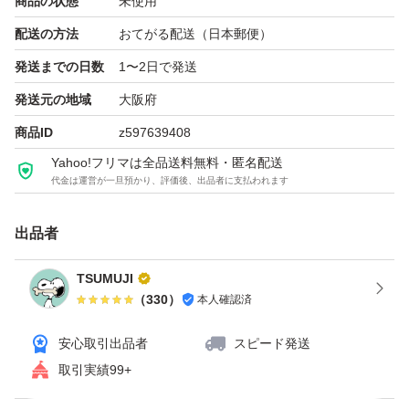
商品の状態
未使用
配送の方法
おてがる配送（日本郵便）
発送までの日数
1〜2日で発送
発送元の地域
大阪府
商品ID
z597639408
Yahoo!フリマは全品送料無料・匿名配送
代金は運営が一旦預かり、評価後、出品者に支払われます
出品者
TSUMUJI
（
330
）
本人確認済
安心取引出品者
スピード発送
取引実績99+