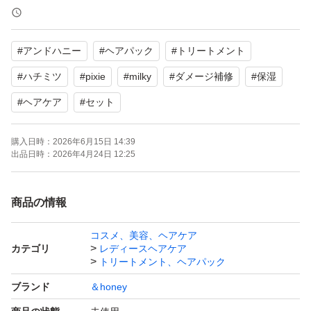
どちらもSTEP1.5のアイテムで、オーガニック&ボタニカ
ル成分が髪を自然で潤いのある状態に導きます。
#
アンドハニー
#
ヘアパック
#
トリートメント
【ブランド】&honey
#
ハチミツ
#
pixie
#
milky
#
ダメージ補修
#
保湿
【カテゴリ】トリートメント、ヘアパック
#
ヘアケア
#
セット
【商品の状態】未使用
【内容量】各130g
購入日時：
2026年6月15日 14:39
出品日時：
2026年4月24日 12:25
【その他】2個セット
商品の情報
よろしくお願いいたします。
コスメ、美容、ヘアケア
カテゴリ
レディースヘアケア
トリートメント、ヘアパック
ブランド
＆honey