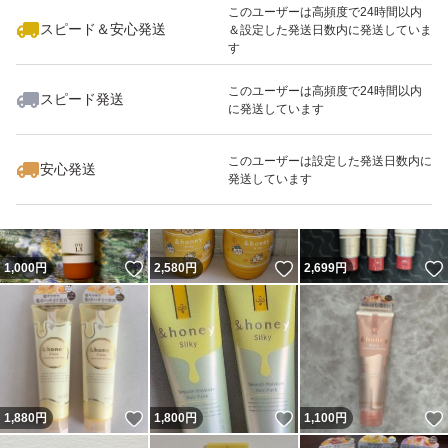
このユーザーは高頻度で24時間以内
スピード＆安心発送
＆設定した発送日数内に発送していま
す
このユーザーは高頻度で24時間以内
スピード発送
に発送しています
いいね！
いいね！
2,700
円
1,880
円
2,100
円
このユーザーは設定した発送日数内に
安心発送
発送しています
いいね！
いいね！
1,000
円
2,580
円
2,699
円
いいね！
いいね！
1,880
円
1,800
円
1,100
円