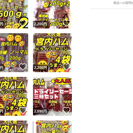
商品への質問
！
いいね！
いいね！
円
2,200
円
ユーザーの実績について
！
いいね！
いいね！
円
2,200
円
o!フリマが定めた一定の基準を満たしたユーザーにバッジを付与しています
出品者
この商品の情報をコピーします
取引出品者
Yahoo!フリマの基準をクリアした安心・安全なユーザーです
！
いいね！
いいね！
商品画像の
無断転載は禁止
されています
円
2,090
円
コピーされた情報は
必ずご自身の商品に合わせて編集
してください
コピーは
1商品につき1回
です
実績◯+
このユーザーはYahoo!フリマの取引を完了させた実績があり