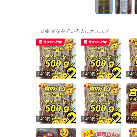
この商品をみている人にオススメ
最大10%対象
最大10%対象
いいね！
いいね
2,490
円
2,490
円
2,490
いいね！
いいね
2,490
円
2,490
円
2,200