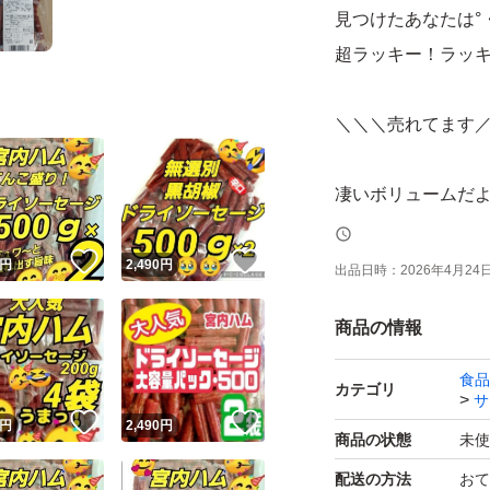
見つけたあなたは°・*
超ラッキー！ラッキ
＼＼＼売れてます
凄いボリュームだ
(´へεへ`*)
！
いいね！
いいね！
円
2,490
円
出品日時：
2026年4月24日 
山形県有名企業【
商品の情報
独自の製法で、肉
食品
カテゴリ
サ
ん全国に幅広いフ
！
いいね！
いいね！
円
2,490
円
商品の状態
未使
ボリュームたっぷ
配送の方法
おて