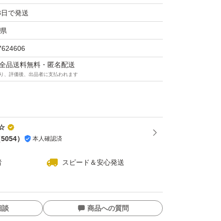
3日で発送
県
を是非ご賞味下さいね(⌒▽⌒)
7624606
マは全品送料無料・匿名配送
り、評価後、出品者に支払われます
ジ
☆
（
5054
）
本人確認済
ジ
者
スピード＆安心発送
相談
商品への質問
お願い致します