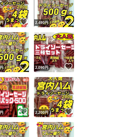
商品情報コピー機
リマ実績◯+
このユーザーは他フリマサービスでの取引実績があります
！
いいね！
いいね！
円
2,490
円
出品ページへ
&安心発送
キャンセル
ジは実績に基づく表示であり、発送を保証しているものではありません
このユーザーは高頻度で24時間以内＆設定した発送日数内に
ード＆安心発送
ます
！
いいね！
いいね！
円
2,090
円
ード発送
このユーザーは高頻度で24時間以内に発送しています
発送
このユーザーは設定した発送日数内に発送しています
！
いいね！
いいね！
円
2,200
円