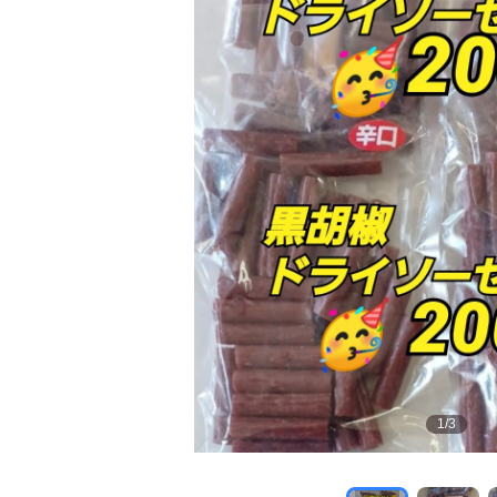
1
/
3