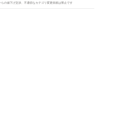
からの値下げ交渉、不適切なカテゴリ変更依頼は禁止です
ます