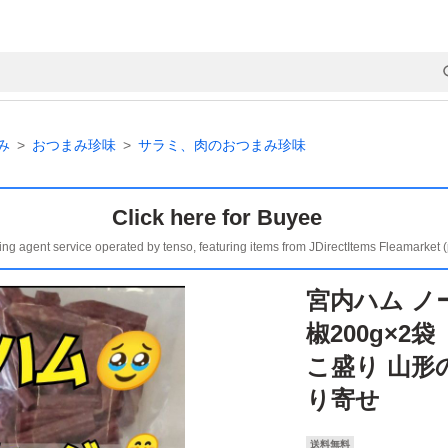
み
おつまみ珍味
サラミ、肉のおつまみ珍味
Click here for Buyee
ing agent service operated by tenso, featuring items from JDirectItems Fleamarket 
宮内ハム ノー
椒200g×2
こ盛り 山形
り寄せ
送料無料