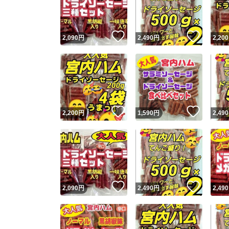
他フ
いいね！
いいね
2,090
円
2,490
円
2,200
スピード
※このバッ
スピ
いいね！
いいね
2,200
円
1,590
円
2,490
スピ
安心
いいね！
いいね
2,090
円
2,490
円
2,490