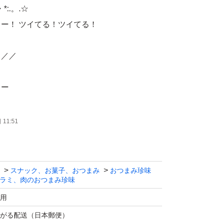
:.。.☆
ー！ ツイてる！ツイてる！
／／／
よー
11:51
宮内ハム】
の旨みとスパイシーな味わいで、県内はもちろ
スナック、お菓子、おつまみ
おつまみ珍味
ラミ、肉のおつまみ珍味
ァンに支持されている製品です。
用
り！
がる配送（日本郵便）