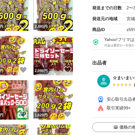
てんこ盛り！
発送までの日数
2〜
発送元の地域
宮城
この機会に山形の味
！
いいね！
いいね！
円
2,490
円
商品ID
z59
Yahoo!フリ
★ノーマル
代金は運営が一旦預か
★ドライソーセー
出品者
★200ｇ× 2袋
！
いいね！
いいね！
円
2,090
円
☆まいまい
★辛口黒胡椒
★ドライソーセー
安心取引出品
★200ｇ ×2袋
取引実績99+
！
いいね！
いいね！
円
1,620
円
おてがる発送
価格の
簡易包装にご協力