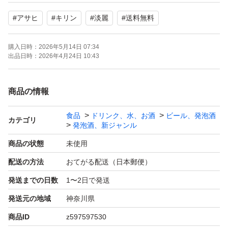
※即購入歓迎です。価格交渉中でも先に購入していただけ
#
アサヒ
#
キリン
#
淡麗
#
送料無料
る方を優先します。
※出品から24時間以上経過した場合も、同じ価格で再出
購入日時：
2026年5月14日 07:34
品可能です。24カウントダウンボーナス利用をご希望の
出品日時：
2026年4月24日 10:43
場合は質問欄でお伝えください。
商品の情報
※管理番号②
食品
ドリンク、水、お酒
ビール、発泡酒
カテゴリ
発泡酒、新ジャンル
商品の状態
未使用
配送の方法
おてがる配送（日本郵便）
発送までの日数
1〜2日で発送
発送元の地域
神奈川県
商品ID
z597597530