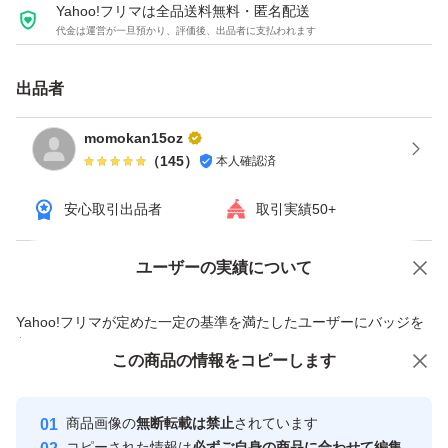
Yahoo!フリマは全品送料無料・匿名配送
代金は運営が一旦預かり、評価後、出品者に支払われます
出品者
momokan15oz
（
145
）
本人確認済
安心取引出品者
取引実績50+
ユーザーの実績について
価格の相談
商品への質問
商品への質問からの値下げ交渉、不適切なカテゴリ変更依頼は禁止です
Yahoo!フリマが定めた一定の基準を満たしたユーザーにバッジを
付与しています
この商品をみている人にオススメ
この商品の情報をコピーします
安心取引出品者
最大10%対象
最大10%対象
Yahoo!フリマの基準をクリアした安
安心取引出品者
商品画像の
無断転載は禁止
されています
心・安全なユーザーです
コピーされた情報は
必ずご自身の商品に合わせて編集