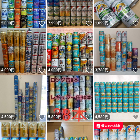
いいね！
いいね！
5,000
円
7,990
円
1,099
円
いいね！
いいね！
4,099
円
4,000
円
3,780
円
いいね！
いいね！
4,500
円
5,800
円
4,580
円
最大10%対象