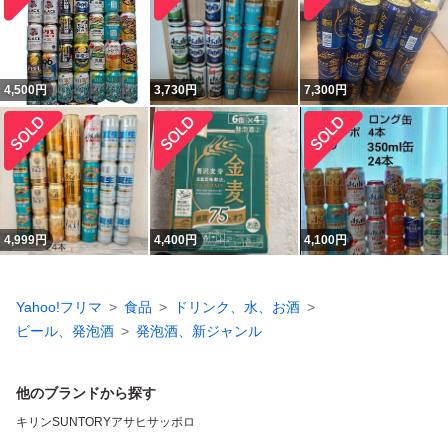
4,500
円
3,730
円
7,300
円
4,999
円
4,400
円
4,100
円
Yahoo!フリマ
食品
ドリンク、水、お酒
ビール、発泡酒
発泡酒、新ジャンル
他のブランドから探す
キリン
SUNTORY
アサヒ
サッポロ