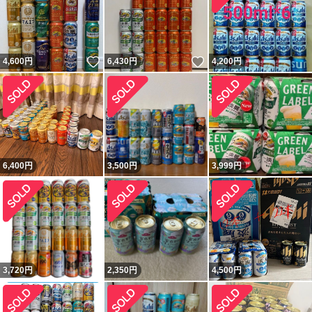
いいね！
いいね！
4,600
円
6,430
円
4,200
円
6,400
円
3,500
円
3,999
円
3,720
円
2,350
円
4,500
円