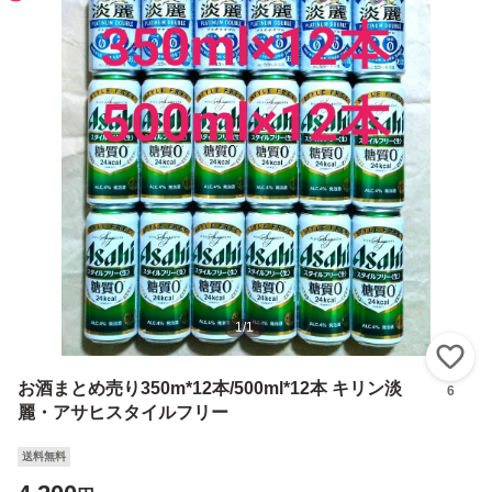
1
/
1
い
お酒まとめ売り350m*12本/500ml*12本 キリン淡
6
麗・アサヒスタイルフリー
送料無料