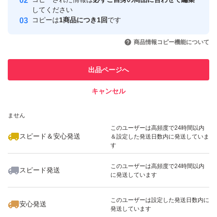
取引実績
してください
コピーは
1商品につき1回
です
このユーザーはYahoo!フリマの取
取引実績◯+
いいね！
いいね！
5,300
円
3,999
円
3,590
円
引を完了させた実績があります
商品情報コピー機能について
最大10%対象
最大10%対象
このユーザーは他フリマサービス
他フリマ実績◯+
出品ページへ
での取引実績があります
キャンセル
スピード&安心発送
いいね！
いいね！
3,580
※このバッジは実績に基づく表示であり、発送を保証しているものではあり
円
6,800
円
6,600
円
ません
このユーザーは高頻度で24時間以内
スピード＆安心発送
＆設定した発送日数内に発送していま
す
このユーザーは高頻度で24時間以内
スピード発送
に発送しています
いいね！
いいね！
7,500
円
7,500
円
4,800
円
最大10%対象
最大10%対象
このユーザーは設定した発送日数内に
安心発送
発送しています