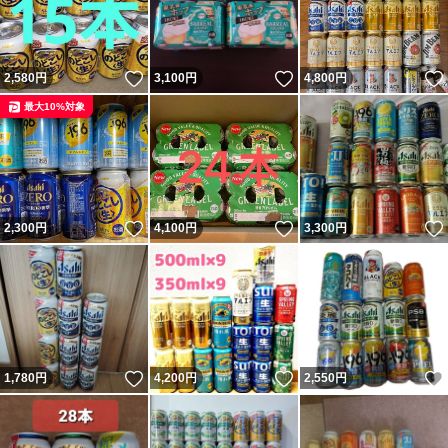
いいね！
いいね！
2,580
円
3,100
円
4,800
円
最大10%対象
いいね！
いいね！
2,300
円
4,100
円
3,300
円
いいね！
いいね！
1,780
円
4,200
円
2,550
円