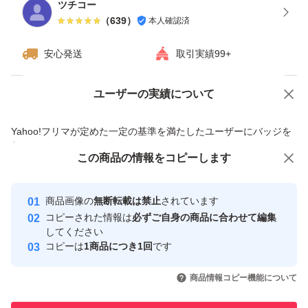
ツチコー
（
639
）
本人確認済
安心発送
取引実績99+
ユーザーの実績について
価格の相談
商品への質問
商品への質問からの値下げ交渉、不適切なカテゴリ変更依頼は禁止です
Yahoo!フリマが定めた一定の基準を満たしたユーザーにバッジを
付与しています
この商品をみている人にオススメ
この商品の情報をコピーします
安心取引出品者
最大10%対象
Yahoo!フリマの基準をクリアした安
安心取引出品者
商品画像の
無断転載は禁止
されています
心・安全なユーザーです
コピーされた情報は
必ずご自身の商品に合わせて編集
取引実績
してください
コピーは
1商品につき1回
です
このユーザーはYahoo!フリマの取
取引実績◯+
いいね！
いいね！
1,333
円
1,333
円
1,000
円
引を完了させた実績があります
商品情報コピー機能について
このユーザーは他フリマサービス