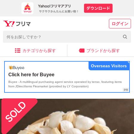
ログイン
カテゴリから探す
ブランドから探す
Overseas Visitors
Click here for Buyee
Buyee - A multilingual purchasing agent service operated by tenso, featuring items
from JDirectItems Fleamarket (provided by LY Corporation)