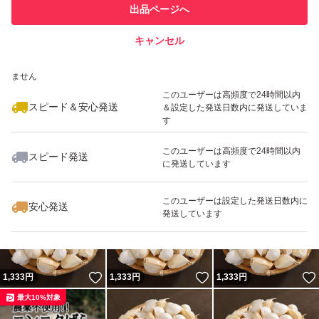
他フリマ実績◯+
出品ページへ
での取引実績があります
キャンセル
スピード&安心発送
いいね！
いいね！
1,333
※このバッジは実績に基づく表示であり、発送を保証しているものではあり
円
1,333
円
1,333
円
ません
このユーザーは高頻度で24時間以内
スピード＆安心発送
＆設定した発送日数内に発送していま
す
このユーザーは高頻度で24時間以内
スピード発送
に発送しています
いいね！
いいね！
1,333
円
1,333
円
1,333
円
このユーザーは設定した発送日数内に
安心発送
発送しています
いいね！
いいね！
1,333
円
1,333
円
1,333
円
最大10%対象