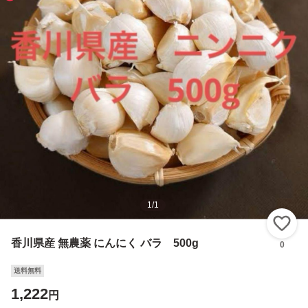
1
/
1
い
香川県産 無農薬 にんにく バラ 500g
0
送料無料
1,222
円