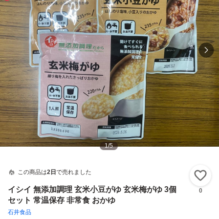
1
/
5
この商品は
2日
で売れました
い
イシイ 無添加調理 玄米小豆がゆ 玄米梅がゆ 3個
0
セット 常温保存 非常食 おかゆ
石井食品