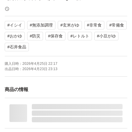
玄米梅がゆ 220g × 1個
【賞味期限】2026年5月
#
イシイ
#
無添加調理
#
玄米がゆ
#
非常食
#
常備食
【その他】常温保存可能、1人前
#
おかゆ
#
防災
#
保存食
#
レトルト
#
小豆がゆ
よろしくお願いいたします。
#
石井食品
レトルト
購入日時：
2026年4月25日 22:17
出品日時：
2026年4月23日 23:13
商品の情報