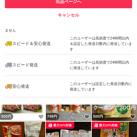
出品ページへ
での取引実績があります
キャンセル
スピード&安心発送
いいね！
いいね！
580
※このバッジは実績に基づく表示であり、発送を保証しているものではあり
円
1,000
円
500
円
ません
最大10%対象
このユーザーは高頻度で24時間以内
スピード＆安心発送
＆設定した発送日数内に発送していま
す
このユーザーは高頻度で24時間以内
スピード発送
に発送しています
いいね！
いいね！
440
円
500
円
1,099
円
最大10%対象
このユーザーは設定した発送日数内に
安心発送
発送しています
いいね！
いいね！
500
円
749
円
500
円
最大10%対象
最大10%対象