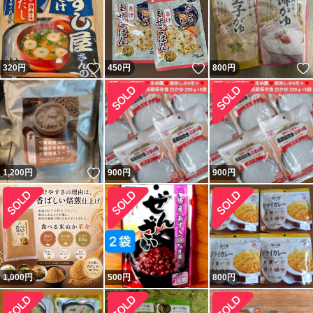
いいね！
いいね！
320
円
450
円
800
円
いいね！
1,200
円
900
円
900
円
1,000
円
500
円
800
円