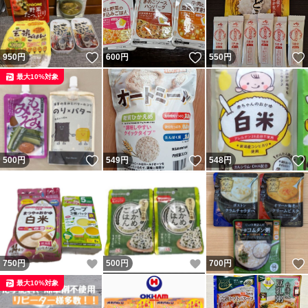
いいね！
いいね！
950
円
600
円
550
円
最大10%対象
いいね！
いいね！
500
円
549
円
548
円
いいね！
いいね！
750
円
500
円
700
円
最大10%対象