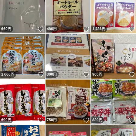
いいね！
いいね！
650
円
480
円
1,486
円
いいね！
いいね！
1,600
円
300
円
900
円
いいね！
いいね！
600
円
750
円
889
円