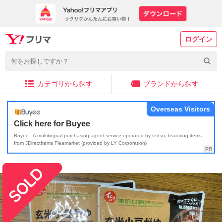
ログイン
カテゴリから探す
ブランドから探す
Overseas Visitors
Click here for Buyee
Buyee - A multilingual purchasing agent service operated by tenso, featuring items
from JDirectItems Fleamarket (provided by LY Corporation)