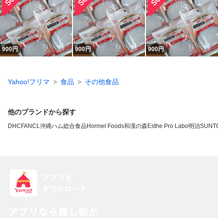
900
円
900
円
900
円
Yahoo!フリマ
食品
その他食品
他のブランドから探す
DHC
FANCL
沖縄ハム総合食品
Hormel Foods
和漢の森
Esthe Pro Labo
明治
SUNT