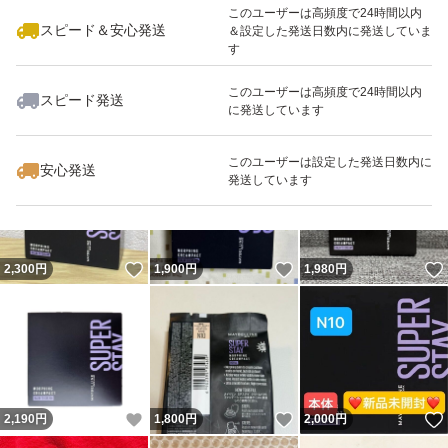
このユーザーは高頻度で24時間以内
スピード＆安心発送
＆設定した発送日数内に発送していま
す
このユーザーは高頻度で24時間以内
スピード発送
に発送しています
いいね！
いいね！
2,000
円
2,200
円
2,000
円
このユーザーは設定した発送日数内に
安心発送
発送しています
いいね！
いいね！
2,300
円
1,900
円
1,980
円
いいね！
いいね！
2,190
円
1,800
円
2,000
円