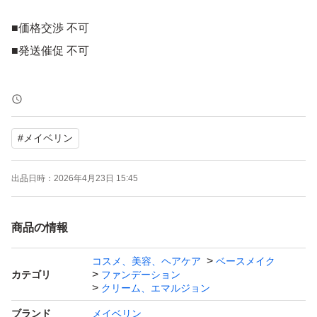
■価格交渉 不可
■発送催促 不可
発送までの期間は余裕をもって3~7日に設定しています。
急ぎの方はご遠慮ください。待てる方のみお願いします。
#
メイベリン
ガラス商品以外は簡易梱包です。
出品日時：
2026年4月23日 15:45
素人検品ですので、どうしても見落とし等ある場合がござ
います。完璧を求める方はご遠慮ください(>_<)
商品の情報
専用ページ等は一切しません。
コスメ、美容、ヘアケア
ベースメイク
カテゴリ
ファンデーション
出品されている商品でご検討下さい。
クリーム、エマルジョン
ブランド
メイベリン