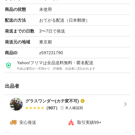
▼▼▼▼▼
商品の状態
未使用
配送の方法
おてがる配送（日本郵便）
メイベリン ニューヨークのSPステイ クリームパクト フ
ァンデーションです。
発送までの日数
3〜7日で発送
発送元の地域
東京都
MORHPING CREAMPACT BALM TO CREAMと記載され
商品ID
z597231790
ており、バームからクリームに変化するタイプのファンデ
Yahoo!フリマは全品送料無料・匿名配送
代金は運営が一旦預かり、評価後、出品者に支払われます
ーションです。
出品者
【ブランド】メイベリン ニューヨーク
【商品名】SPステイ クリームパクト ファンデーション
グラスワンダー(カテ変不可)
（
907
）
本人確認前
【商品の状態】未使用
【カラー】ブラック系（パッケージ）
安心発送
取引実績99+