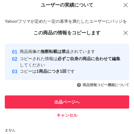
よろしくお願いいたします。
ユーザーの実績について
価格の相談
商品への質問
商品への質問からの値下げ交渉、不適切なカテゴリ変更依頼は禁止です
Yahoo!フリマが定めた一定の基準を満たしたユーザーにバッジを
付与しています
この商品をみている人にオススメ
この商品の情報をコピーします
安心取引出品者
最大10%対象
Yahoo!フリマの基準をクリアした安
安心取引出品者
商品画像の
無断転載は禁止
されています
心・安全なユーザーです
コピーされた情報は
必ずご自身の商品に合わせて編集
取引実績
してください
コピーは
1商品につき1回
です
このユーザーはYahoo!フリマの取
取引実績◯+
いいね！
いいね！
1,900
円
2,099
円
1,999
円
引を完了させた実績があります
商品情報コピー機能について
このユーザーは他フリマサービス
他フリマ実績◯+
出品ページへ
での取引実績があります
キャンセル
スピード&安心発送
いいね！
いいね！
2,099
※このバッジは実績に基づく表示であり、発送を保証しているものではあり
円
2,000
円
2,050
円
ません