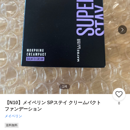
1
/
4
い
【N10】メイベリン SPステイ クリームパクト
0
ファンデーション
メイベリン
送料無料