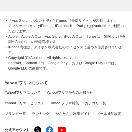
・「App Store」ボタンを押すとiTunes （外部サイト）が起動します。
・アプリケーションはiPhone、iPod touch、iPadまたはAndroidでご利用い
ただけます。
・Apple、Appleのロゴ、App Store、iPodのロゴ、iTunesは、米国および他
国のApple Inc.の登録商標です。
・iPhone商標は、アイホン株式会社のライセンスに基づき使用されていま
す。
・Copyright (C) Apple Inc. All rights reserved.
・Android、Androidロゴ、Google Play 、および Google Play ロゴは、
Google LLC の商標です。
Yahoo!フリマについて
Yahoo!フリマについて
Yahoo!フリマからのお知らせ
Yahoo!フリマトピックス
Yahoo!フリマ特集
カテゴリ一覧
ブランド一覧
ランキング
かんたんご利用ガイド
メール通知設定
公式アカウント