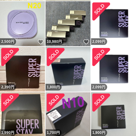
いいね！
いいね！
2,500
円
10,980
円
2,099
円
2,390
円
1,800
円
2,099
円
1,990
円
1,700
円
1,900
円