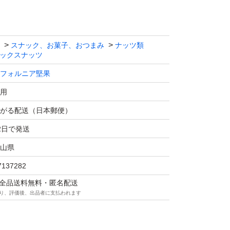
んぱく質
スナック、お菓子、おつまみ
ナッツ類
ックスナッツ
が長持ちするアメリカ産ハイオレイックピーナ
フォルニア堅果
・保存料 不使用で添加物を使わず、ナッツ本
用
ッとした食感と自然な甘み。
がる配送（日本郵便）
2日で発送
1
山県
まま宅配用のビニール袋に入れ、ゆうパケット
7137282
たします。
マは全品送料無料・匿名配送
り、評価後、出品者に支払われます
フォルニア堅果