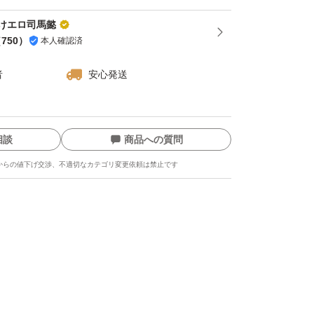
クスナッツ
使用
けエロ司馬懿
（
750
）
本人確認済
、アーモンド、カシューナッツ、ハイオレイッ
者
安心発送
日光、高温多湿を避け、涼しい場所に保管して
相談
商品への質問
からの値下げ交渉、不適切なカテゴリ変更依頼は禁止です
おやつ
間食
ます