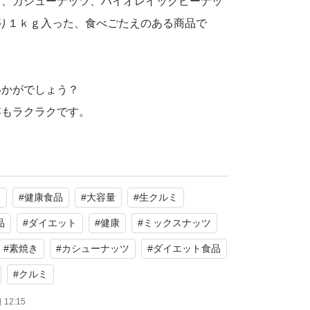
ド、カシューナッツ、ハイオレイックピーナッ
り１ｋｇ入った、食べごたえのある商品で
いかがでしょう？
存もラクラクです。
1種類だけでは摂りきれないさまざまな栄養
摂取でき、健康維持や美容、間食にも最適で
果
#
健康食品
#
大容量
#
生クルミ
品
#
ダイエット
#
健康
#
ミックスナッツ
脂肪酸
#
素焼き
#
カシューナッツ
#
ダイエット食品
ミンE・食物繊維
#
クルミ
：ミネラル
12:15