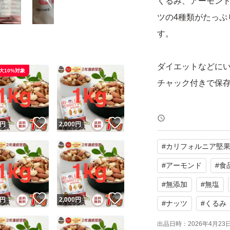
くるみ、アーモン
ツの4種類がたっぷ
す。
ダイエットなどに
大10%対象
チャック付きで保
ミックスナッツは、
！
いいね！
いいね！
円
2,000
円
素をバランスよく
#
カリフォルニア堅
す。
#
アーモンド
#
食
・くるみ：オメガ3
#
無添加
#
無塩
！
いいね！
いいね！
・アーモンド：ビタ
円
2,000
円
#
ナッツ
#
くるみ
・カシューナッツ
出品日時：
2026年4月23日 