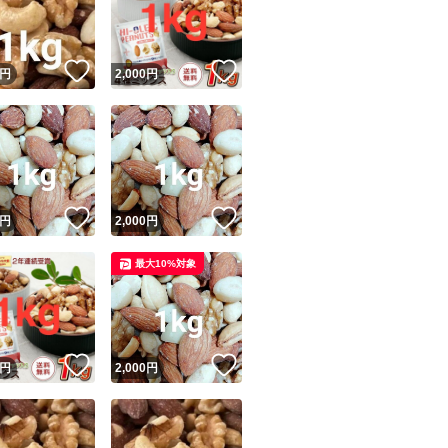
・お酒のおつまみ
商品情報コピー機
・毎日の栄養補給
リマ実績◯+
このユーザーは他フリマサービスでの取引実績があります
！
いいね！
いいね！
円
2,000
円
出品ページへ
ミックスナッツ 無塩 
&安心発送
キャンセル
加 アーモンド く
ジは実績に基づく表示であり、発送を保証しているものではありません
ツ 4種のミックス
このユーザーは高頻度で24時間以内＆設定した発送日数内に
ード＆安心発送
ます
！
いいね！
いいね！
円
2,000
円
ード発送
このユーザーは高頻度で24時間以内に発送しています
最大10%対象
発送
このユーザーは設定した発送日数内に発送しています
！
いいね！
いいね！
円
2,000
円