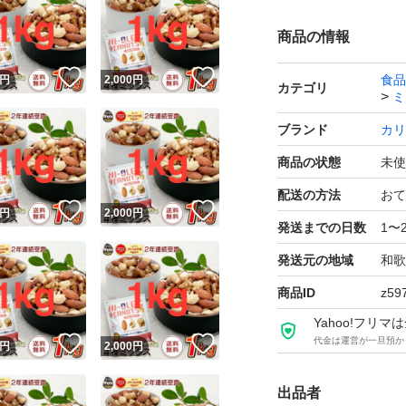
・ピーナッツ：た
など
商品の情報
！
いいね！
いいね！
食品
円
2,000
円
【商品の特徴】
カテゴリ
ミ
香ばしさと新鮮さ
ブランド
カリ
ッツ使用、油・食塩
商品の状態
未使
来の味わい。サク
配送の方法
おて
！
いいね！
いいね！
円
2,000
円
発送までの日数
1〜
賞味期限 2027.7.2
発送元の地域
和歌
発送は商品をその
商品ID
z59
ポストにて発送い
Yahoo!フリ
！
いいね！
いいね！
代金は運営が一旦預か
円
2,000
円
【ブランド】カリ
出品者