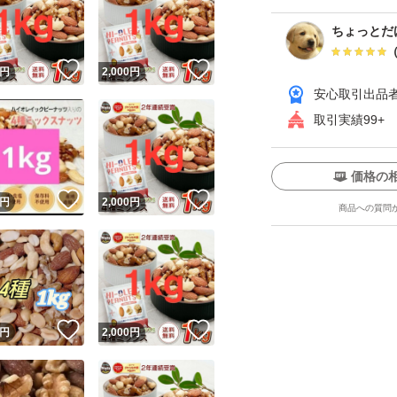
【カテゴリ】ミッ
【商品の状態】未
ちょっとだ
【内容量】１ｋｇ
！
いいね！
いいね！
円
2,000
円
【原材料】くるみ
安心取引出品
クピーナッツ
取引実績99+
【保存方法】直射
ください。
価格の
ユーザーの実績について
！
いいね！
いいね！
食塩不使用
円
2,000
円
商品への質問
化学調味料不使用
o!フリマが定めた一定の基準を満たしたユーザーにバッジを付与しています
出品者
油不使用
この商品の情報をコピーします
取引出品者
Yahoo!フリマの基準をクリアした安心・安全なユーザーです
【おすすめ用途】
！
いいね！
いいね！
商品画像の
無断転載は禁止
されています
円
2,000
円
・健康志向の方の
コピーされた情報は
必ずご自身の商品に合わせて編集
してください
・ダイエット中の
コピーは
1商品につき1回
です
実績◯+
このユーザーはYahoo!フリマの取引を完了させた実績があり