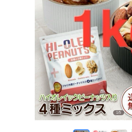
1
/
5