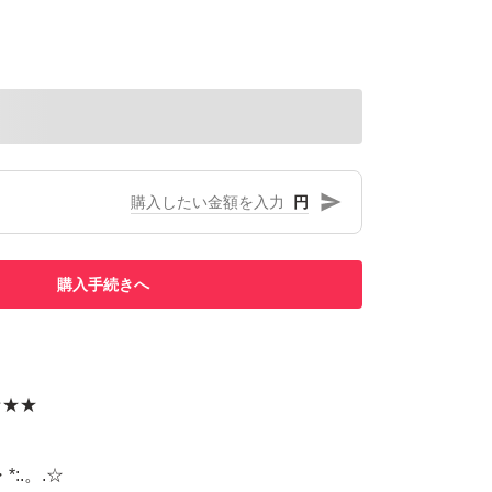
円
購入手続きへ
★★★
:.。.☆