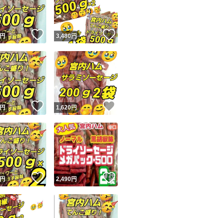
商品情報コピー機
リマ実績◯+
このユーザーは他フリマサービスでの取引実績があります
！
いいね！
いいね！
円
3,480
円
出品ページへ
&安心発送
キャンセル
ジは実績に基づく表示であり、発送を保証しているものではありません
このユーザーは高頻度で24時間以内＆設定した発送日数内に
ード＆安心発送
ます
！
いいね！
いいね！
円
1,620
円
ード発送
このユーザーは高頻度で24時間以内に発送しています
発送
このユーザーは設定した発送日数内に発送しています
！
いいね！
いいね！
円
2,490
円