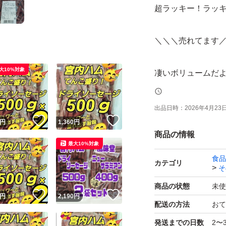
超ラッキー！ラッキ
＼＼＼売れてます
大10%対象
凄いボリュームだ
(´へεへ`*)
出品日時：
2026年4月23日 
！
いいね！
いいね！
山形県有名企業【
円
1,360
円
商品の情報
最大10%対象
独自の製法で、肉
食品
カテゴリ
そ
ん全国に幅広いフ
商品の状態
未使
！
いいね！
いいね！
円
2,190
円
ボリュームたっぷ
配送の方法
おて
発送までの日数
2〜