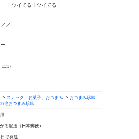
ー！ ツイてる！ツイてる！
／／／
よー
11:17
宮内ハム】
の旨みとスパイシーな味わいで、県内はもちろ
スナック、お菓子、おつまみ
おつまみ珍味
の他おつまみ珍味
ァンに支持されています。
用
り！
がる配送（日本郵便）
3日で発送