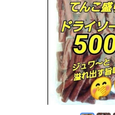
1
/
3