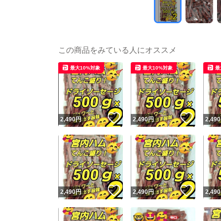
この商品をみている人にオススメ
最大10%対象
最大10%対象
最
いいね！
いいね
2,490
円
2,490
円
2,490
いいね！
いいね
2,490
円
2,490
円
2,490