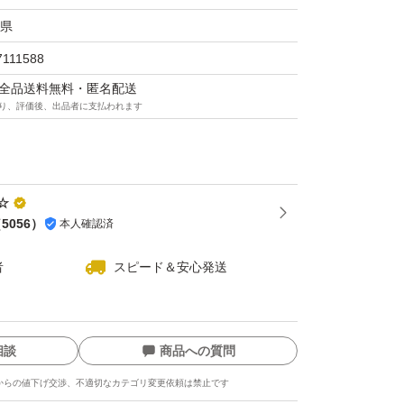
を是非ご賞味下さいね(⌒▽⌒)
県
7111588
マは全品送料無料・匿名配送
ジ
り、評価後、出品者に支払われます
☆
お願い致します
（
5056
）
本人確認済
者
スピード＆安心発送
相談
商品への質問
からの値下げ交渉、不適切なカテゴリ変更依頼は禁止です