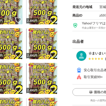
この機会に山形の味
発送元の地域
宮城
商品ID
z59
★ノーマル
！
いいね！
いいね！
円
2,490
円
Yahoo!フリ
★ドライソーセー
代金は運営が一旦預か
★500ｇ× 2袋
出品者
おてがる発送
☆まいまい
！
いいね！
いいね！
円
2,490
円
簡易包装にご協力
安心取引出品
取引実績99+
！
いいね！
いいね！
円
2,490
円
価格の
商品への質問