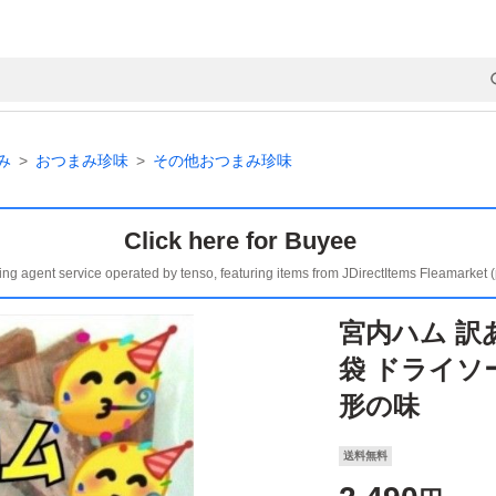
み
おつまみ珍味
その他おつまみ珍味
Click here for Buyee
ing agent service operated by tenso, featuring items from JDirectItems Fleamarket 
宮内ハム 訳あ
袋 ドライソ
形の味
送料無料