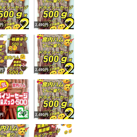
！
いいね！
いいね！
円
2,490
円
ユーザーの実績について
！
いいね！
いいね！
円
2,490
円
o!フリマが定めた一定の基準を満たしたユーザーにバッジを付与しています
出品者
この商品の情報をコピーします
取引出品者
Yahoo!フリマの基準をクリアした安心・安全なユーザーです
！
いいね！
いいね！
商品画像の
無断転載は禁止
されています
円
2,490
円
コピーされた情報は
必ずご自身の商品に合わせて編集
してください
コピーは
1商品につき1回
です
実績◯+
このユーザーはYahoo!フリマの取引を完了させた実績があり