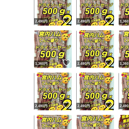
他フ
いいね！
いいね
2,490
円
2,490
円
1,360
スピード
※このバッ
スピ
いいね！
いいね
1,360
円
2,490
円
1,360
スピ
安心
いいね！
いいね
2,490
円
2,490
円
2,490