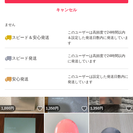
キャンセル
スピード&安心発送
いいね！
いいね！
1,370
※このバッジは実績に基づく表示であり、発送を保証しているものではあり
円
1,111
円
1,190
円
ません
このユーザーは高頻度で24時間以内
スピード＆安心発送
＆設定した発送日数内に発送していま
す
このユーザーは高頻度で24時間以内
スピード発送
に発送しています
いいね！
いいね！
1,280
円
1,300
円
1,350
円
このユーザーは設定した発送日数内に
安心発送
発送しています
いいね！
いいね！
1,000
円
1,350
円
1,350
円