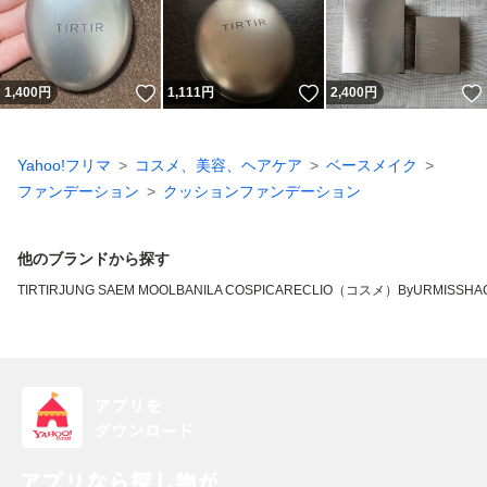
いいね！
いいね！
1,400
円
1,111
円
2,400
円
Yahoo!フリマ
コスメ、美容、ヘアケア
ベースメイク
ファンデーション
クッションファンデーション
他のブランドから探す
TIRTIR
JUNG SAEM MOOL
BANILA CO
SPICARE
CLIO（コスメ）
ByUR
MISSHA