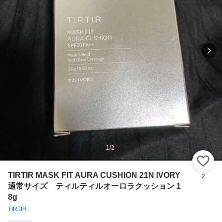
1
/
2
い
TIRTIR MASK FIT AURA CUSHION 21N IVORY
2
通常サイズ ティルティルオーロラクッション 1
8g
TIRTIR