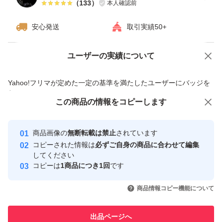
（
133
）
本人確認前
安心発送
取引実績50+
ユーザーの実績について
価格の相談
商品への質問
商品への質問からの値下げ交渉、不適切なカテゴリ変更依頼は禁止です
Yahoo!フリマが定めた一定の基準を満たしたユーザーにバッジを
付与しています
この商品をみている人にオススメ
この商品の情報をコピーします
安心取引出品者
Yahoo!フリマの基準をクリアした安
安心取引出品者
商品画像の
無断転載は禁止
されています
心・安全なユーザーです
コピーされた情報は
必ずご自身の商品に合わせて編集
取引実績
してください
コピーは
1商品につき1回
です
このユーザーはYahoo!フリマの取
取引実績◯+
いいね！
いいね！
1,400
円
999
円
1,070
円
引を完了させた実績があります
商品情報コピー機能について
このユーザーは他フリマサービス
他フリマ実績◯+
出品ページへ
での取引実績があります