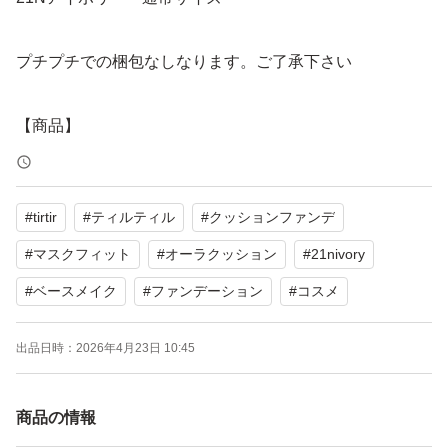
プチプチでの梱包なしなります。ご了承下さい
【商品】
TIRTIR マスクフィット オーラクッション 21N IVORYで
す。
#
tirtir
#
ティルティル
#
クッションファンデ
【特徴】
#
マスクフィット
#
オーラクッション
#
21nivory
SPF30 PA++で、Mask Shield Soft Glow Coverageの通常
#
ベースメイク
#
ファンデーション
#
コスメ
サイズです。
出品日時：
2026年4月23日 10:45
【表記・型番】
18 g / 0.63 oz.
商品の情報
21N IVORY