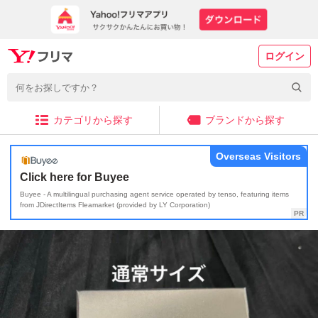
ログイン
カテゴリから探す
ブランドから探す
Overseas Visitors
Click here for Buyee
Buyee - A multilingual purchasing agent service operated by tenso, featuring items
from JDirectItems Fleamarket (provided by LY Corporation)