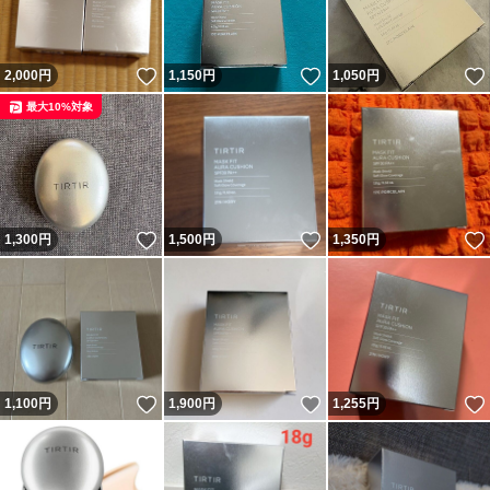
いいね！
いいね！
2,000
円
1,150
円
1,050
円
最大10%対象
いいね！
いいね！
1,300
円
1,500
円
1,350
円
いいね！
いいね！
1,100
円
1,900
円
1,255
円