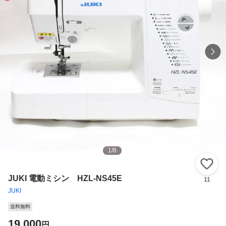
1
/
8
い
JUKI 電動ミシン HZL-NS45E
11
JUKI
送料無料
19,000
円