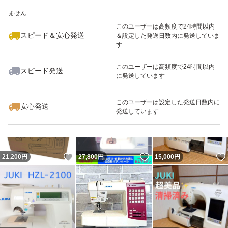
いいね！
いいね！
17,700
※このバッジは実績に基づく表示であり、発送を保証しているものではあり
円
14,900
円
26,000
円
ません
このユーザーは高頻度で24時間以内
スピード＆安心発送
＆設定した発送日数内に発送していま
す
このユーザーは高頻度で24時間以内
スピード発送
に発送しています
いいね！
いいね！
12,500
円
37,800
円
26,300
円
このユーザーは設定した発送日数内に
安心発送
発送しています
いいね！
いいね！
21,200
円
27,800
円
15,000
円