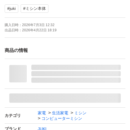
- 操作方法: ボタン式
#
juki
#
ミシン本体
-本体寸法
幅415 × 高さ300 × 奥行190mm
購入日時：
2026年7月3日 12:32
-ケースセット寸法
出品日時：
2026年4月22日 18:19
幅440 × 高さ305 × 奥行215mm
-ミシン本体重量：約7.2kg（ケースセット時：約8.3kg）
商品の情報
-定格電圧／消費電力
100V / 65W 50/60Hz
◯付属品
・ミシン本体
・ケース
・一部付属品※写真参照
家電
生活家電
ミシン
カテゴリ
コンピューターミシン
(補助ベッドの中に入っています）
ブランド
JUKI