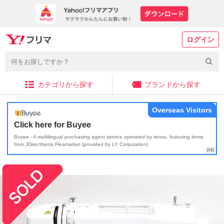
ログイン
カテゴリから探す
ブランドから探す
Overseas Visitors
Click here for Buyee
Buyee - A multilingual purchasing agent service operated by tenso, featuring items
from JDirectItems Fleamarket (provided by LY Corporation)