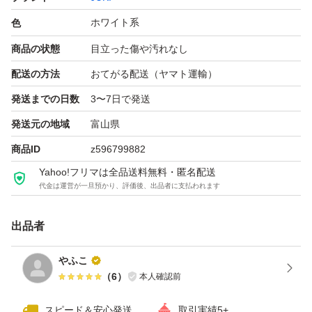
・購入時の梱包箱
ホワイト系
(注)フッドペダルは付属しておりません
色
商品の状態
目立った傷や汚れなし
◯状態
配送の方法
おてがる配送（ヤマト運輸）
・動作確認済みです
発送までの日数
3〜7日で発送
・使用中の故障などはなく、現在も問題なく動作していま
発送元の地域
富山県
す。
商品ID
z596799882
・新品で購入したお品です。使用する機会が減った為、出
Yahoo!フリマは全品送料無料・匿名配送
品いたします。
代金は運営が一旦預かり、評価後、出品者に支払われます
◯発送について
出品者
・届いた際の段ボールおよび梱包資材を再利用して発送い
やふこ
たします。
（
6
）
本人確認前
スピード＆安心発送
取引実績5+