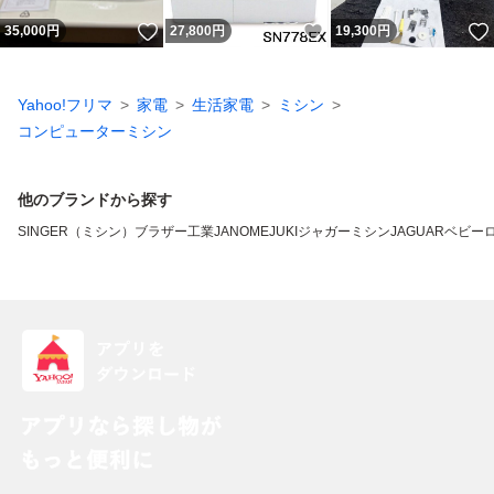
いいね！
いいね！
35,000
円
27,800
円
19,300
円
Yahoo!フリマ
家電
生活家電
ミシン
コンピューターミシン
他のブランドから探す
SINGER（ミシン）
ブラザー工業
JANOME
JUKI
ジャガーミシン
JAGUAR
ベビー