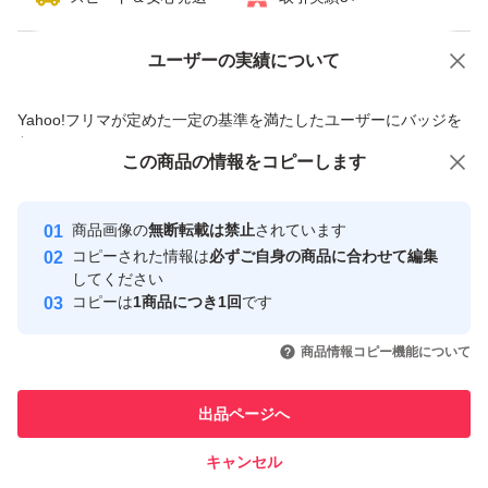
点検は行っておりますが、ご購入が決まりました際には、
最終確認をさせていただきます。その際に動作に不具合が
ユーザーの実績について
価格の相談
商品への質問
見つかった場合には、大変恐縮ではございますが、お取引
をキャンセルさせていただく場合がございます。あらかじ
商品への質問からの値下げ交渉、不適切なカテゴリ変更依頼は禁止です
Yahoo!フリマが定めた一定の基準を満たしたユーザーにバッジを
ご了承ください。
付与しています
この商品をみている人にオススメ
この商品の情報をコピーします
安心取引出品者
また、リユース品である点にご理解のうえ、ご購入いただ
Yahoo!フリマの基準をクリアした安
安心取引出品者
商品画像の
無断転載は禁止
されています
心・安全なユーザーです
コピーされた情報は
必ずご自身の商品に合わせて編集
取引実績
してください
コピーは
1商品につき1回
です
このユーザーはYahoo!フリマの取
取引実績◯+
いいね！
いいね！
15,999
円
36,800
円
16,500
円
引を完了させた実績があります
商品情報コピー機能について
このユーザーは他フリマサービス
他フリマ実績◯+
出品ページへ
での取引実績があります
キャンセル
スピード&安心発送