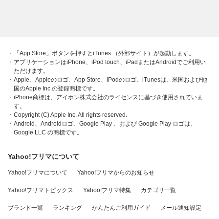
・「App Store」ボタンを押すとiTunes （外部サイト）が起動します。
・アプリケーションはiPhone、iPod touch、iPadまたはAndroidでご利用い
ただけます。
・Apple、Appleのロゴ、App Store、iPodのロゴ、iTunesは、米国および他
国のApple Inc.の登録商標です。
・iPhone商標は、アイホン株式会社のライセンスに基づき使用されていま
す。
・Copyright (C) Apple Inc. All rights reserved.
・Android、Androidロゴ、Google Play 、および Google Play ロゴは、
Google LLC の商標です。
Yahoo!フリマについて
Yahoo!フリマについて
Yahoo!フリマからのお知らせ
Yahoo!フリマトピックス
Yahoo!フリマ特集
カテゴリ一覧
ブランド一覧
ランキング
かんたんご利用ガイド
メール通知設定