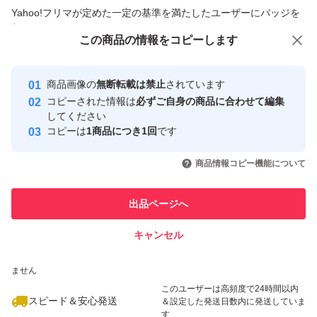
商品への質問からの値下げ交渉、不適切なカテゴリ変更依頼は禁止です
Yahoo!フリマが定めた一定の基準を満たしたユーザーにバッジを
付与しています
この商品をみている人にオススメ
この商品の情報をコピーします
安心取引出品者
Yahoo!フリマの基準をクリアした安
安心取引出品者
商品画像の
無断転載は禁止
されています
心・安全なユーザーです
コピーされた情報は
必ずご自身の商品に合わせて編集
取引実績
してください
コピーは
1商品につき1回
です
このユーザーはYahoo!フリマの取
取引実績◯+
いいね！
いいね！
2,800
円
3,800
円
500
円
引を完了させた実績があります
商品情報コピー機能について
このユーザーは他フリマサービス
他フリマ実績◯+
出品ページへ
での取引実績があります
キャンセル
スピード&安心発送
いいね！
いいね！
9,999
※このバッジは実績に基づく表示であり、発送を保証しているものではあり
円
4,250
円
65,000
円
ません
このユーザーは高頻度で24時間以内
スピード＆安心発送
＆設定した発送日数内に発送していま
す