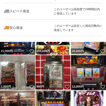
このユーザーは高頻度で24時間以内
スピード発送
に発送しています
いいね！
いいね！
2,980
円
1,500
円
300,000
円
このユーザーは設定した発送日数内に
安心発送
発送しています
いいね！
いいね！
21,000
円
155,000
円
26,000
円
いいね！
いいね！
1,000
円
980
円
12,000
円