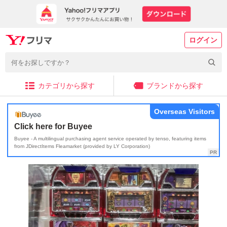
ログイン
カテゴリから探す
ブランドから探す
Overseas Visitors
Click here for Buyee
Buyee - A multilingual purchasing agent service operated by tenso, featuring items
from JDirectItems Fleamarket (provided by LY Corporation)