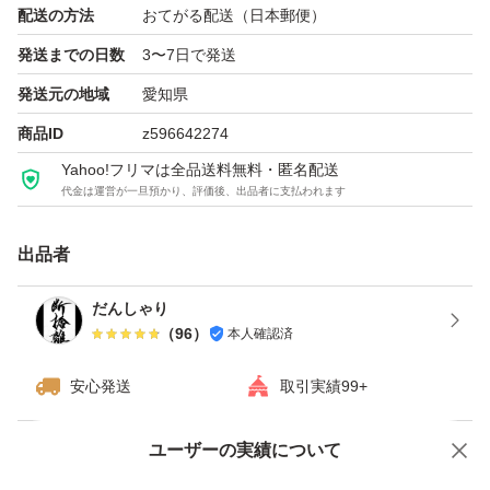
配送の方法
おてがる配送（日本郵便）
発送までの日数
3〜7日で発送
発送元の地域
愛知県
商品ID
z596642274
Yahoo!フリマは全品送料無料・匿名配送
代金は運営が一旦預かり、評価後、出品者に支払われます
出品者
だんしゃり
（
96
）
本人確認済
安心発送
取引実績99+
ユーザーの実績について
価格の相談
商品への質問