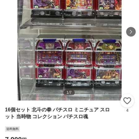
1
/
7
い
16個セット 北斗の拳 パチスロ ミニチュア スロ
4
ット 当時物 コレクション パチスロ魂
送料無料