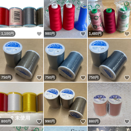
いいね！
いいね！
1,100
円
980
円
1,480
円
いいね！
いいね！
750
円
750
円
750
円
いいね！
いいね！
800
円
990
円
880
円