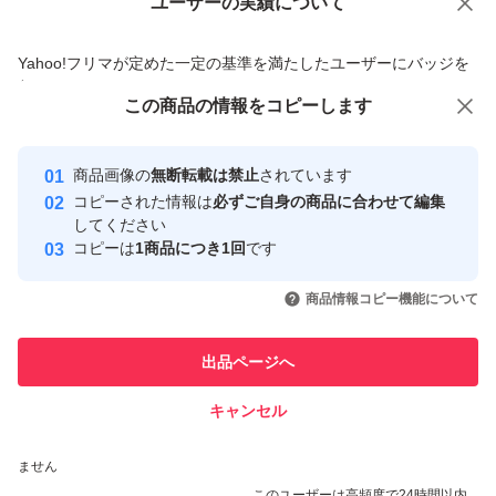
ユーザーの実績について
価格の相談
商品への質問
商品への質問からの値下げ交渉、不適切なカテゴリ変更依頼は禁止です
Yahoo!フリマが定めた一定の基準を満たしたユーザーにバッジを
付与しています
この商品をみている人にオススメ
この商品の情報をコピーします
安心取引出品者
Yahoo!フリマの基準をクリアした安
安心取引出品者
商品画像の
無断転載は禁止
されています
心・安全なユーザーです
コピーされた情報は
必ずご自身の商品に合わせて編集
取引実績
してください
コピーは
1商品につき1回
です
このユーザーはYahoo!フリマの取
取引実績◯+
いいね！
いいね！
750
円
750
円
750
円
引を完了させた実績があります
商品情報コピー機能について
このユーザーは他フリマサービス
他フリマ実績◯+
出品ページへ
での取引実績があります
キャンセル
スピード&安心発送
いいね！
いいね！
750
※このバッジは実績に基づく表示であり、発送を保証しているものではあり
円
1,680
円
750
円
ません
このユーザーは高頻度で24時間以内