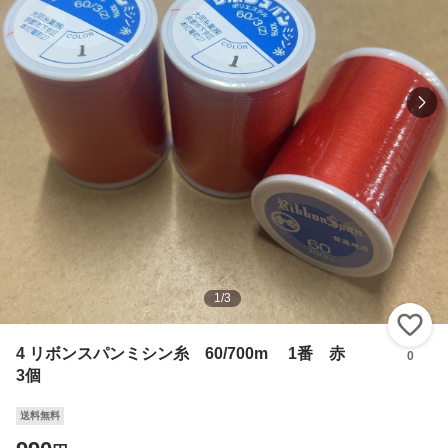
1
/
3
い
4 リボンスパンミシン糸 60/700m 1番 赤
0
3個
送料無料