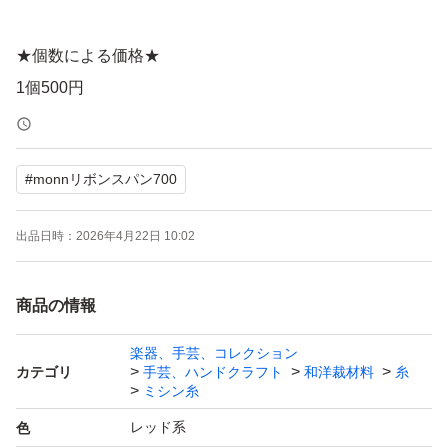
★個数による価格★
1個500円
2個750円
3個990円
#
monnリボンスパン700
4個1240円
5個1450円
出品日時：
2026年4月22日 10:02
6個1560円
7個1750円
商品の情報
8個1920円
9個2070円
楽器、手芸、コレクション
カテゴリ
手芸、ハンドクラフト
和洋裁材料
糸
10個～1個220円×個数で計算いたします。
ミシン糸
在庫は沢山ございます。色の組み合わせ変更OKです！
レッド系
色