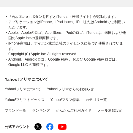
・「App Store」ボタンを押すとiTunes （外部サイト）が起動します。
・アプリケーションはiPhone、iPod touch、iPadまたはAndroidでご利用い
ただけます。
・Apple、Appleのロゴ、App Store、iPodのロゴ、iTunesは、米国および他
国のApple Inc.の登録商標です。
・iPhone商標は、アイホン株式会社のライセンスに基づき使用されていま
す。
・Copyright (C) Apple Inc. All rights reserved.
・Android、Androidロゴ、Google Play 、および Google Play ロゴは、
Google LLC の商標です。
Yahoo!フリマについて
Yahoo!フリマについて
Yahoo!フリマからのお知らせ
Yahoo!フリマトピックス
Yahoo!フリマ特集
カテゴリ一覧
ブランド一覧
ランキング
かんたんご利用ガイド
メール通知設定
公式アカウント