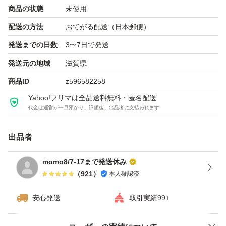
商品の状態
未使用
#monnリボンスパン700
配送の方法
おてがる配送（日本郵便）
発送までの日数
3〜7日で発送
発送元の地域
滋賀県
商品ID
z596582258
Yahoo!フリマは全品送料無料・匿名配送
代金は運営が一旦預かり、評価後、出品者に支払われます
出品者
momo8/7-17まで発送休み
（
921
）
本人確認済
安心発送
取引実績99+