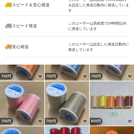
スピード＆安心発送
＆設定した発送日数内に発送していま
す
このユーザーは高頻度で24時間以内
スピード発送
に発送しています
いいね！
いいね！
1,600
円
750
円
750
円
このユーザーは設定した発送日数内に
安心発送
発送しています
いいね！
いいね！
750
円
750
円
750
円
いいね！
いいね！
750
円
750
円
850
円