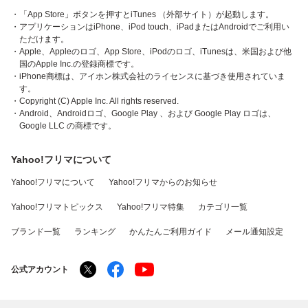
・「App Store」ボタンを押すとiTunes （外部サイト）が起動します。
・アプリケーションはiPhone、iPod touch、iPadまたはAndroidでご利用い
ただけます。
・Apple、Appleのロゴ、App Store、iPodのロゴ、iTunesは、米国および他
国のApple Inc.の登録商標です。
・iPhone商標は、アイホン株式会社のライセンスに基づき使用されていま
す。
・Copyright (C) Apple Inc. All rights reserved.
・Android、Androidロゴ、Google Play 、および Google Play ロゴは、
Google LLC の商標です。
Yahoo!フリマについて
Yahoo!フリマについて
Yahoo!フリマからのお知らせ
Yahoo!フリマトピックス
Yahoo!フリマ特集
カテゴリ一覧
ブランド一覧
ランキング
かんたんご利用ガイド
メール通知設定
公式アカウント