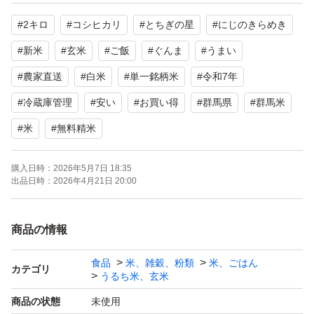
#
2キロ
#
コシヒカリ
#
とちぎの星
#
にじのきらめき
とちぎの星は大粒であっさり、令和の大嘗祭で献上米に選
ばれた、天皇献上米としても知られます。
#
新米
#
玄米
#
ご飯
#
ぐんま
#
うまい
栃木県のブランド米「とちぎの星」は、大粒で豊かな甘み
#
農家直送
#
白米
#
単一銘柄米
#
令和7年
があり、炊飯後も粒が崩れず、冷めてもおいしいという特
#
冷蔵庫管理
#
安い
#
お買い得
#
群馬県
#
群馬米
徴があります。
#
米
#
無料精米
【味の特徴】
温かい米飯では味度が高く、旨味成分が多く含まれていま
購入日時：
2026年5月7日 18:35
出品日時：
2026年4月21日 20:00
す
冷飯では食味と粘りが良いため、冷たいご飯を口の中で噛
むほどほぐれて、粘りと弾力のある食感（美味しさ）が感
商品の情報
じられます。
食品
米、雑穀、粉類
米、ごはん
カテゴリ
黒っぽいお米が混じっていることがありますので御了承下
うるち米、玄米
さい。
商品の状態
未使用