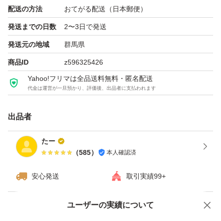
配送の方法
おてがる配送（日本郵便）
発送の関係で2kg以内にするために若干量が少ないので御
発送までの日数
2〜3日で発送
了承下さい。
発送元の地域
群馬県
商品ID
z596325426
精米可能…精米をすると1割減くらい減りますので、白米
Yahoo!フリマは全品送料無料・匿名配送
1.8キロくらいになります。
代金は運営が一旦預かり、評価後、出品者に支払われます
上白、無洗米、七分づき、どれでもできます。
精米する方はお申し出下さい。
出品者
【賞味期限】
たー
精米すると約2ヶ月以内に食べることが推奨されていま
（
585
）
本人確認済
す。
安心発送
取引実績99+
ご覧いただきありがとうございます。
ユーザーの実績について
価格の相談
商品への質問
種類...新米