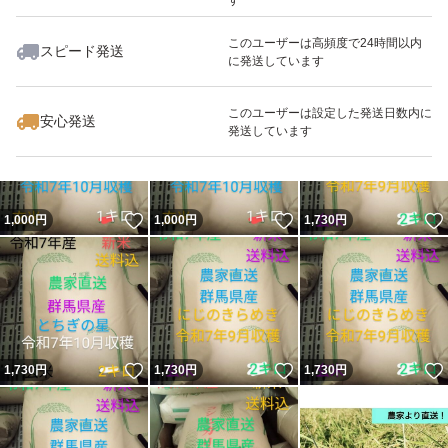
このユーザーは高頻度で24時間以内
スピード発送
に発送しています
いいね！
いいね！
1,000
円
1,730
円
1,730
円
このユーザーは設定した発送日数内に
安心発送
発送しています
いいね！
いいね！
1,000
円
1,000
円
1,730
円
いいね！
いいね！
1,730
円
1,730
円
1,730
円