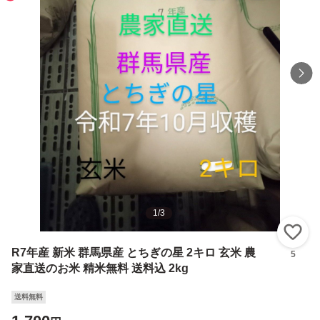
1
/
3
い
R7年産 新米 群馬県産 とちぎの星 2キロ 玄米 農
5
家直送のお米 精米無料 送料込 2kg
送料無料