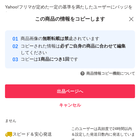
商品への質問からの値下げ交渉、不適切なカテゴリ変更依頼は禁止です
Yahoo!フリマが定めた一定の基準を満たしたユーザーにバッジを
銘柄...とちぎの星
付与しています
この商品をみている人にオススメ
この商品の情報をコピーします
安心取引出品者
最大10%対象
Yahoo!フリマの基準をクリアした安
安心取引出品者
商品画像の
無断転載は禁止
されています
心・安全なユーザーです
コピーされた情報は
必ずご自身の商品に合わせて編集
取引実績
してください
コピーは
1商品につき1回
です
このユーザーはYahoo!フリマの取
取引実績◯+
いいね！
いいね！
1,380
円
1,730
円
1,730
円
引を完了させた実績があります
商品情報コピー機能について
最大10%対象
このユーザーは他フリマサービス
他フリマ実績◯+
出品ページへ
での取引実績があります
キャンセル
スピード&安心発送
いいね！
いいね！
1,730
※このバッジは実績に基づく表示であり、発送を保証しているものではあり
円
1,299
円
1,730
円
ません
このユーザーは高頻度で24時間以内
スピード＆安心発送
＆設定した発送日数内に発送していま
す