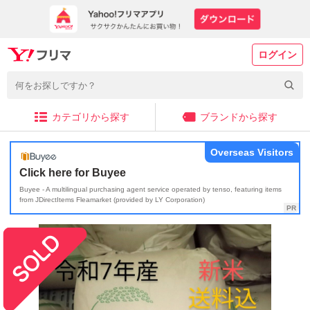
ログイン
カテゴリから探す
ブランドから探す
Overseas Visitors
Click here for Buyee
Buyee - A multilingual purchasing agent service operated by tenso, featuring items
from JDirectItems Fleamarket (provided by LY Corporation)