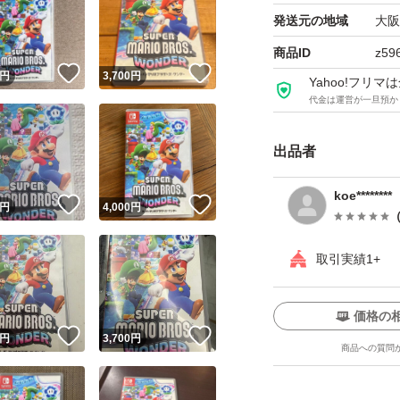
発送元の地域
大阪
商品ID
z59
！
いいね！
いいね！
円
3,700
円
Yahoo!フリ
代金は運営が一旦預か
出品者
koe********
！
いいね！
いいね！
円
4,000
円
取引実績1+
価格の
！
いいね！
いいね！
円
3,700
円
商品への質問