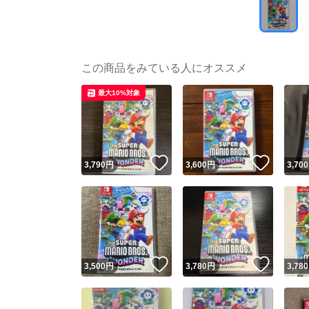
この商品をみている人にオススメ
最大10%対象
いいね！
いいね
3,790
円
3,600
円
3,700
いいね！
いいね
3,500
円
3,780
円
3,780