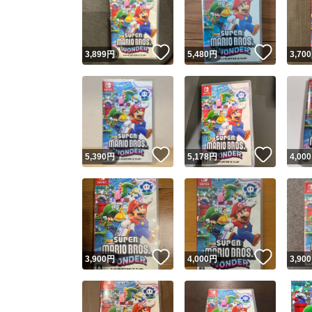
いいね！
いいね
3,899
円
5,480
円
3,700
いいね！
いいね
5,390
円
5,178
円
4,000
Yaho
安心取引
安心
いいね！
いいね
3,900
円
4,000
円
3,900
取引実績
取引