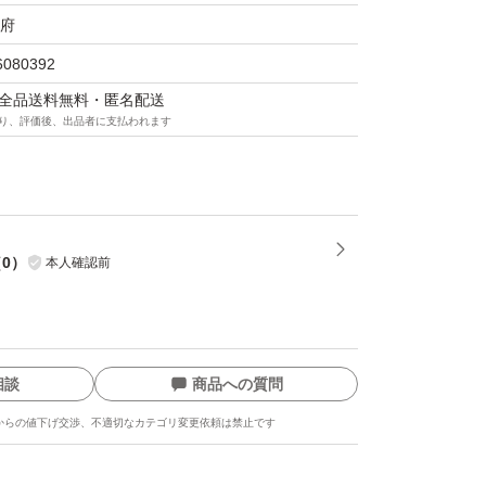
府
6080392
マは全品送料無料・匿名配送
り、評価後、出品者に支払われます
（
0
）
本人確認前
相談
商品への質問
からの値下げ交渉、不適切なカテゴリ変更依頼は禁止です