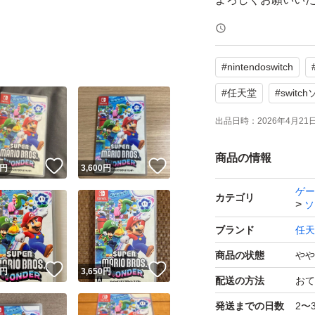
#
nintendoswitch
#
任天堂
#
switc
出品日時：
2026年4月21日 
商品の情報
！
いいね！
いいね！
円
3,600
円
ゲー
カテゴリ
ソ
ブランド
任天
商品の状態
やや
！
いいね！
いいね！
円
3,650
円
配送の方法
おて
発送までの日数
2〜