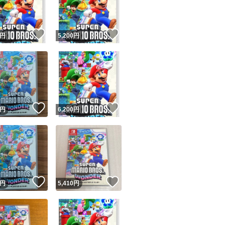
商品情報コピー機
リマ実績◯+
このユーザーは他フリマサービスでの取引実績があります
！
いいね！
いいね！
円
5,200
円
出品ページへ
&安心発送
キャンセル
ジは実績に基づく表示であり、発送を保証しているものではありません
このユーザーは高頻度で24時間以内＆設定した発送日数内に
ード＆安心発送
ます
！
いいね！
いいね！
円
6,200
円
ード発送
このユーザーは高頻度で24時間以内に発送しています
発送
このユーザーは設定した発送日数内に発送しています
！
いいね！
いいね！
円
5,410
円