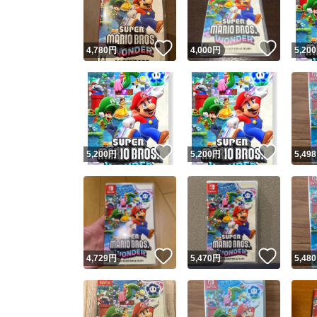
他フ
いいね！
いいね
4,780
円
4,000
円
5,200
スピード
※このバッ
スピ
いいね！
いいね
5,200
円
5,200
円
5,498
スピ
安心
いいね！
いいね
4,729
円
5,470
円
5,480