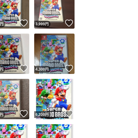
！
いいね！
いいね！
円
3,999
円
ユーザーの実績について
！
いいね！
いいね！
円
4,300
円
o!フリマが定めた一定の基準を満たしたユーザーにバッジを付与しています
出品者
この商品の情報をコピーします
取引出品者
Yahoo!フリマの基準をクリアした安心・安全なユーザーです
！
いいね！
いいね！
商品画像の
無断転載は禁止
されています
円
6,200
円
コピーされた情報は
必ずご自身の商品に合わせて編集
してください
コピーは
1商品につき1回
です
実績◯+
このユーザーはYahoo!フリマの取引を完了させた実績があり