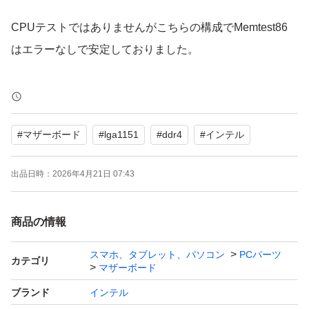
CPUテストではありませんがこちらの構成でMemtest86
はエラーなしで安定しておりました。
CPUファンが一枚折れています。
低回転では気になりませんが高回転ではうるさいかもしれ
#
マザーボード
#
lga1151
#
ddr4
#
インテル
ません。
不要でしたら取り外します。または手持ちの適当なクーラ
出品日時：
2026年4月21日 07:43
ーに交換可能ですのでお申し付けください。
商品の情報
正常動作は保証できないためジャンク品となります。
ご理解の上、ご購入ください。
スマホ、タブレット、パソコン
PCパーツ
カテゴリ
マザーボード
付属品はバックパネルのみとなります。
ブランド
インテル