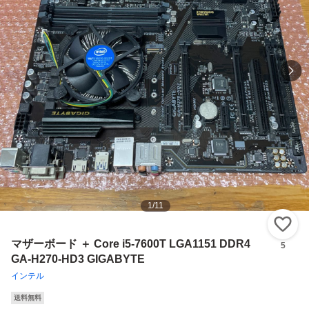
1
/
11
い
マザーボード ＋ Core i5-7600T LGA1151 DDR4
5
GA-H270-HD3 GIGABYTE
インテル
送料無料