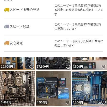
このユーザーは高頻度で24時間以内
スピード＆安心発送
＆設定した発送日数内に発送していま
す
このユーザーは高頻度で24時間以内
スピード発送
に発送しています
いいね！
いいね！
8,000
円
5,000
円
4,000
円
このユーザーは設定した発送日数内に
安心発送
発送しています
いいね！
いいね！
20,000
円
27,500
円
4,500
円
いいね！
いいね！
3,409
円
4,500
円
6,100
円