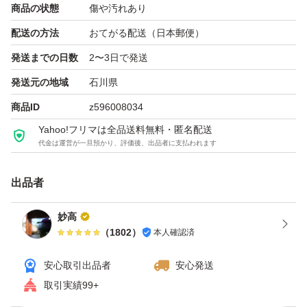
商品の状態
傷や汚れあり
GIGABYTE
配送の方法
おてがる配送（日本郵便）
GA-H270-HD3
発送までの日数
2〜3日で発送
インテル 第6世代/第7世代
発送元の地域
石川県
商品ID
z596008034
Yahoo!フリマは全品送料無料・匿名配送
代金は運営が一旦預かり、評価後、出品者に支払われます
出品者
妙高
（
1802
）
本人確認済
安心取引出品者
安心発送
取引実績99+