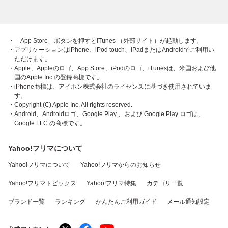
・「App Store」ボタンを押すとiTunes （外部サイト）が起動します。
・アプリケーションはiPhone、iPod touch、iPadまたはAndroidでご利用い
ただけます。
・Apple、Appleのロゴ、App Store、iPodのロゴ、iTunesは、米国および他
国のApple Inc.の登録商標です。
・iPhone商標は、アイホン株式会社のライセンスに基づき使用されていま
す。
・Copyright (C) Apple Inc. All rights reserved.
・Android、Androidロゴ、Google Play 、および Google Play ロゴは、
Google LLC の商標です。
Yahoo!フリマについて
Yahoo!フリマについて
Yahoo!フリマからのお知らせ
Yahoo!フリマトピックス
Yahoo!フリマ特集
カテゴリ一覧
ブランド一覧
ランキング
かんたんご利用ガイド
メール通知設定