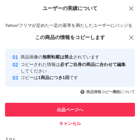
ユーザーの実績について
価格の相談
商品への質問
商品への質問からの値下げ交渉、不適切なカテゴリ変更依頼は禁止です
Yahoo!フリマが定めた一定の基準を満たしたユーザーにバッジを
付与しています
この商品をみている人にオススメ
この商品の情報をコピーします
安心取引出品者
Yahoo!フリマの基準をクリアした安
安心取引出品者
商品画像の
無断転載は禁止
されています
心・安全なユーザーです
コピーされた情報は
必ずご自身の商品に合わせて編集
取引実績
してください
コピーは
1商品につき1回
です
このユーザーはYahoo!フリマの取
取引実績◯+
いいね！
いいね！
5,000
円
4,980
円
3,409
円
引を完了させた実績があります
商品情報コピー機能について
このユーザーは他フリマサービス
他フリマ実績◯+
出品ページへ
での取引実績があります
キャンセル
スピード&安心発送
いいね！
いいね！
5,400
※このバッジは実績に基づく表示であり、発送を保証しているものではあり
円
6,000
円
5,400
円
ません