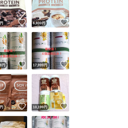
！
いいね！
いいね！
円
6,800
円
ユーザーの実績について
！
いいね！
いいね！
8
円
17,999
円
o!フリマが定めた一定の基準を満たしたユーザーにバッジを付与しています
出品者
この商品の情報をコピーします
取引出品者
Yahoo!フリマの基準をクリアした安心・安全なユーザーです
！
いいね！
いいね！
商品画像の
無断転載は禁止
されています
円
10,199
円
コピーされた情報は
必ずご自身の商品に合わせて編集
してください
コピーは
1商品につき1回
です
実績◯+
このユーザーはYahoo!フリマの取引を完了させた実績があり