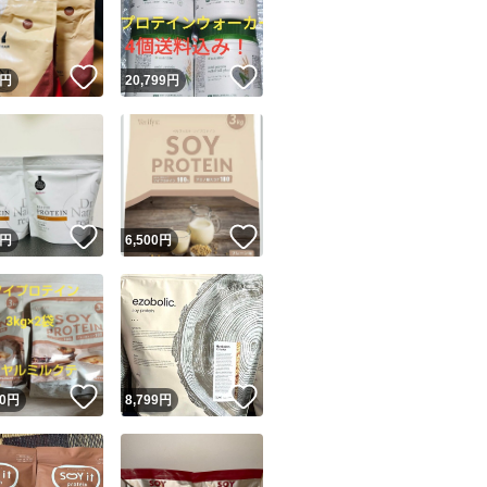
商品情報コピー機
リマ実績◯+
このユーザーは他フリマサービスでの取引実績があります
！
いいね！
いいね！
円
20,799
円
出品ページへ
&安心発送
キャンセル
ジは実績に基づく表示であり、発送を保証しているものではありません
このユーザーは高頻度で24時間以内＆設定した発送日数内に
ード＆安心発送
ます
！
いいね！
いいね！
円
6,500
円
ード発送
このユーザーは高頻度で24時間以内に発送しています
発送
このユーザーは設定した発送日数内に発送しています
！
いいね！
いいね！
0
円
8,799
円