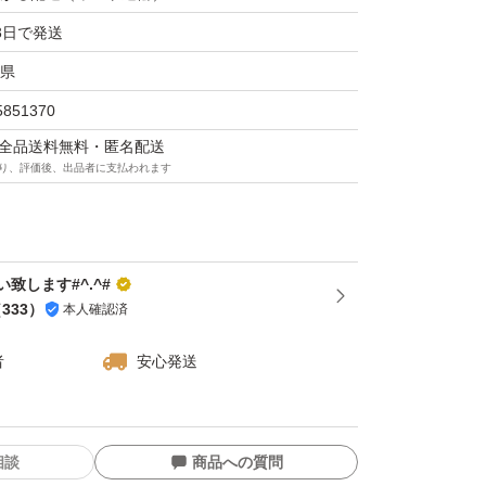
3日で発送
県
5851370
マは全品送料無料・匿名配送
り、評価後、出品者に支払われます
致します#^.^#
（
333
）
本人確認済
者
安心発送
相談
商品への質問