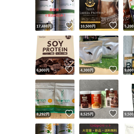
いいね！
いいね
17,488
円
10,500
円
5,200
いいね！
いいね
6,900
円
4,300
円
9,000
いいね！
いいね
8,292
円
8,525
円
9,500