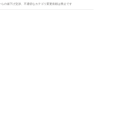
からの値下げ交渉、不適切なカテゴリ変更依頼は禁止です