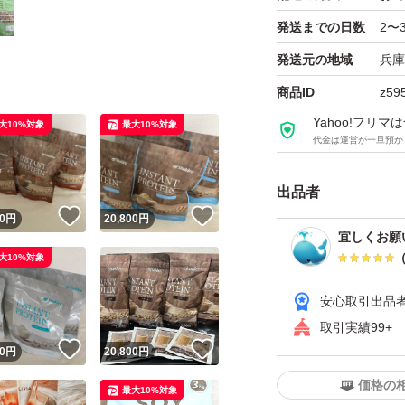
発送までの日数
2〜
発送元の地域
兵庫
商品ID
z59
Yahoo!フリ
大10%対象
最大10%対象
代金は運営が一旦預か
出品者
！
いいね！
いいね！
0
円
20,800
円
宜しくお願い
大10%対象
安心取引出品
取引実績99+
！
いいね！
いいね！
0
円
20,800
円
価格の
最大10%対象