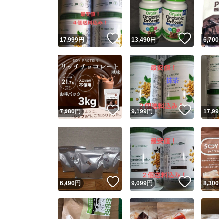
いいね！
いいね
17,999
円
13,490
円
6,700
いいね！
いいね
7,980
円
9,199
円
17,99
Yaho
安心取引
安心
いいね！
いいね
6,490
円
9,099
円
8,300
取引実績
取引