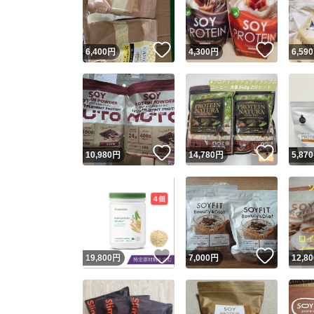
他フ
いいね！
いいね
6,400
円
4,300
円
6,590
スピード
※このバッ
スピ
いいね！
いいね
10,980
円
14,780
円
5,870
スピ
安心
いいね！
いいね
19,800
円
7,000
円
12,80