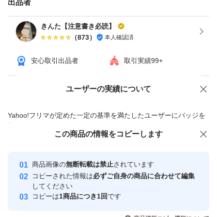
出品者
が、ご了承ください。
・冷蔵発送は仕組み上、不可となります。
きんた【注意書き必読】
（
873
）
本人確認済
・こちらの商品をご購入された方は20歳以上と判断いた
します
安心取引出品者
取引実績99+
・破損防止の為プラスチックケースで発送しております
が、ダンボール希望の際はお申し付けください
ユーザーの実績について
価格の相談
商品への質問
(4合瓶セットはダンボールでお送り)
商品への質問からの値下げ交渉、不適切なカテゴリ変更依頼は禁止です
Yahoo!フリマが定めた一定の基準を満たしたユーザーにバッジを
・発送までの品質管理は徹底しておりますが、ご懸念点が
付与しています
ある場合は購入前にお問い合わせ下さい。
この商品をみている人にオススメ
この商品の情報をコピーします
安心取引出品者
・活性蓋のお酒は、ガス抜き穴がありそこから少量液漏れ
最大10%対象
最大10%対象
最大10%対象
Yahoo!フリマの基準をクリアした安
安心取引出品者
することがある場合がありますが、これは通常の商品に問
商品画像の
無断転載は禁止
されています
心・安全なユーザーです
コピーされた情報は
必ずご自身の商品に合わせて編集
題はありません。
取引実績
してください
しばらく置いてから開くとガス圧が落ち着いて液漏れの心
コピーは
1商品につき1回
です
このユーザーはYahoo!フリマの取
取引実績◯+
配が少なくなります。
いいね！
いいね！
10,500
円
10,500
円
10,500
円
引を完了させた実績があります