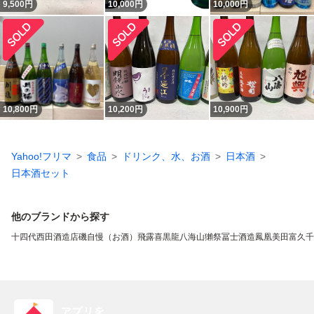
9,500
円
10,000
円
10,000
円
10,800
円
10,200
円
10,900
円
Yahoo!フリマ
食品
ドリンク、水、お酒
日本酒
日本酒セット
他のブランドから探す
十四代
西田酒造店
磯自慢（お酒）
飛露喜
黒龍
八海山
獺祭
冨士酒造
鳳凰美田
富久千