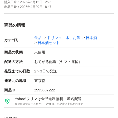
購入日時：
2026年5月15日 12:26
庭のうぐいす26.03
出品日時：
2026年4月20日 18:47
紗利26.02
京ひな25.09
商品の情報
庭のうぐいす26.01
食品
ドリンク、水、お酒
日本酒
カテゴリ
日本酒セット
【お願い】
商品の状態
未使用
・多数通知で見落としてしまうので、お急ぎのご連絡は販
配送の方法
おてがる配送（ヤマト運輸）
売中の商品への質問よりご連絡いただけますと幸いです。
発送までの日数
2〜3日で発送
・過度な値下げ交渉はご遠慮下さい。
発送元の地域
東京都
・お受け取後、問題ない場合速やかな受け取り評にご協力
商品ID
z595807222
ください
Yahoo!フリマは全品送料無料・匿名配送
代金は運営が一旦預かり、評価後、出品者に支払われます
・20歳未満の方には販売いたしません。
・土日祝年末年始GWについては週明け発送になります