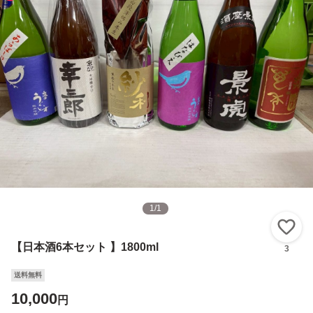
1
/
1
い
【日本酒6本セット 】1800ml
3
送料無料
10,000
円