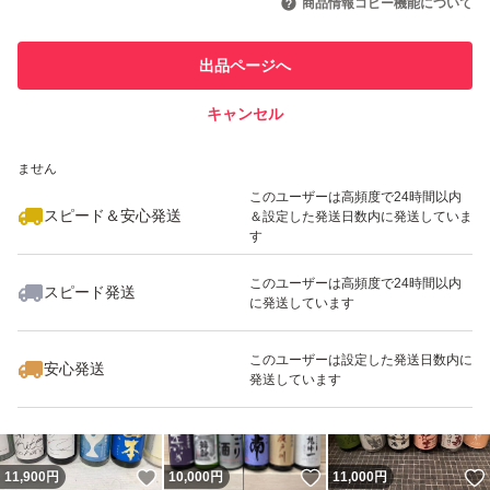
商品情報コピー機能について
最大10%対象
最大10%対象
このユーザーは他フリマサービス
しばらく置いてから開くとガス圧が落ち着いて液漏れの心
他フリマ実績◯+
出品ページへ
での取引実績があります
配が少なくなります。
キャンセル
スピード&安心発送
いいね！
いいね！
12,000
※このバッジは実績に基づく表示であり、発送を保証しているものではあり
円
10,900
円
12,000
円
・ご到着後は温度の低い日光が当たらない場所で保存くだ
ません
さい。
このユーザーは高頻度で24時間以内
スピード＆安心発送
＆設定した発送日数内に発送していま
す
------------検索用------------
このユーザーは高頻度で24時間以内
スピード発送
獺祭、十四代、黒龍、而今、鍋島、勝駒、花邑、花陽浴、
に発送しています
いいね！
いいね！
10,000
円
11,800
円
10,900
円
新政、飛露喜、田酒、東洋美人、写楽、No6、鳳凰美田、
このユーザーは設定した発送日数内に
久保田、作、大吟醸、純米大吟醸、日本酒、亜麻猫、陽乃
安心発送
発送しています
鳥、天蛙、プレミア酒、日本酒、山本、冩楽、磯自慢、く
どき上手、澤屋まつもと、九平次、久保田、山田錦、白鶴
錦、居酒屋、お歳暮、御歳暮、お正月、ギフト、プレゼン
いいね！
いいね！
11,900
円
10,000
円
11,000
円