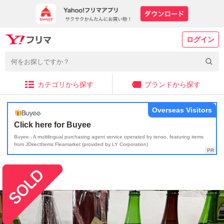
ログイン
カテゴリから探す
ブランドから探す
Overseas Visitors
Click here for Buyee
Buyee - A multilingual purchasing agent service operated by tenso, featuring items
from JDirectItems Fleamarket (provided by LY Corporation)