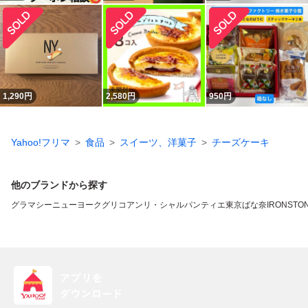
1,290
円
2,580
円
950
円
Yahoo!フリマ
食品
スイーツ、洋菓子
チーズケーキ
他のブランドから探す
グラマシーニューヨーク
グリコ
アンリ・シャルパンティエ
東京ばな奈
IRONSTO