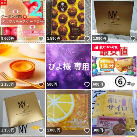
いいね！
いいね！
9,600
円
1,590
円
1,890
円
最大10%対象
いいね！
いいね！
2,180
円
500
円
600
円
いいね！
いいね！
2,150
円
1,000
円
300
円