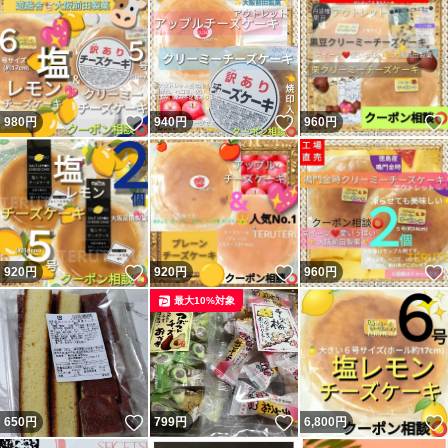
いいね！
いいね！
980
円
940
円
960
円
いいね！
いいね！
920
円
920
円
960
円
最大10%対象
いいね！
いいね！
650
円
799
円
6,800
円