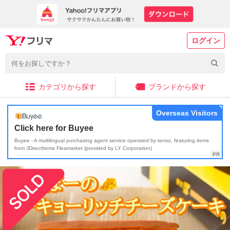
ログイン
カテゴリから探す
ブランドから探す
Overseas Visitors
Click here for Buyee
Buyee - A multilingual purchasing agent service operated by tenso, featuring items
from JDirectItems Fleamarket (provided by LY Corporation)