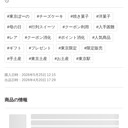
#
東京ぼーの
#
チーズケーキ
#
焼き菓子
#
洋菓子
箱入りのままお送りします。衛生的な未開封品です。
#
母の日
#
行列スイーツ
#
クーポン利用
#
入手困難
賞味期限：発送時最新です。お日持ち約1ヶ月半
#
レア
#
クーポン消化
#
ポイント消化
#
人気商品
#
ギフト
#
プレゼント
#
東京限定
#
限定販売
∞商品説明∞
#
手土産
#
東京土産
#
お土産
#
東京駅
北海道、フランス、ニュージーランドの3種のチーズを絶
妙にブレンドし、クリーミーなチーズケーキに仕上げ、し
購入日時：
2026年5月25日 12:15
出品日時：
2026年4月20日 17:29
っとりとしたカステラで挟み、じっくりと焼きあげまし
た。職人の高い技術と知識で、大人から子供まで10年以
上愛される看板商品。
商品の情報
JAL国内線ファーストクラス機内食に4年連続採用★持ち
やすいサイズ、折れ曲がるプラトレー入りで手を汚さず食