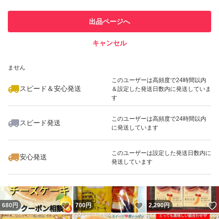
東京ぼーの トーキョーリッチチーズケーキ （10本入り）
このユーザーは他フリマサービス
他フリマ実績◯+
出品ページへ
での取引実績があります
キャンセル
スピード&安心発送
いいね！
いいね！
939
※このバッジは実績に基づく表示であり、発送を保証しているものではあり
円
1,850
円
1,500
円
ません
このユーザーは高頻度で24時間以内
スピード＆安心発送
＆設定した発送日数内に発送していま
す
このユーザーは高頻度で24時間以内
スピード発送
に発送しています
いいね！
いいね！
6,200
円
880
円
960
円
最大10%対象
最大10%対象
このユーザーは設定した発送日数内に
安心発送
発送しています
いいね！
いいね！
680
円
700
円
2,290
円