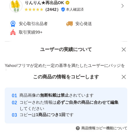
りんりん★再出品OK
加で宅急便に変更できます。その他ショップ内のお品物と
（
2442
）
本人確認済
のおまとめ、同梱も可能です。お気軽にご相談ください^
安心取引出品者
安心発送
^
取引実績99+
※画像・文章のコピー利用はご遠慮ください。
ユーザーの実績について
価格の相談
商品への質問
商品への質問からの値下げ交渉、不適切なカテゴリ変更依頼は禁止です
東京ぼーの
Yahoo!フリマが定めた一定の基準を満たしたユーザーにバッジを
付与しています
東京土産
この商品をみている人にオススメ
この商品の情報をコピーします
安心取引出品者
東京駅
Yahoo!フリマの基準をクリアした安
お土産
安心取引出品者
商品画像の
無断転載は禁止
されています
心・安全なユーザーです
コピーされた情報は
必ずご自身の商品に合わせて編集
東京ばな奈
取引実績
してください
東京たまご
コピーは
1商品につき1回
です
このユーザーはYahoo!フリマの取
東京ひよこ
取引実績◯+
いいね！
いいね！
1,800
円
980
円
2,580
円
引を完了させた実績があります
商品情報コピー機能について
最大10%対象