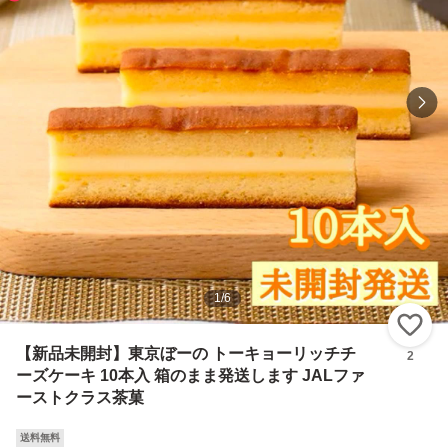
1
/
6
い
【新品未開封】東京ぼーの トーキョーリッチチ
2
ーズケーキ 10本入 箱のまま発送します JALファ
ーストクラス茶菓
送料無料