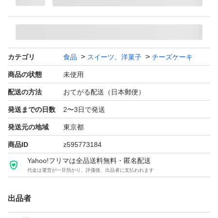
べやすい工夫もあり、ちょっとした集まりやお配り用など
にもぴったりです。
カテゴリ
食品
スイーツ、洋菓子
チーズケーキ
∞配送について∞
商品の状態
未使用
防水用opp袋＋宅配用ビニールバッグの二重包装で設定日
数以内に東京都内より発送します。丁寧に梱包しています
配送の方法
おてがる配送（日本郵便）
が、サイズ規定の関係で簡易包装になります。配送状況に
発送までの日数
2〜3日で発送
より箱の凹み角潰れ、お菓子の崩れ等が生じる可能性につ
発送元の地域
東京都
いて予めご了承の上、ご購入をお願いいたします。
商品ID
z595773184
ギフトにお考えの場合は、破損のリスクを減らすため箱代
Yahoo!フリマは全品送料無料・匿名配送
50円プラスで薄型段ボール梱包も出来ますのでご相談く
代金は運営が一旦預かり、評価後、出品者に支払われます
ださい。
出品者
※箱数を増やしたい場合やお急ぎの場合など、送料差額追