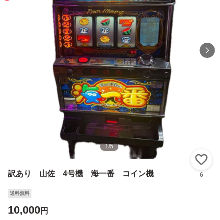
1
/
5
い
訳あり 山佐 4号機 海一番 コイン機
6
送料無料
10,000
円