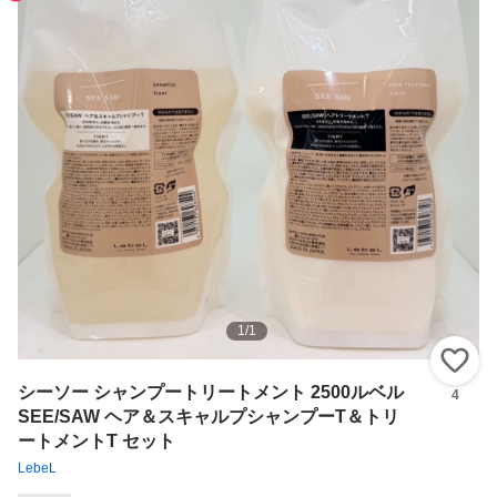
1
/
1
い
シーソー シャンプートリートメント 2500ルベル
4
SEE/SAW ヘア＆スキャルプシャンプーT＆トリ
ートメントT セット
LebeL