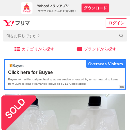
ログイン
カテゴリから探す
ブランドから探す
Overseas Visitors
Click here for Buyee
Buyee - A multilingual purchasing agent service operated by tenso, featuring items
from JDirectItems Fleamarket (provided by LY Corporation)