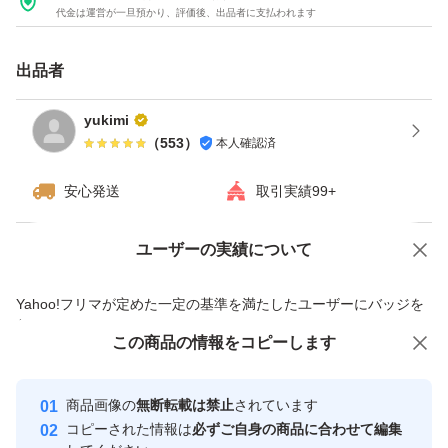
代金は運営が一旦預かり、評価後、出品者に支払われます
出品者
yukimi
（
553
）
本人確認済
安心発送
取引実績99+
ユーザーの実績について
価格の相談
商品への質問
商品への質問からの値下げ交渉、不適切なカテゴリ変更依頼は禁止です
Yahoo!フリマが定めた一定の基準を満たしたユーザーにバッジを
付与しています
この商品をみている人にオススメ
この商品の情報をコピーします
安心取引出品者
最大10%対象
Yahoo!フリマの基準をクリアした安
安心取引出品者
商品画像の
無断転載は禁止
されています
心・安全なユーザーです
コピーされた情報は
必ずご自身の商品に合わせて編集