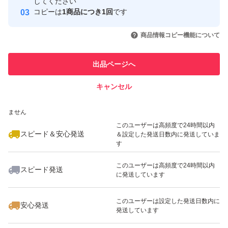
取引実績
してください
コピーは
1商品につき1回
です
このユーザーはYahoo!フリマの取
取引実績◯+
いいね！
いいね！
9,890
円
18,250
円
18,250
円
引を完了させた実績があります
商品情報コピー機能について
最大10%対象
最大10%対象
このユーザーは他フリマサービス
他フリマ実績◯+
出品ページへ
での取引実績があります
キャンセル
スピード&安心発送
いいね！
いいね！
18,250
※このバッジは実績に基づく表示であり、発送を保証しているものではあり
円
7,990
円
7,990
円
ません
最大10%対象
このユーザーは高頻度で24時間以内
スピード＆安心発送
＆設定した発送日数内に発送していま
す
このユーザーは高頻度で24時間以内
スピード発送
に発送しています
いいね！
いいね！
9,500
円
7,990
円
12,300
円
このユーザーは設定した発送日数内に
安心発送
発送しています