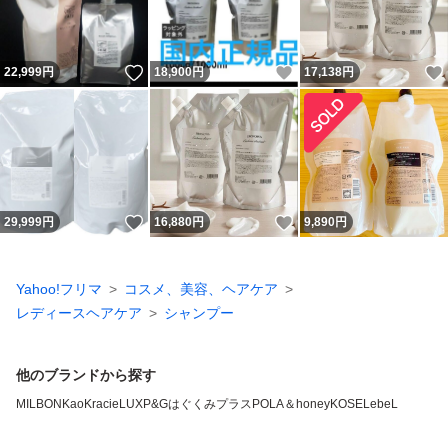
いいね！
いいね！
22,999
円
18,900
円
17,138
円
いいね！
いいね！
29,999
円
16,880
円
9,890
円
Yahoo!フリマ
コスメ、美容、ヘアケア
レディースヘアケア
シャンプー
他のブランドから探す
MILBON
Kao
Kracie
LUX
P&G
はぐくみプラス
POLA
＆honey
KOSE
LebeL