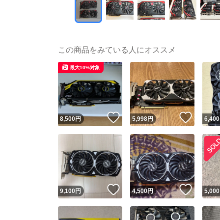
この商品をみている人にオススメ
最大10%対象
いいね！
いいね
8,500
円
5,998
円
6,400
いいね！
いいね
9,100
円
4,500
円
5,000