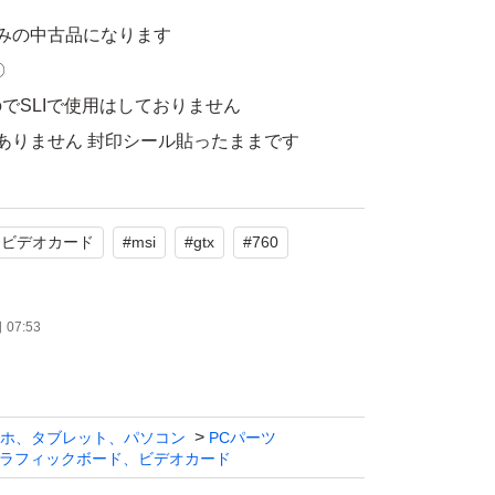
みの中古品になります
〇
でSLIで使用はしておりません
ありません 封印シール貼ったままです
環境での使用です
りません
ドビデオカード
#
msi
#
gtx
#
760
なります
07:53
ホ、タブレット、パソコン
PCパーツ
ラフィックボード、ビデオカード