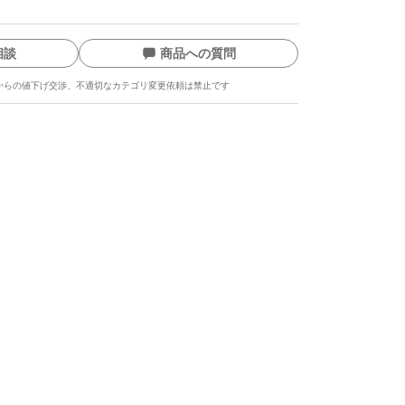
相談
商品への質問
からの値下げ交渉、不適切なカテゴリ変更依頼は禁止です
ます