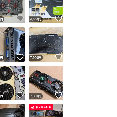
商品情報コピー機
リマ実績◯+
このユーザーは他フリマサービスでの取引実績があります
！
いいね！
いいね！
円
4,300
円
出品ページへ
&安心発送
キャンセル
ジは実績に基づく表示であり、発送を保証しているものではありません
このユーザーは高頻度で24時間以内＆設定した発送日数内に
ード＆安心発送
ます
！
いいね！
いいね！
円
7,500
円
ード発送
このユーザーは高頻度で24時間以内に発送しています
発送
このユーザーは設定した発送日数内に発送しています
！
いいね！
いいね！
円
7,980
円
最大10%対象