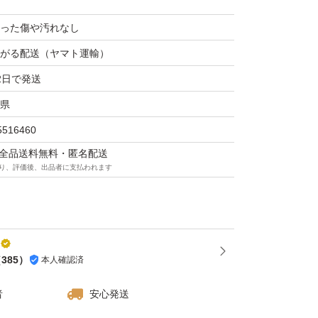
った傷や汚れなし
がる配送（ヤマト運輸）
2日で発送
県
5516460
マは全品送料無料・匿名配送
り、評価後、出品者に支払われます
（
385
）
本人確認済
者
安心発送