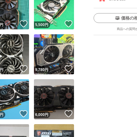
価格の
！
いいね！
いいね！
円
5,500
円
商品への質問
ユーザーの実績について
！
いいね！
いいね！
円
9,780
円
o!フリマが定めた一定の基準を満たしたユーザーにバッジを付与しています
出品者
この商品の情報をコピーします
取引出品者
Yahoo!フリマの基準をクリアした安心・安全なユーザーです
！
いいね！
いいね！
商品画像の
無断転載は禁止
されています
円
6,000
円
コピーされた情報は
必ずご自身の商品に合わせて編集
してください
コピーは
1商品につき1回
です
実績◯+
このユーザーはYahoo!フリマの取引を完了させた実績があり