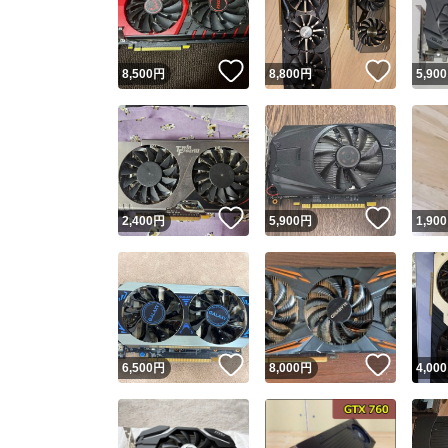
他フ
いいね！
いいね
8,500
円
8,800
円
5,900
スピード
※このバッ
スピ
いいね！
いいね
2,400
円
5,900
円
1,900
スピ
安心
いいね！
いいね
6,500
円
8,000
円
4,000