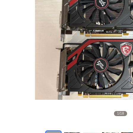
1
/
18