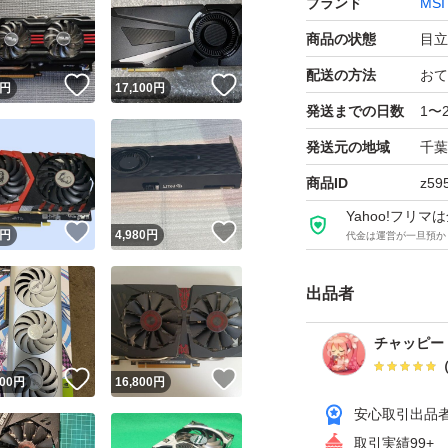
ブランド
MSI
商品の状態
目立
配送の方法
おて
！
いいね！
いいね！
円
17,100
円
発送までの日数
1〜
発送元の地域
千葉
商品ID
z59
Yahoo!フリ
！
いいね！
いいね！
円
4,980
円
代金は運営が一旦預か
出品者
チャッピー
！
いいね！
いいね！
000
円
16,800
円
安心取引出品
取引実績99+