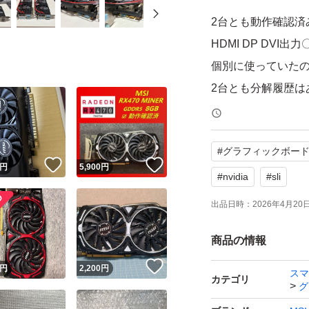
2台とも動作確認済
HDMI DP DVI出力
個別に使っていたの
2台とも分解履歴は
非喫煙 ペットなし
本体他付属品はあ
#
グラフィックボー
現状でのお渡しと
！
いいね！
いいね！
円
5,900
円
#
nvidia
#
sli
出品日時：
2026年4月20日 
商品の情報
！
いいね！
円
2,200
円
スマ
カテゴリ
グ