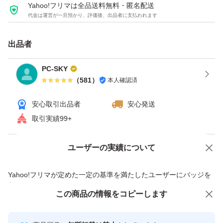
Yahoo!フリマは全品送料無料・匿名配送
代金は運営が一旦預かり、評価後、出品者に支払われます
出品者
PC-SKY
（
581
）
本人確認済
安心取引出品者
安心発送
取引実績99+
ユーザーの実績について
価格の相談
商品への質問
商品への質問からの値下げ交渉、不適切なカテゴリ変更依頼は禁止です
Yahoo!フリマが定めた一定の基準を満たしたユーザーにバッジを
付与しています
この商品をみている人にオススメ
この商品の情報をコピーします
安心取引出品者
最大10%対象
最大10%対象
Yahoo!フリマの基準をクリアした安
安心取引出品者