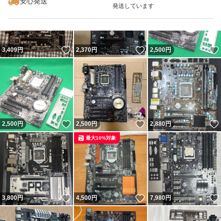
安心発送
発送しています
いいね！
いいね！
3,409
円
2,370
円
2,500
円
いいね！
いいね！
2,500
円
2,500
円
2,880
円
最大10%対象
いいね！
いいね！
3,800
円
4,500
円
7,980
円