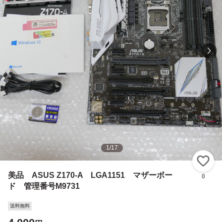
1
/
17
い
美品 ASUS Z170-A LGA1151 マザーボー
0
ド 管理番号M9731
送料無料