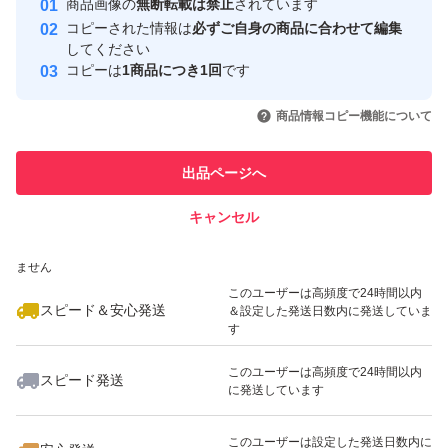
商品画像の
無断転載は禁止
されています
心・安全なユーザーです
コピーされた情報は
必ずご自身の商品に合わせて編集
取引実績
してください
コピーは
1商品につき1回
です
このユーザーはYahoo!フリマの取
取引実績◯+
いいね！
いいね！
4,180
円
3,980
円
3,050
円
引を完了させた実績があります
商品情報コピー機能について
このユーザーは他フリマサービス
他フリマ実績◯+
出品ページへ
での取引実績があります
キャンセル
スピード&安心発送
いいね！
いいね！
5,300
※このバッジは実績に基づく表示であり、発送を保証しているものではあり
円
2,730
円
4,200
円
ません
最大10%対象
このユーザーは高頻度で24時間以内
スピード＆安心発送
＆設定した発送日数内に発送していま
す
このユーザーは高頻度で24時間以内
スピード発送
に発送しています
いいね！
いいね！
2,800
円
3,550
円
2,500
円
このユーザーは設定した発送日数内に