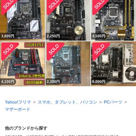
3,800
円
2,250
円
4,580
円
4,100
円
2,300
円
6,000
円
Yahoo!フリマ
スマホ、タブレット、パソコン
PCパーツ
マザーボード
他のブランドから探す