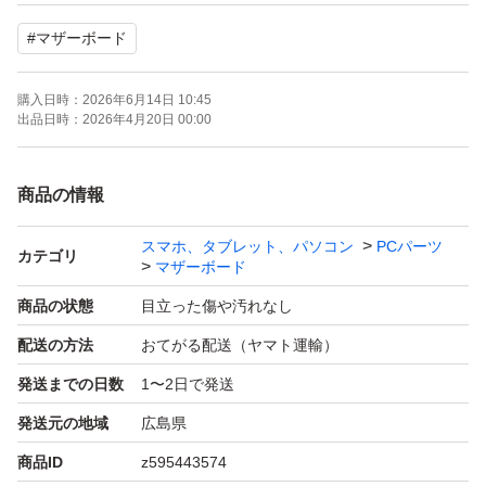
付属品、sataケーブル2個、新品ボタン電池
#
マザーボード
おまけでWIN10プロダクトキー
購入日時：
2026年6月14日 10:45
「発送詳細」
出品日時：
2026年4月20日 00:00
二日に一回のペースで発送作業をしています
お支払い完了から48時間以内に発送致します
商品の情報
スマホ、タブレット、パソコン
PCパーツ
カテゴリ
マザーボード
商品の状態
目立った傷や汚れなし
配送の方法
おてがる配送（ヤマト運輸）
発送までの日数
1〜2日で発送
発送元の地域
広島県
商品ID
z595443574