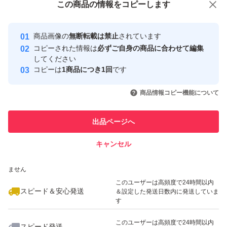
この商品をみている人にオススメ
この商品の情報をコピーします
安心取引出品者
最大10%対象
最大10%対象
最大10%対象
Yahoo!フリマの基準をクリアした安
安心取引出品者
商品画像の
無断転載は禁止
されています
心・安全なユーザーです
コピーされた情報は
必ずご自身の商品に合わせて編集
取引実績
してください
コピーは
1商品につき1回
です
このユーザーはYahoo!フリマの取
取引実績◯+
いいね！
いいね！
5,485
円
6,400
円
9,000
円
引を完了させた実績があります
商品情報コピー機能について
最大10%対象
このユーザーは他フリマサービス
他フリマ実績◯+
出品ページへ
での取引実績があります
キャンセル
スピード&安心発送
いいね！
いいね！
5,398
※このバッジは実績に基づく表示であり、発送を保証しているものではあり
円
7,480
円
6,980
円
ません
最大10%対象
最大10%対象
このユーザーは高頻度で24時間以内
スピード＆安心発送
＆設定した発送日数内に発送していま
す
このユーザーは高頻度で24時間以内
スピード発送