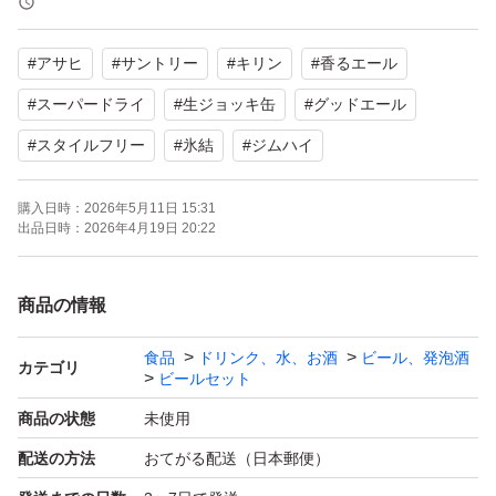
#
アサヒ
#
サントリー
#
キリン
#
香るエール
【賞味期限】
2026.02～2027.03
#
スーパードライ
#
生ジョッキ缶
#
グッドエール
（詳細は画像3,4枚目をご確認ください）
#
スタイルフリー
#
氷結
#
ジムハイ
※2026.04以前は、以下の3本になります↓
購入日時：
2026年5月11日 15:31
出品日時：
2026年4月19日 20:22
・2026.02 香るエール 500ml
商品の情報
・2026.03 ビタリスト 350ml
・2026.03 贅沢搾り みかん 350ml
食品
ドリンク、水、お酒
ビール、発泡酒
カテゴリ
ビールセット
商品の状態
未使用
配送の方法
おてがる配送（日本郵便）