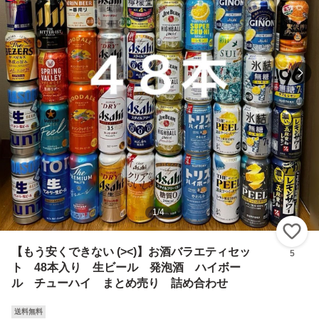
1
/
4
い
【もう安くできない (><)】お酒バラエティセッ
5
ト 48本入り 生ビール 発泡酒 ハイボー
ル チューハイ まとめ売り 詰め合わせ
送料無料