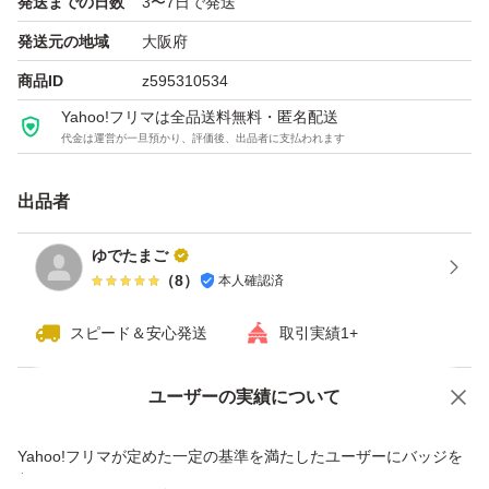
発送までの日数
3〜7日で発送
発送元の地域
大阪府
商品ID
z595310534
Yahoo!フリマは全品送料無料・匿名配送
代金は運営が一旦預かり、評価後、出品者に支払われます
出品者
ゆでたまご
（
8
）
本人確認済
スピード＆安心発送
取引実績1+
ユーザーの実績について
価格の相談
商品への質問
商品への質問からの値下げ交渉、不適切なカテゴリ変更依頼は禁止です
Yahoo!フリマが定めた一定の基準を満たしたユーザーにバッジを
付与しています