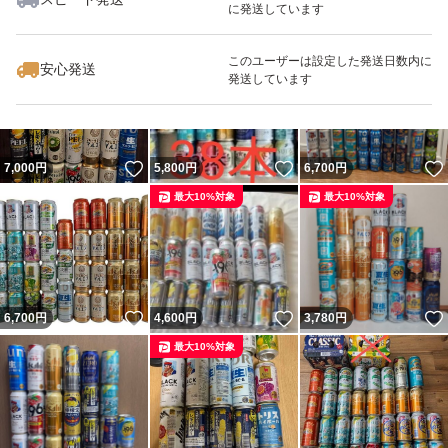
に発送しています
いいね！
いいね！
9,000
円
6,500
円
8,800
円
最大10%対象
最大10%対象
最大10%対象
このユーザーは設定した発送日数内に
安心発送
発送しています
いいね！
いいね！
7,000
円
5,800
円
6,700
円
最大10%対象
最大10%対象
いいね！
いいね！
6,700
円
4,600
円
3,780
円
最大10%対象