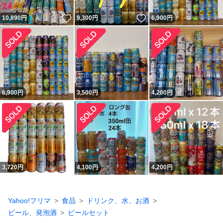
いいね！
いいね！
10,890
円
9,300
円
6,900
円
6,900
円
3,500
円
4,200
円
3,720
円
4,100
円
4,200
円
Yahoo!フリマ
食品
ドリンク、水、お酒
ビール、発泡酒
ビールセット