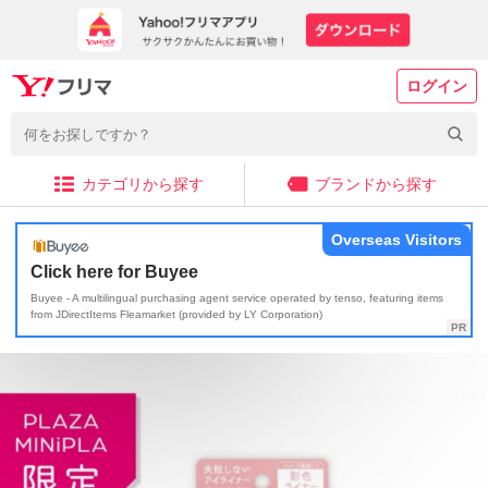
ログイン
カテゴリから探す
ブランドから探す
Overseas Visitors
Click here for Buyee
Buyee - A multilingual purchasing agent service operated by tenso, featuring items
from JDirectItems Fleamarket (provided by LY Corporation)