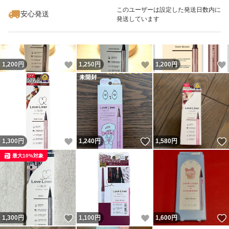
最大10%対象
最大10%対象
このユーザーは設定した発送日数内に
安心発送
発送しています
いいね！
いいね！
1,200
円
1,250
円
1,200
円
いいね！
いいね！
1,300
円
1,240
円
1,580
円
最大10%対象
いいね！
いいね！
1,300
円
1,100
円
1,600
円