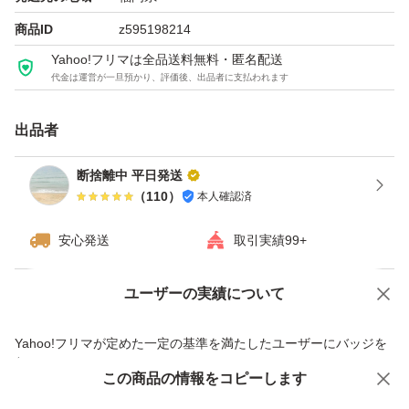
商品ID
z595198214
Yahoo!フリマは全品送料無料・匿名配送
代金は運営が一旦預かり、評価後、出品者に支払われます
出品者
断捨離中 平日発送
（
110
）
本人確認済
安心発送
取引実績99+
ユーザーの実績について
価格の相談
商品への質問
商品への質問からの値下げ交渉、不適切なカテゴリ変更依頼は禁止です
Yahoo!フリマが定めた一定の基準を満たしたユーザーにバッジを
付与しています
この商品をみている人にオススメ
この商品の情報をコピーします
安心取引出品者