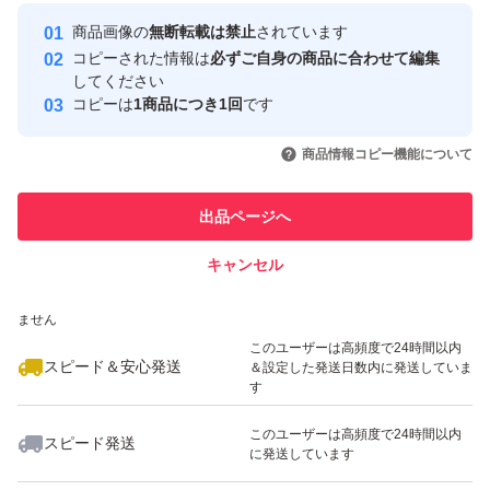
最大10%対象
Yahoo!フリマの基準をクリアした安
安心取引出品者
商品画像の
無断転載は禁止
されています
心・安全なユーザーです
コピーされた情報は
必ずご自身の商品に合わせて編集
取引実績
してください
コピーは
1商品につき1回
です
このユーザーはYahoo!フリマの取
取引実績◯+
いいね！
いいね！
1,300
円
1,000
円
1,300
円
引を完了させた実績があります
商品情報コピー機能について
最大10%対象
このユーザーは他フリマサービス
他フリマ実績◯+
出品ページへ
での取引実績があります
キャンセル
スピード&安心発送
いいね！
いいね！
1,209
※このバッジは実績に基づく表示であり、発送を保証しているものではあり
円
1,200
円
1,350
円
ません
最大10%対象
このユーザーは高頻度で24時間以内
スピード＆安心発送
＆設定した発送日数内に発送していま
す
このユーザーは高頻度で24時間以内
スピード発送
に発送しています
いいね！
いいね！
1,040
円
1,000
円
1,200
円