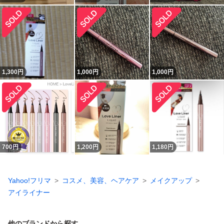
1,300
円
1,000
円
1,000
円
700
円
1,200
円
1,180
円
Yahoo!フリマ
コスメ、美容、ヘアケア
メイクアップ
アイライナー
他のブランドから探す