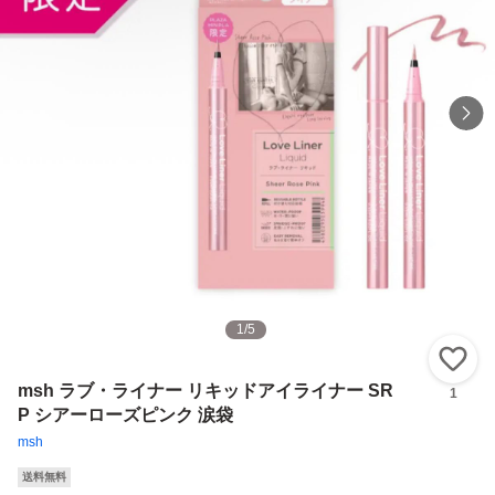
1
/
5
い
msh ラブ・ライナー リキッドアイライナー SR
1
P シアーローズピンク 涙袋
msh
送料無料