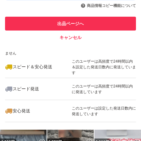
いいね！
いいね！
1,400
円
1,150
円
1,500
円
引を完了させた実績があります
商品情報コピー機能について
このユーザーは他フリマサービス
他フリマ実績◯+
出品ページへ
での取引実績があります
キャンセル
スピード&安心発送
いいね！
いいね！
1,000
※このバッジは実績に基づく表示であり、発送を保証しているものではあり
円
1,200
円
1,200
円
ません
このユーザーは高頻度で24時間以内
スピード＆安心発送
＆設定した発送日数内に発送していま
す
このユーザーは高頻度で24時間以内
スピード発送
に発送しています
いいね！
いいね！
1,150
円
1,000
円
1,000
円
最大10%対象
このユーザーは設定した発送日数内に
安心発送
発送しています