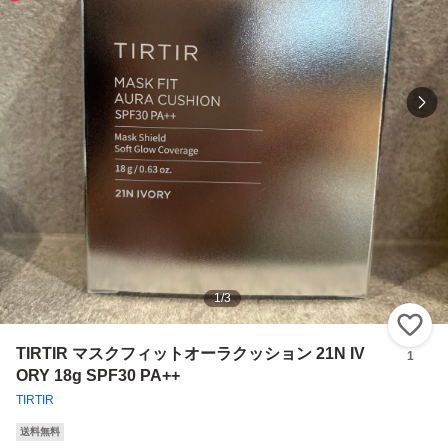
1
/
3
い
TIRTIR マスクフィットオーラクッション 21N IV
1
ORY 18g SPF30 PA++
TIRTIR
送料無料