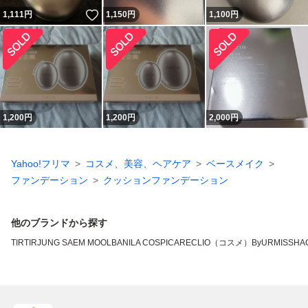
いいね！
1,111
円
1,150
円
1,100
円
1,200
円
1,200
円
2,000
円
Yahoo!フリマ
コスメ、美容、ヘアケア
ベースメイク
ファンデーション
クッションファンデーション
他のブランドから探す
TIRTIR
JUNG SAEM MOOL
BANILA CO
SPICARE
CLIO（コスメ）
ByUR
MISSHA