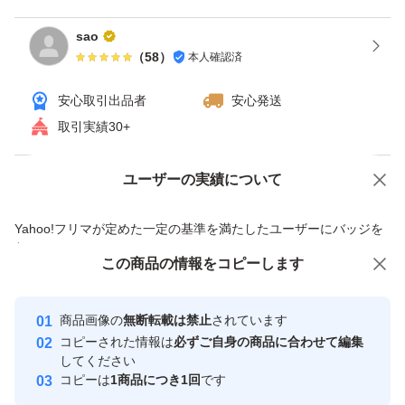
sao
（
58
）
本人確認済
安心取引出品者
安心発送
取引実績30+
ユーザーの実績について
価格の相談
商品への質問
商品への質問からの値下げ交渉、不適切なカテゴリ変更依頼は禁止です
Yahoo!フリマが定めた一定の基準を満たしたユーザーにバッジを
付与しています
この商品をみている人にオススメ
この商品の情報をコピーします
安心取引出品者
最大10%対象
Yahoo!フリマの基準をクリアした安
安心取引出品者
商品画像の
無断転載は禁止
されています
心・安全なユーザーです
コピーされた情報は
必ずご自身の商品に合わせて編集
取引実績
してください
コピーは
1商品につき1回
です
このユーザーはYahoo!フリマの取
取引実績◯+