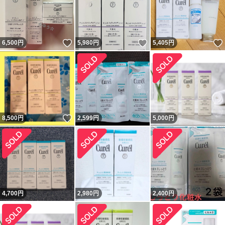
いいね！
いいね！
6,500
円
5,980
円
5,405
円
いいね！
8,500
円
2,599
円
5,000
円
4,700
円
2,980
円
2,400
円