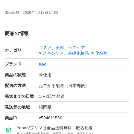
出品日時：
2026年4月18日 17:08
商品の情報
コスメ、美容、ヘアケア
カテゴリ
スキンケア、基礎化粧品
化粧水
ブランド
Kao
商品の状態
未使用
配送の方法
おてがる配送（日本郵便）
発送までの日数
1〜2日で発送
発送元の地域
福岡県
商品ID
z594611536
Yahoo!フリマは全品送料無料・匿名配送
代金は運営が一旦預かり、評価後、出品者に支払われます