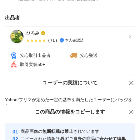
出品者
ひろみ
（
71
）
本人確認済
安心取引出品者
安心発送
取引実績50+
ユーザーの実績について
価格の相談
商品への質問
商品への質問からの値下げ交渉、不適切なカテゴリ変更依頼は禁止です
Yahoo!フリマが定めた一定の基準を満たしたユーザーにバッジを
付与しています
この商品をみている人にオススメ
この商品の情報をコピーします
安心取引出品者
Yahoo!フリマの基準をクリアした安
安心取引出品者
商品画像の
無断転載は禁止
されています
心・安全なユーザーです
コピーされた情報は
必ずご自身の商品に合わせて編集