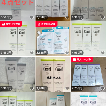
いいね！
いいね！
5,500
円
7,350
円
6,300
円
最大10%対象
最大10%対象
いいね！
いいね！
3,450
円
2,538
円
4,980
円
最大10%対象
いいね！
いいね！
3,900
円
3,480
円
7,750
円