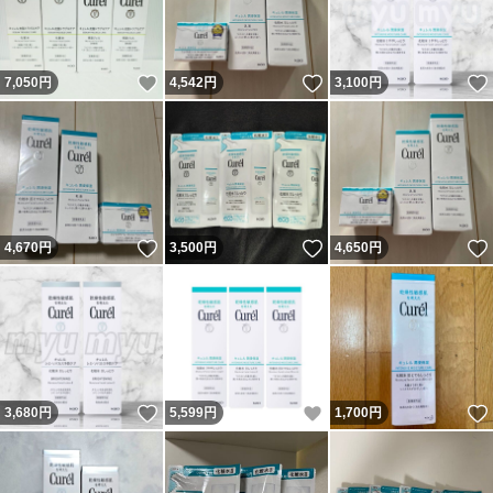
いいね！
いいね！
7,050
円
4,542
円
3,100
円
いいね！
いいね！
4,670
円
3,500
円
4,650
円
いいね！
いいね！
3,680
円
5,599
円
1,700
円