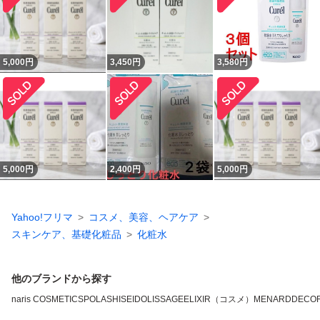
5,000
円
3,450
円
3,580
円
5,000
円
2,400
円
5,000
円
Yahoo!フリマ
コスメ、美容、ヘアケア
スキンケア、基礎化粧品
化粧水
他のブランドから探す
naris COSMETICS
POLA
SHISEIDO
LISSAGE
ELIXIR（コスメ）
MENARD
DECO