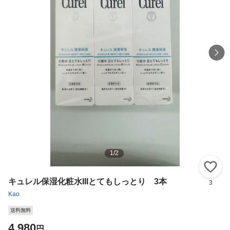
1
/
2
い
キュレル保湿化粧水IIIとてもしっとり 3本
3
Kao
送料無料
4,980
円