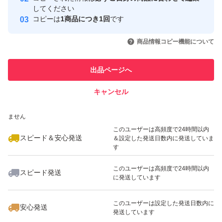
取引実績
してください
コピーは
1商品につき1回
です
このユーザーはYahoo!フリマの取
取引実績◯+
いいね！
いいね！
5,980
円
6,300
円
3,100
円
引を完了させた実績があります
商品情報コピー機能について
最大10%対象
このユーザーは他フリマサービス
他フリマ実績◯+
出品ページへ
での取引実績があります
キャンセル
スピード&安心発送
いいね！
いいね！
3,200
※このバッジは実績に基づく表示であり、発送を保証しているものではあり
円
5,980
円
3,680
円
ません
このユーザーは高頻度で24時間以内
スピード＆安心発送
＆設定した発送日数内に発送していま
す
このユーザーは高頻度で24時間以内
スピード発送
に発送しています
いいね！
いいね！
4,500
円
7,500
円
4,500
円
このユーザーは設定した発送日数内に
安心発送
発送しています