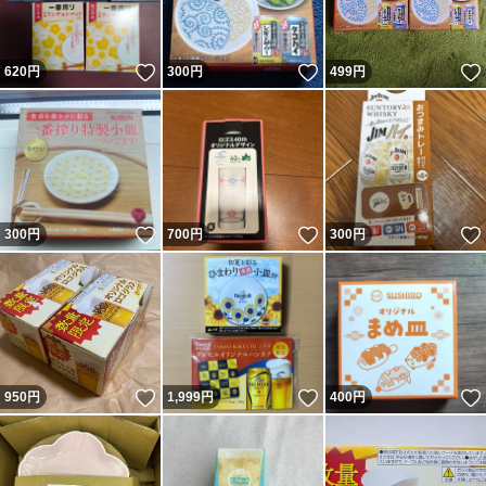
いいね！
いいね！
620
円
300
円
499
円
いいね！
いいね！
300
円
700
円
300
円
いいね！
いいね！
950
円
1,999
円
400
円