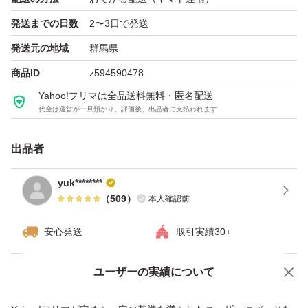
発送までの日数
2〜3日で発送
発送元の地域
群馬県
商品ID
z594590478
Yahoo!フリマは全品送料無料・匿名配送
代金は運営が一旦預かり、評価後、出品者に支払われます
出品者
yuk********
（
509
）
本人確認前
安心発送
取引実績30+
ユーザーの実績について
価格の相談
商品への質問
商品への質問からの値下げ交渉、不適切なカテゴリ変更依頼は禁止です