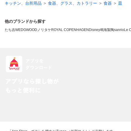
キッチン、台所用品
食器、グラス、カトラリー
食器
皿
他のブランドから探す
たち吉
WEDGWOOD
ノリタケ
ROYAL COPENHAGEN
Disney
鳴海製陶
sanrio
Le C