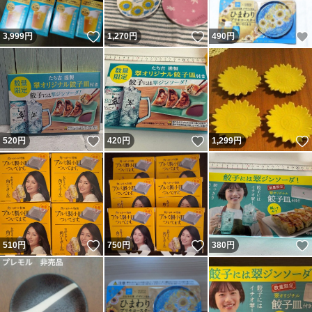
いいね！
いいね！
3,999
円
1,270
円
490
円
いいね！
いいね！
520
円
420
円
1,299
円
いいね！
いいね！
510
円
750
円
380
円