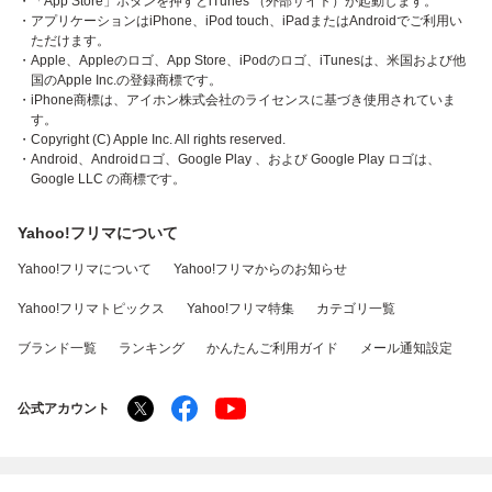
・「App Store」ボタンを押すとiTunes （外部サイト）が起動します。
・アプリケーションはiPhone、iPod touch、iPadまたはAndroidでご利用い
ただけます。
・Apple、Appleのロゴ、App Store、iPodのロゴ、iTunesは、米国および他
国のApple Inc.の登録商標です。
・iPhone商標は、アイホン株式会社のライセンスに基づき使用されていま
す。
・Copyright (C) Apple Inc. All rights reserved.
・Android、Androidロゴ、Google Play 、および Google Play ロゴは、
Google LLC の商標です。
Yahoo!フリマについて
Yahoo!フリマについて
Yahoo!フリマからのお知らせ
Yahoo!フリマトピックス
Yahoo!フリマ特集
カテゴリ一覧
ブランド一覧
ランキング
かんたんご利用ガイド
メール通知設定
公式アカウント