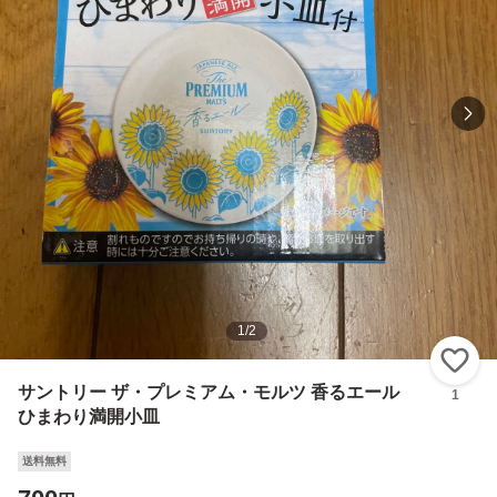
1
/
2
い
サントリー ザ・プレミアム・モルツ 香るエール
1
ひまわり満開小皿
送料無料