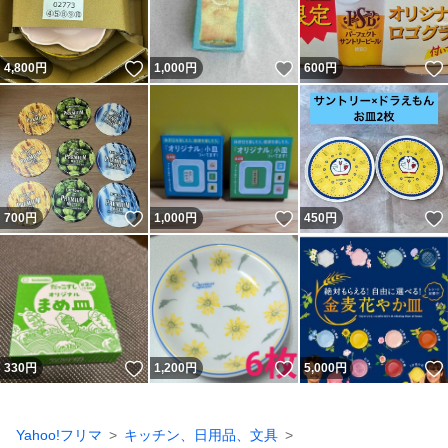
いいね！
いいね！
4,800
円
1,000
円
600
円
いいね！
いいね！
700
円
1,000
円
450
円
いいね！
いいね！
330
円
1,200
円
5,000
円
Yahoo!フリマ
キッチン、日用品、文具