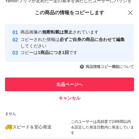
Yahoo!フリマが定めた一定の基準を満たしたユーザーにバッジを
付与しています
この商品をみている人にオススメ
この商品の情報をコピーします
安心取引出品者
Yahoo!フリマの基準をクリアした安
安心取引出品者
商品画像の
無断転載は禁止
されています
心・安全なユーザーです
コピーされた情報は
必ずご自身の商品に合わせて編集
取引実績
してください
コピーは
1商品につき1回
です
このユーザーはYahoo!フリマの取
取引実績◯+
いいね！
いいね！
300
円
498
円
600
円
引を完了させた実績があります
商品情報コピー機能について
このユーザーは他フリマサービス
他フリマ実績◯+
出品ページへ
での取引実績があります
キャンセル
スピード&安心発送
いいね！
いいね！
320
※このバッジは実績に基づく表示であり、発送を保証しているものではあり
円
300
円
300
円
ません
このユーザーは高頻度で24時間以内
スピード＆安心発送
＆設定した発送日数内に発送していま
す