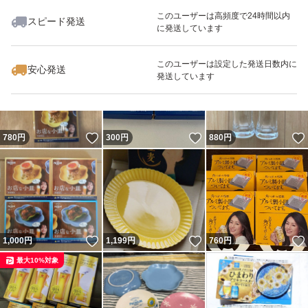
このユーザーは高頻度で24時間以内
スピード発送
に発送しています
いいね！
いいね！
300
円
1,000
円
1,580
円
最大10%対象
このユーザーは設定した発送日数内に
安心発送
発送しています
いいね！
いいね！
780
円
300
円
880
円
いいね！
いいね！
1,000
円
1,199
円
760
円
最大10%対象