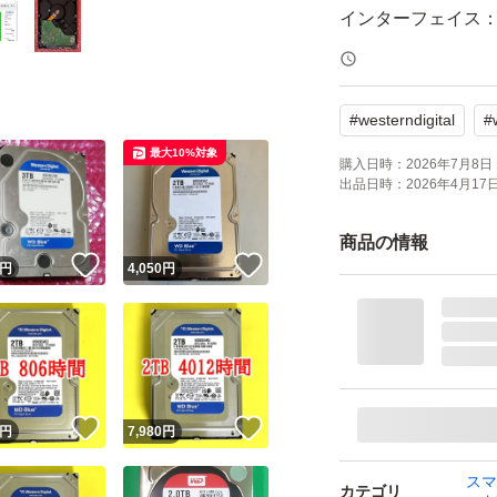
インターフェイス：Ser
HDDフォームファク
#
westerndigital
#
・電源投入回数:17
最大10%対象
・累計使用時間:37
購入日時：
2026年7月8日 
出品日時：
2026年4月17日 
・製造年月日:202５.
ご覧のソフトにて
商品の情報
！
いいね！
いいね！
発送については緩衝
円
4,050
円
にて発送します。
初期不良については
方で異常を確認し
願いします。
！
いいね！
いいね！
円
7,980
円
スマ
カテゴリ