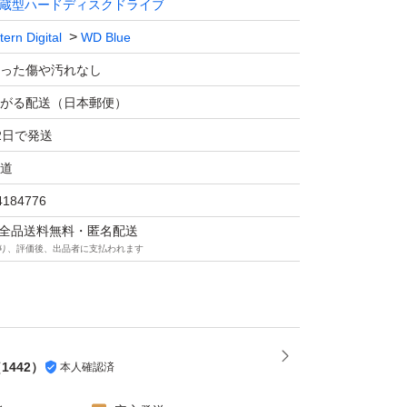
蔵型ハードディスクドライブ
ern Digital
WD Blue
った傷や汚れなし
がる配送（日本郵便）
2日で発送
道
4184776
マは全品送料無料・匿名配送
り、評価後、出品者に支払われます
（
1442
）
本人確認済