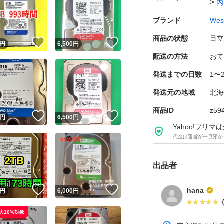
内
ブランド
West
商品の状態
目立
！
いいね！
いいね！
円
6,500
円
配送の方法
おて
発送までの日数
1〜
発送元の地域
北海
商品ID
z59
！
いいね！
いいね！
円
6,500
円
Yahoo!フリ
代金は運営が一旦預か
出品者
！
いいね！
いいね！
hana
円
6,000
円
大10%対象