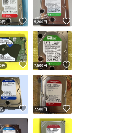
商品情報コピー機
リマ実績◯+
このユーザーは他フリマサービスでの取引実績があります
！
いいね！
いいね！
0
円
5,200
円
出品ページへ
&安心発送
キャンセル
ジは実績に基づく表示であり、発送を保証しているものではありません
このユーザーは高頻度で24時間以内＆設定した発送日数内に
ード＆安心発送
ます
！
いいね！
いいね！
0
円
7,500
円
ード発送
このユーザーは高頻度で24時間以内に発送しています
発送
このユーザーは設定した発送日数内に発送しています
！
いいね！
いいね！
円
7,500
円