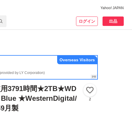
Yahoo! JAPAN
ログイン
出品
Overseas Visitors
(provided by LY Corporation)
3791時間★2TB★WD
いいね！
Blue ★WesternDigital/
2
年9月製