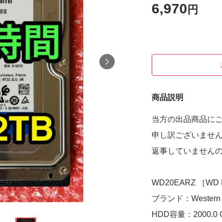
6,970
円
商品説明
当方の出品商品に
申し訳ございませ
返事していません
WD20EARZ ［WD B
ブランド：Western Di
HDD容量：2000.0 