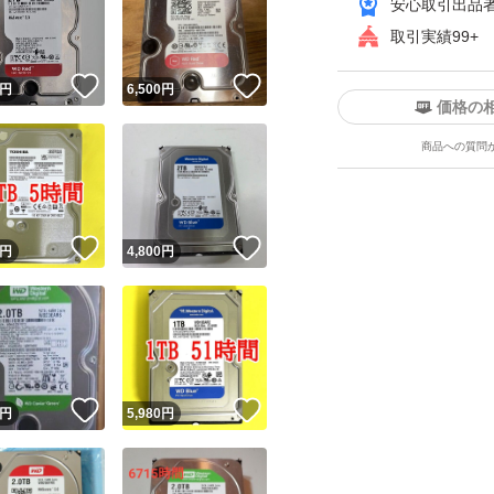
安心取引出品
取引実績99+
！
いいね！
いいね！
円
6,500
円
価格の
商品への質問
ユーザーの実績について
！
いいね！
いいね！
円
4,800
円
o!フリマが定めた一定の基準を満たしたユーザーにバッジを付与しています
出品者
この商品の情報をコピーします
取引出品者
Yahoo!フリマの基準をクリアした安心・安全なユーザーです
！
いいね！
いいね！
商品画像の
無断転載は禁止
されています
円
5,980
円
コピーされた情報は
必ずご自身の商品に合わせて編集
してください
コピーは
1商品につき1回
です
実績◯+
このユーザーはYahoo!フリマの取引を完了させた実績があり