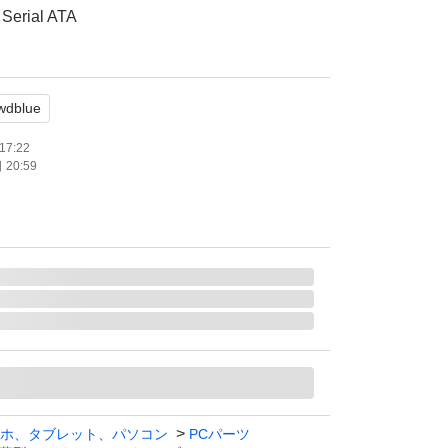
ial ATA
ター：3.5インチ
wdblue
回
91時間
17:22
20:59
9.3
異常値等ない事を確認しております。
材でしっかり包んでゆうパケット(日本郵便)
発送後、7日以内であれば返品可能です。当
てからの返金になります事ご了承の上ご購入お
ホ、タブレット、パソコン
PCパーツ