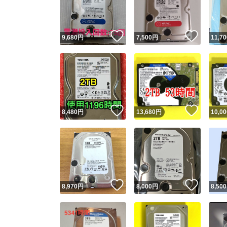
他フ
いいね！
いいね
9,680
円
7,500
円
11,70
スピード
※このバッ
スピ
いいね！
いいね
8,480
円
13,680
円
10,00
スピ
安心
いいね！
いいね
8,970
円
8,000
円
8,500