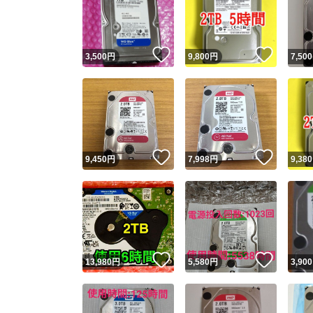
いいね！
いいね
3,500
円
9,800
円
7,500
いいね！
いいね
9,450
円
7,998
円
9,380
Yaho
安心取引
安心
いいね！
いいね
13,980
円
5,580
円
3,900
取引実績
取引