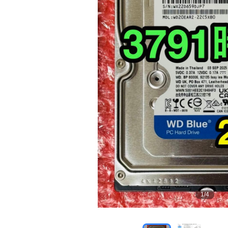
1
/
4