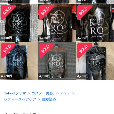
4,750
円
4,780
円
4,780
円
4,720
円
4,690
円
4,750
円
Yahoo!フリマ
コスメ、美容、ヘアケア
レディースヘアケア
白髪染め