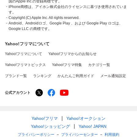
国のApple Inc.の登録商標です。
・iPhone商標は、アイホン株式会社のライセンスに基づき使用されていま
す。
・Copyright (C) Apple Inc. All rights reserved.
・Android、Androidロゴ、Google Play 、および Google Play ロゴは、
Google LLC の商標です。
Yahoo!フリマについて
Yahoo!フリマについて
Yahoo!フリマからのお知らせ
Yahoo!フリマトピックス
Yahoo!フリマ特集
カテゴリ一覧
ブランド一覧
ランキング
かんたんご利用ガイド
メール通知設定
公式アカウント
Yahoo!フリマ
Yahoo!オークション
Yahoo!ショッピング
Yahoo! JAPAN
プライバシーポリシー
プライバシーセンター
利用規約