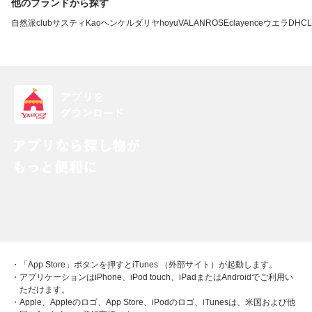
他のブランドから探す
自然派clubサスティ
Kao
ヘンケル
ダリヤ
hoyu
VALANROSE
clayence
ウエラ
DHC
L
・「App Store」ボタンを押すとiTunes （外部サイト）が起動します。
・アプリケーションはiPhone、iPod touch、iPadまたはAndroidでご利用い
ただけます。
・Apple、Appleのロゴ、App Store、iPodのロゴ、iTunesは、米国および他