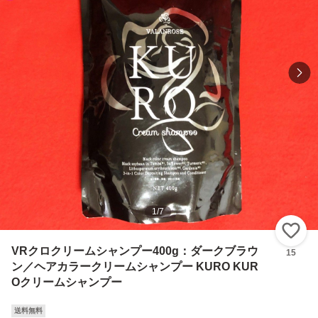
1
/
7
い
VRクロクリームシャンプー400g：ダークブラウ
15
ン／ヘアカラークリームシャンプー KURO KUR
Oクリームシャンプー
送料無料