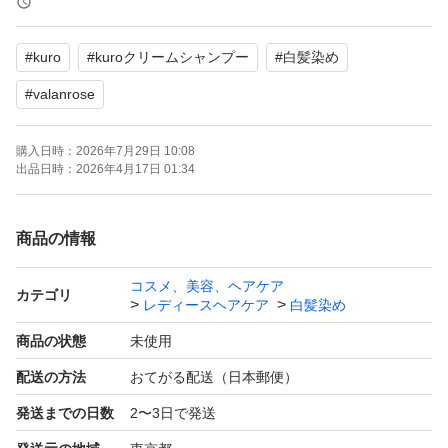
・説明文引用：ヘアカラークリームシャンプー。日本製
#
kuro
#
kuroクリームシャンプー
#
白髪染め
(MADE IN JAPAN)。株式会社B.VALANCE。株式会社ヌー
ベルビバ。
#
valanrose
#新品 #しんぴん #未使用 #みしよう #VRクロクリームシ
購入日時：
2026年7月29日 10:08
ャンプーダークブラウン #VR #クロクリームシャンプー
出品日時：
2026年4月17日 01:34
ダークブラウンF #クロクリーム #クロ #クロクリームシ
ャンプー #VRクロクリームシャンプー #クリームシャン
商品の情報
プー #VRクリームシャンプー #バランローズ #ヴァランロ
ーズ #ばらんろーず #ヴぁらんろーず #VALANROSE #KU
コスメ、美容、ヘアケア
カテゴリ
レディースヘアケア
白髪染め
RO #Cream #shampoo #Creamshampoo #DARKBROWN
商品の状態
未使用
#DARK #hair #color #haircolorshampoo #colorshampoo #
配送の方法
おてがる配送（日本郵便）
haircolor #ヘアカラークリームシャンプー #ヘアカラー #
ヘアカラー #しゃんぷー #シャンプー #カラーリング #ヘ
発送までの日数
2〜3日で発送
アカラー #ヘアカラーリング #髪染め #カラートリートメ