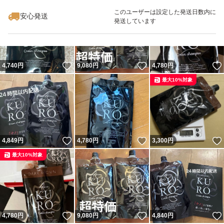
最大10%対象
このユーザーは設定した発送日数内に
安心発送
発送しています
いいね！
いいね！
4,740
円
9,080
円
4,780
円
最大10%対象
いいね！
いいね！
4,849
円
4,780
円
3,300
円
最大10%対象
いいね！
いいね！
4,780
円
9,080
円
4,840
円