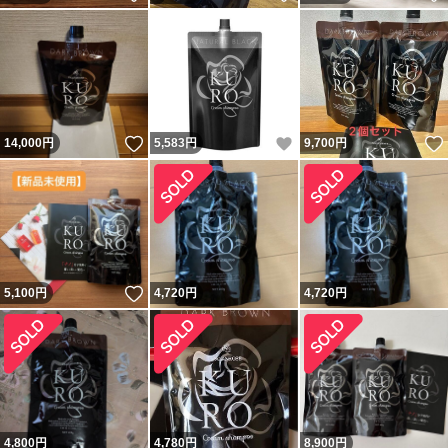
いいね！
いいね！
14,000
円
5,583
円
9,700
円
いいね！
5,100
円
4,720
円
4,720
円
4,800
円
4,780
円
8,900
円