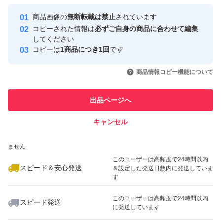
最大10%対象
最大10%対象
最大10%対象
Yahoo!フリマの基準をクリアした安
安心取引出品者
商品画像の
無断転載は禁止
されています
心・安全なユーザーです
コピーされた情報は
必ずご自身の商品に合わせて編集
取引実績
してください
コピーは
1商品につき1回
です
このユーザーはYahoo!フリマの取
取引実績◯+
いいね！
いいね！
4,780
円
4,720
円
4,850
円
引を完了させた実績があります
商品情報コピー機能について
最大10%対象
最大10%対象
このユーザーは他フリマサービス
他フリマ実績◯+
出品ページへ
での取引実績があります
キャンセル
スピード&安心発送
いいね！
いいね！
9,200
※このバッジは実績に基づく表示であり、発送を保証しているものではあり
円
4,399
円
4,780
円
ません
最大10%対象
このユーザーは高頻度で24時間以内
スピード＆安心発送
＆設定した発送日数内に発送していま
す
このユーザーは高頻度で24時間以内
スピード発送
に発送しています
いいね！
いいね！
4,780
円
4,740
円
4,770
円