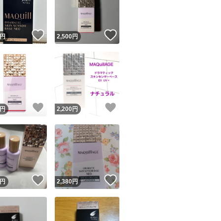
商品情報コピー機
リマ実績◯+
このユーザーは他フリマサービスでの取引実績があります
！
いいね！
いいね！
円
2,500
円
出品ページへ
&安心発送
キャンセル
ジは実績に基づく表示であり、発送を保証しているものではありません
このユーザーは高頻度で24時間以内＆設定した発送日数内に
ード＆安心発送
ます
！
いいね！
いいね！
円
2,200
円
ード発送
このユーザーは高頻度で24時間以内に発送しています
発送
このユーザーは設定した発送日数内に発送しています
！
いいね！
いいね！
円
2,380
円