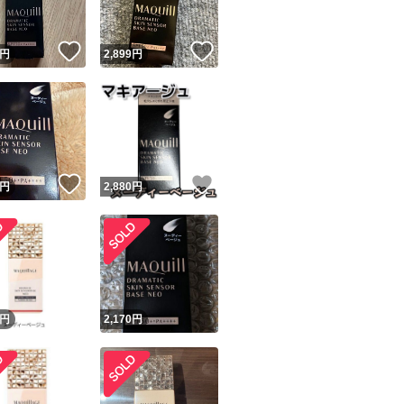
！
いいね！
いいね！
円
2,899
円
！
いいね！
いいね！
円
2,880
円
円
2,170
円