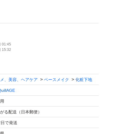
写真3枚目の６桁の番号が異なる場合がござ
01:45
15:32
メ、美容、ヘアケア
ベースメイク
化粧下地
uillAGE
用
がる配送（日本郵便）
2日で発送
県