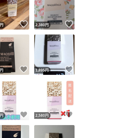
！
いいね！
いいね！
円
2,380
円
ユーザーの実績について
！
いいね！
いいね！
円
1,895
円
o!フリマが定めた一定の基準を満たしたユーザーにバッジを付与しています
出品者
この商品の情報をコピーします
取引出品者
Yahoo!フリマの基準をクリアした安心・安全なユーザーです
！
いいね！
いいね！
商品画像の
無断転載は禁止
されています
円
2,580
円
コピーされた情報は
必ずご自身の商品に合わせて編集
してください
コピーは
1商品につき1回
です
実績◯+
このユーザーはYahoo!フリマの取引を完了させた実績があり