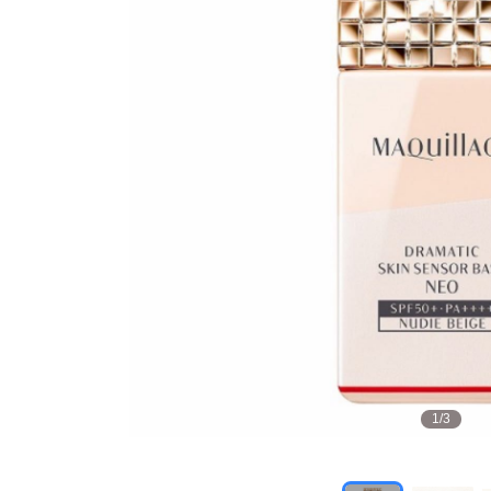
1
/
3