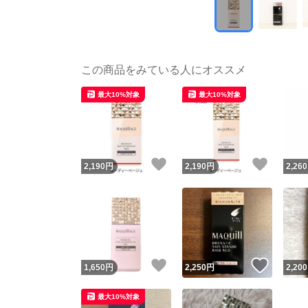
この商品をみている人にオススメ
最大10%対象
最大10%対象
いいね！
いいね
2,190
円
2,190
円
2,260
いいね！
いいね
1,650
円
2,250
円
2,200
最大10%対象