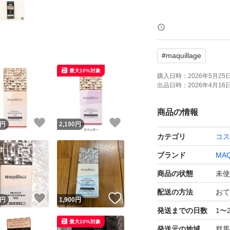
＊在庫状況によって
います。
#
maquillage
最大10%対象
購入日時：
2026年5月25日 
出品日時：
2026年4月16日 
商品の情報
！
いいね！
いいね！
円
2,190
円
カテゴリ
コス
ブランド
MAQ
商品の状態
未使
配送の方法
おて
！
いいね！
いいね！
円
1,900
円
発送までの日数
1〜
最大10%対象
発送元の地域
群馬