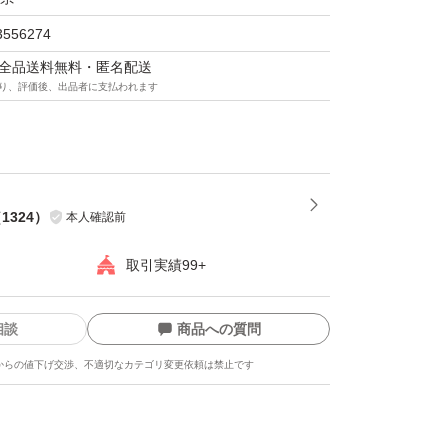
3556274
マは全品送料無料・匿名配送
り、評価後、出品者に支払われます
（
1324
）
本人確認前
取引実績99+
相談
商品への質問
からの値下げ交渉、不適切なカテゴリ変更依頼は禁止です