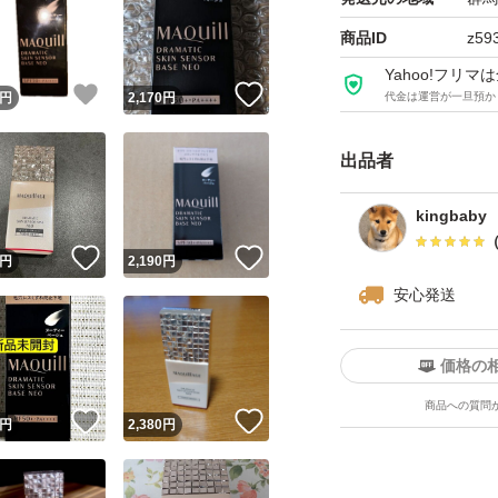
商品ID
z59
Yahoo!フリ
！
いいね！
いいね！
円
2,170
円
代金は運営が一旦預か
出品者
kingbaby
！
いいね！
いいね！
円
2,190
円
安心発送
価格の
商品への質問
！
いいね！
いいね！
円
2,380
円