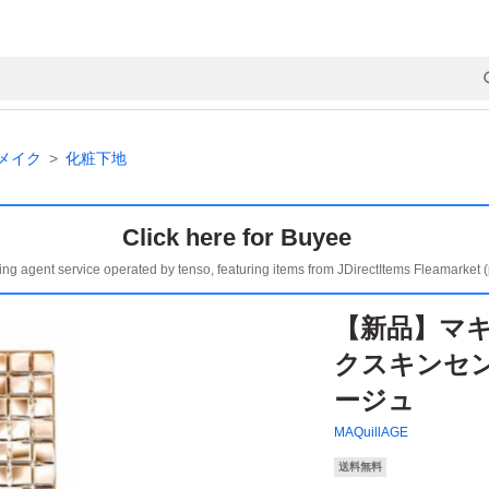
メイク
化粧下地
Click here for Buyee
ing agent service operated by tenso, featuring items from JDirectItems Fleamarket 
【新品】マキ
クスキンセ
ージュ
MAQuillAGE
送料無料