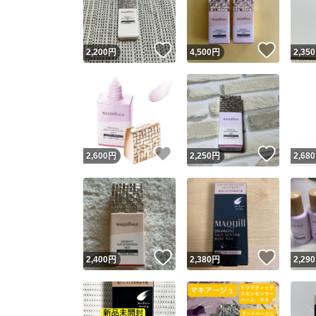
他フ
いいね！
いいね
2,200
円
4,500
円
2,350
スピード
※このバッ
スピ
いいね！
いいね
2,600
円
2,250
円
2,680
スピ
安心
いいね！
いいね
2,400
円
2,380
円
2,290