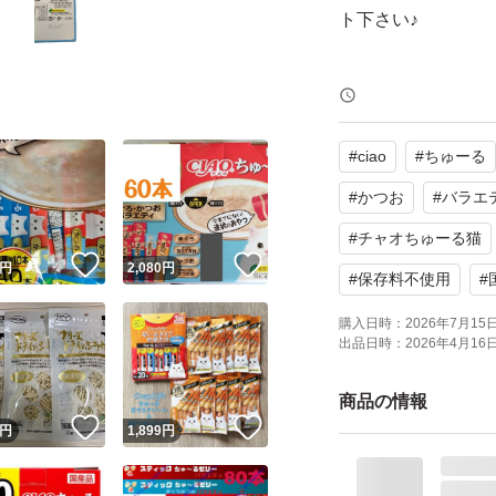
ト下さい♪
【商品】
CIAO ちゅ〜る ま
#
ciao
#
ちゅーる
まぐろ10本
まぐろ海鮮ミックス
#
かつお
#
バラエ
かつお10本
#
チャオちゅーる猫
！
いいね！
いいね！
宗田かつお&かつお
円
2,080
円
#
保存料不使用
#
購入日時：
2026年7月15日 
【特徴】
出品日時：
2026年4月16日 
まぐろ、かつお、ま
商品の情報
が楽しめるバラエ
！
いいね！
いいね！
円
1,899
円
の内容物の臭いを
で、猫ちゃんが喜