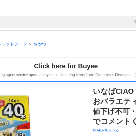
キャットフード
おやつ
Click here for Buyee
ing agent service operated by tenso, featuring items from JDirectItems Fleamarket 
いなばCIA
おバラエティ 
値下げ不可
でコメント
INABA ちゅ〜る