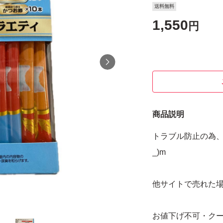
送料無料
1,550
円
商品説明
トラブル防止の為、
_)m
他サイトで売れた
お値下げ不可・ク