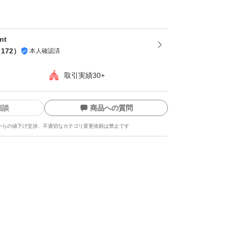
よく確認して頂きご納得の上での購入をお願い
nt
購入前に納得いくまでコメントください。
（
172
）
本人確認済
、質問無しで購入され「思っていたものと違っ
下げるのは絶対にお控え下さい。
取引実績30+
引をしたいと思っておりますので、上記ご了承
相談
商品への質問
購入をお願いいたします。
からの値下げ交渉、不適切なカテゴリ変更依頼は禁止です
します。よろしくお願いします(*^^*)
たします。
ます