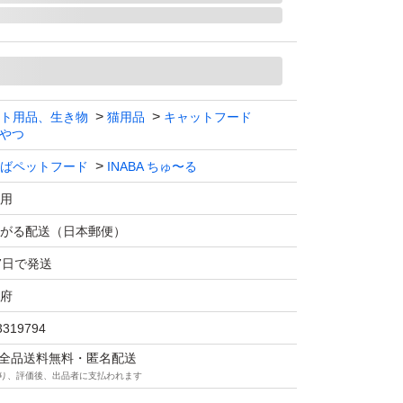
ト用品、生き物
猫用品
キャットフード
ら出して中身のみをリサイクル素材にて簡易包
やつ
（1本1本にそれぞれ賞味期限の記載あり）
ばペットフード
INABA ちゅ〜る
璧を求める方、他人に対する評価が厳しい方は
用
がる配送（日本郵便）
で注意はしておりますが、毛が混入する可能性
7日で発送
にされる方はご遠慮下さい。
府
いきなり悪い評価をつけてくる方は購入しない
3319794
ロックしますので再度の購入は出来ません。
マは全品送料無料・匿名配送
、受取評価をしないまま放置する方も再度のお
り、評価後、出品者に支払われます
。