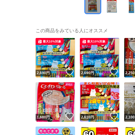
この商品をみている人にオススメ
最大10%対象
最大10%対象
いいね！
いいね
2,690
円
2,690
円
2,250
いいね！
いいね
1,680
円
2,610
円
2,100