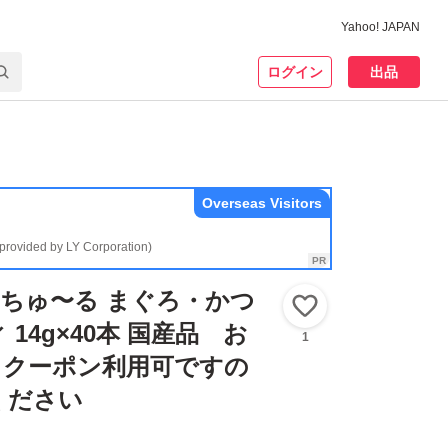
Yahoo! JAPAN
ログイン
出品
Overseas Visitors
(provided by LY Corporation)
O ちゅ〜る まぐろ・かつ
いいね！
14g×40本 国産品 お
1
・クーポン利用可ですの
ください