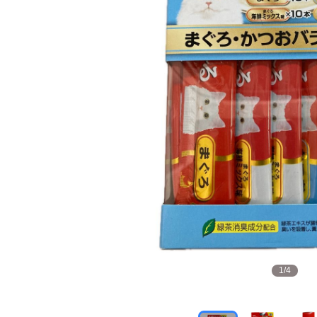
1
/
4