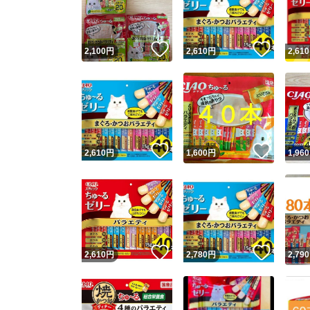
他フ
いいね！
いいね
2,100
円
2,610
円
2,610
スピード
※このバッ
スピ
いいね！
いいね
2,610
円
1,600
円
1,960
スピ
安心
いいね！
いいね
2,610
円
2,780
円
2,790