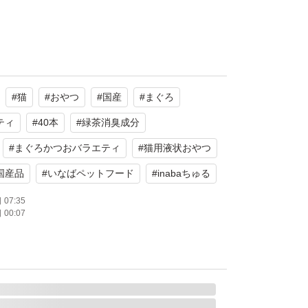
ぐろ・かつおバラエティ 14g×40本です。
#
猫
#
おやつ
#
国産
#
まぐろ
味10本
ティ
#
40本
#
緑茶消臭成分
#
まぐろかつおバラエティ
#
猫用液状おやつ
節10本
国産品
#
いなばペットフード
#
inabaちゅる
07:35
00:07
ぐろ海鮮ミックス味、かつお節の4種類の味
ティパックです。緑茶消臭成分配合で、腸管内
吸着し、糞・尿臭を和らげます。液状のおやつ
ぶ国産品です。