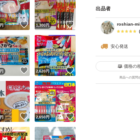
出品者
※説明文・写真を
！
いいね！
いいね！
roshian-mi
します。不明点は
円
1,300
円
即購入もOKですが
ていた」と評価を
安心発送
ユーザーの実績について
気持ちの良いお取
価格の
！
いいね！
いいね！
円
2,620
円
下さる方のみ、ご
商品への質問
o!フリマが定めた一定の基準を満たしたユーザーにバッジを付与しています
誠意を持って対応いた
出品者
この商品の情報をコピーします
取引出品者
よろしくお願いい
Yahoo!フリマの基準をクリアした安心・安全なユーザーです
！
いいね！
いいね！
商品画像の
無断転載は禁止
されています
円
2,650
円
コピーされた情報は
必ずご自身の商品に合わせて編集
してください
コピーは
1商品につき1回
です
実績◯+
このユーザーはYahoo!フリマの取引を完了させた実績があり