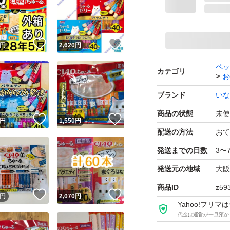
猫用液状おやつ
国産品
保存料不使用
！
いいね！
いいね！
円
2,620
円
ペッ
カテゴリ
※発送は、お箱か
お
装で発送いたします
ブランド
いな
※神経質な方や完
商品の状態
未使
！
いいね！
いいね！
円
1,550
円
ご遠慮願います。
配送の方法
おて
※子猫が居ますの
発送までの日数
3〜
もありますので気
発送元の地域
大阪
※ご連絡等なく、
商品ID
z59
で下さい。以後ブ
！
いいね！
いいね！
円
2,070
円
Yahoo!フリ
※終始無言の方や
代金は運営が一旦預か
取引は致しません