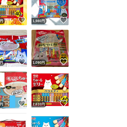
商品情報コピー機
リマ実績◯+
このユーザーは他フリマサービスでの取引実績があります
！
いいね！
いいね！
円
1,980
円
出品ページへ
&安心発送
キャンセル
ジは実績に基づく表示であり、発送を保証しているものではありません
このユーザーは高頻度で24時間以内＆設定した発送日数内に
ード＆安心発送
ます
！
いいね！
いいね！
円
1,090
円
ード発送
このユーザーは高頻度で24時間以内に発送しています
発送
このユーザーは設定した発送日数内に発送しています
！
いいね！
いいね！
円
2,610
円