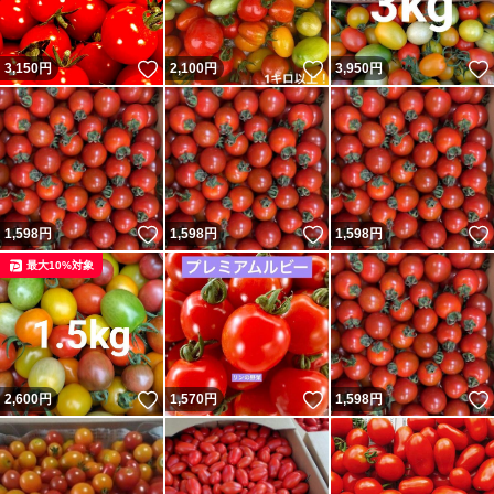
いいね！
いいね！
3,150
円
2,100
円
3,950
円
いいね！
いいね！
1,598
円
1,598
円
1,598
円
最大10%対象
いいね！
いいね！
2,600
円
1,570
円
1,598
円