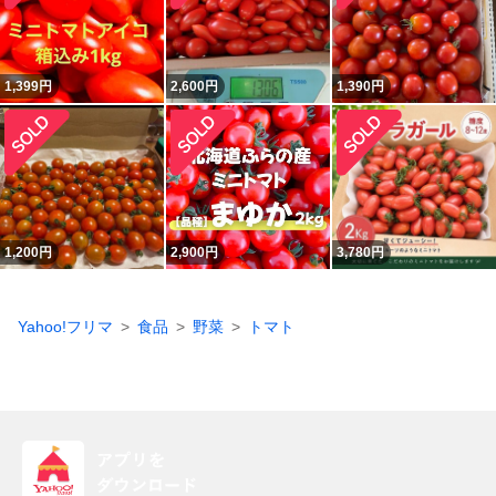
1,399
円
2,600
円
1,390
円
1,200
円
2,900
円
3,780
円
Yahoo!フリマ
食品
野菜
トマト