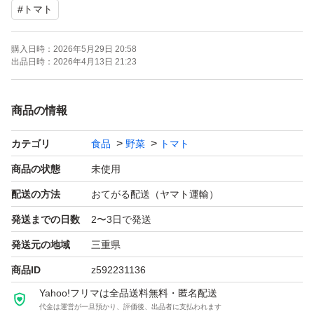
#
トマト
［発送について］
収穫した当日に宅急便にて常温発送します。
購入日時：
2026年5月29日 20:58
丁寧に梱包しますが、配送途中に中のトマトが多少動く可
出品日時：
2026年4月13日 21:23
能性がございます。
配送中の破損(痛みや潰れ)を考慮して多少多めに入れ、梱
商品の情報
包します。
カテゴリ
食品
野菜
トマト
お受け取り時のトマトの痛み・潰れ・軟化などのダメージ
をご理解の上でご購入下さい。
商品の状態
未使用
配送の方法
おてがる配送（ヤマト運輸）
[受け取り方法について]
発送までの日数
2〜3日で発送
生ものですので、置き配ではなく対面での受け取りをお願
発送元の地域
三重県
いします。
商品ID
z592231136
受け取り方法は送る側から指定は出来ません。お手数です
Yahoo!フリマは全品送料無料・匿名配送
が、ご購入者様側で対面受け取りを設定していただきます
代金は運営が一旦預かり、評価後、出品者に支払われます