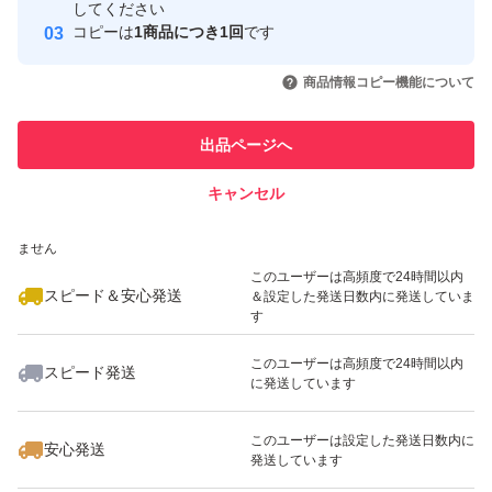
取引実績
してください
コピーは
1商品につき1回
です
このユーザーはYahoo!フリマの取
取引実績◯+
いいね！
いいね！
1,490
円
3,150
円
2,490
円
引を完了させた実績があります
商品情報コピー機能について
最大10%対象
最大10%対象
このユーザーは他フリマサービス
他フリマ実績◯+
出品ページへ
での取引実績があります
キャンセル
スピード&安心発送
いいね！
いいね！
3,450
※このバッジは実績に基づく表示であり、発送を保証しているものではあり
円
3,950
円
3,000
円
ません
最大10%対象
このユーザーは高頻度で24時間以内
スピード＆安心発送
＆設定した発送日数内に発送していま
す
このユーザーは高頻度で24時間以内
スピード発送
に発送しています
いいね！
いいね！
2,500
円
1,380
円
1,490
円
最大10%対象
このユーザーは設定した発送日数内に
安心発送
発送しています