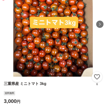
1
/
2
い
三重県産 ミニトマト 3kg
6
送料無料
3,000
円