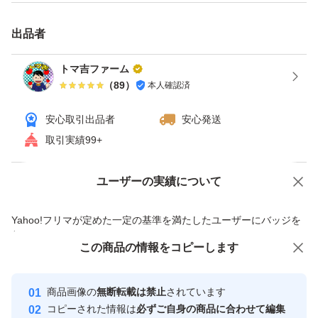
ようお願いします。
出品者
なお、置き配で受け取られた場合のトラブルに関しまして
は対応しかねます。
トマ吉ファーム
（
89
）
本人確認済
［配送中のトラブルについて］
安心取引出品者
安心発送
到着後、箱の破損やトマトに沢山の痛みや潰れがあった場
取引実績99+
合は補償の対象となりますので、評価前にご連絡下さい。
ユーザーの実績について
価格の相談
商品への質問
商品への質問からの値下げ交渉、不適切なカテゴリ変更依頼は禁止です
Yahoo!フリマが定めた一定の基準を満たしたユーザーにバッジを
付与しています
この商品をみている人にオススメ
この商品の情報をコピーします
安心取引出品者
最大10%対象
最大10%対象
最大10%対象
Yahoo!フリマの基準をクリアした安
安心取引出品者
商品画像の
無断転載は禁止
されています
心・安全なユーザーです
コピーされた情報は
必ずご自身の商品に合わせて編集