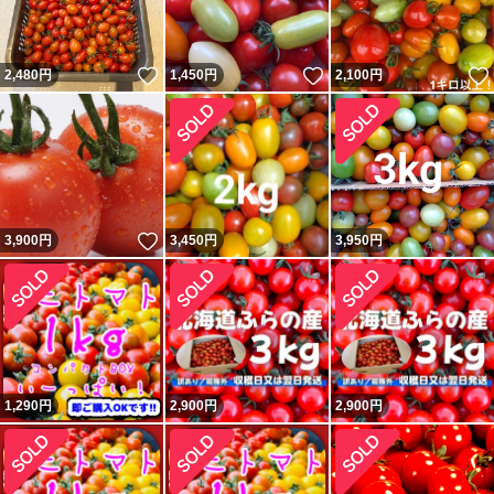
いいね！
いいね！
2,480
円
1,450
円
2,100
円
いいね！
3,900
円
3,450
円
3,950
円
1,290
円
2,900
円
2,900
円