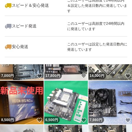
このユーザーは高頻度で24時間以内
スピード＆安心発送
＆設定した発送日数内に発送していま
す
このユーザーは高頻度で24時間以内
スピード発送
に発送しています
いいね！
いいね！
10,000
円
4,100
円
7,500
円
このユーザーは設定した発送日数内に
安心発送
発送しています
いいね！
いいね！
7,000
円
17,800
円
14,000
円
いいね！
いいね！
8,500
円
6,500
円
7,980
円