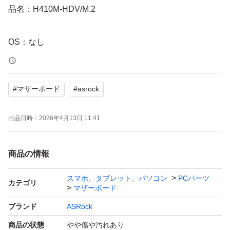
品名：H410M-HDV/M.2
OS：なし
CPU ：Intel Celeron g5905
#
マザーボード
#
asrock
第10世代CPU
出品日時：
2026年4月13日 11:41
メモリ：なし
※写真にはメモリ写っていますが、出品物には含まれませ
商品の情報
ん。
スマホ、タブレット、パソコン
PCパーツ
カテゴリ
マザーボード
ストレージ：なし
※写真にはM2.SSD写っていますが、出品物には含まれま
ブランド
ASRock
せん。
商品の状態
やや傷や汚れあり