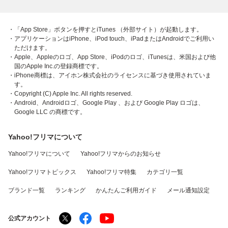
・「App Store」ボタンを押すとiTunes （外部サイト）が起動します。
・アプリケーションはiPhone、iPod touch、iPadまたはAndroidでご利用い
ただけます。
・Apple、Appleのロゴ、App Store、iPodのロゴ、iTunesは、米国および他
国のApple Inc.の登録商標です。
・iPhone商標は、アイホン株式会社のライセンスに基づき使用されていま
す。
・Copyright (C) Apple Inc. All rights reserved.
・Android、Androidロゴ、Google Play 、および Google Play ロゴは、
Google LLC の商標です。
Yahoo!フリマについて
Yahoo!フリマについて
Yahoo!フリマからのお知らせ
Yahoo!フリマトピックス
Yahoo!フリマ特集
カテゴリ一覧
ブランド一覧
ランキング
かんたんご利用ガイド
メール通知設定
公式アカウント