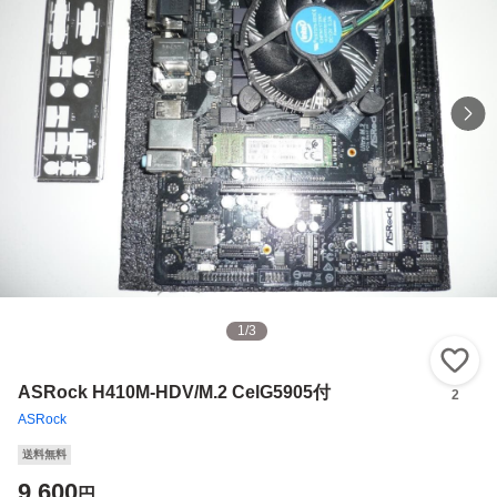
1
/
3
い
ASRock H410M-HDV/M.2 CelG5905付
2
ASRock
送料無料
9,600
円