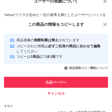
ユーザーの実績について
価格の相談
商品への質問
あるとは思いますがよろしくお願いいたします。到着後の
商品への質問からの値下げ交渉、不適切なカテゴリ変更依頼は禁止です
不都合等による保証はございませんので、ご了承の上よろ
Yahoo!フリマが定めた一定の基準を満たしたユーザーにバッジを
付与しています
しくお願いします。完璧を求める方は、ご購入はご遠慮く
この商品をみている人にオススメ
この商品の情報をコピーします
安心取引出品者
ださい。ご理解の上、ご購入をお願いします
最大10%対象
最大10%対象
Yahoo!フリマの基準をクリアした安
安心取引出品者
商品画像の
無断転載は禁止
されています
心・安全なユーザーです
※中古品ですので、表面及び裏蓋にスレ及び擦傷・シール
コピーされた情報は
必ずご自身の商品に合わせて編集
取引実績
してください
痕等あります。
コピーは
1商品につき1回
です
※内部清掃はしていません。
このユーザーはYahoo!フリマの取
取引実績◯+
いいね！
いいね！
6,000
円
8,200
円
3,980
円
引を完了させた実績があります
※中古品のためファンの音が気になる場合があります。
商品情報コピー機能について
※CMOS電池等消耗品は、購入者様ご自身で管理等お願い
このユーザーは他フリマサービス
他フリマ実績◯+
出品ページへ
での取引実績があります
いたします。
キャンセル
スピード&安心発送
いいね！
いいね！
7,200
※このバッジは実績に基づく表示であり、発送を保証しているものではあり
円
4,500
円
5,300
円
ません