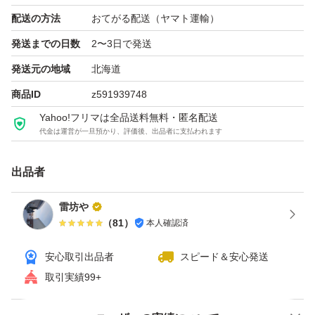
配送の方法
おてがる配送（ヤマト運輸）
光学ドライブ：なし
発送までの日数
2〜3日で発送
発送元の地域
北海道
ネットワーク：本体は有線のみ
商品ID
z591939748
※M.2WiFiソケットあり
Yahoo!フリマは全品送料無料・匿名配送
代金は運営が一旦預かり、評価後、出品者に支払われます
【付属品】マザーボード本体・IOパネル・CPU・CPUク
ーラー
出品者
雷坊や
【出品お願い】出品物は中古品です。出品において動作品
（
81
）
本人確認済
にあっても通電・起動確認はしていますが、それ以上の確
安心取引出品者
スピード＆安心発送
認は行っていません。気が付いた個所については表示を心
取引実績99+
がけますが、その他インターフェース等の動作確認はして
いませんのでご了承お願いいたします。気づかぬ点も多々