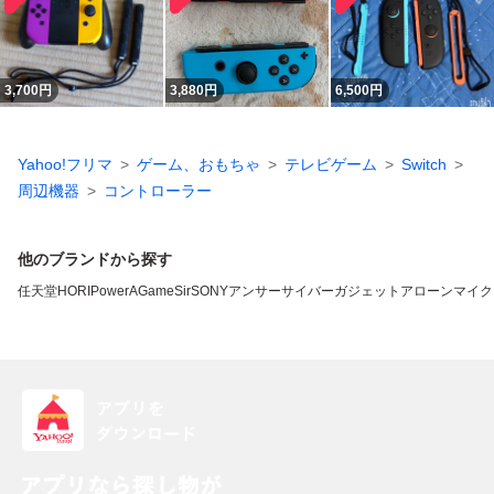
3,700
円
3,880
円
6,500
円
Yahoo!フリマ
ゲーム、おもちゃ
テレビゲーム
Switch
周辺機器
コントローラー
他のブランドから探す
任天堂
HORI
PowerA
GameSir
SONY
アンサー
サイバーガジェット
アローン
マイク