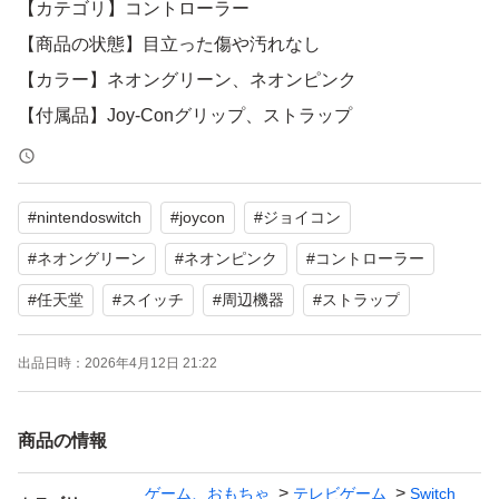
【カテゴリ】コントローラー
【商品の状態】目立った傷や汚れなし
【カラー】ネオングリーン、ネオンピンク
【付属品】Joy-Conグリップ、ストラップ
マイナスボタンが反応しません！！！
#
nintendoswitch
#
joycon
#
ジョイコン
目立った傷や汚れはありませんが、中古品であることをご
#
ネオングリーン
#
ネオンピンク
#
コントローラー
理解の上ご購入ください。
#
任天堂
#
スイッチ
#
周辺機器
#
ストラップ
よろしくお願いいたします。
出品日時：
2026年4月12日 21:22
商品の情報
ゲーム、おもちゃ
テレビゲーム
Switch