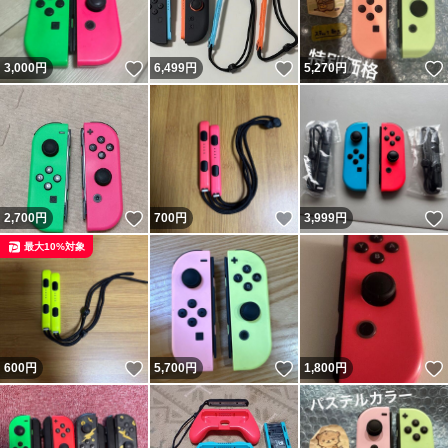
いいね！
いいね！
3,000
円
6,499
円
5,270
円
いいね！
いいね！
2,700
円
700
円
3,999
円
最大10%対象
いいね！
いいね！
600
円
5,700
円
1,800
円