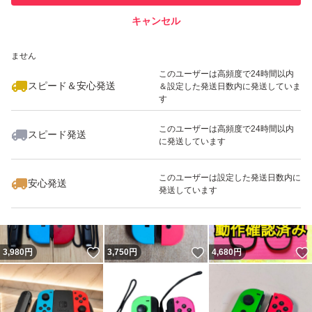
キャンセル
スピード&安心発送
いいね！
いいね！
3,750
※このバッジは実績に基づく表示であり、発送を保証しているものではあり
円
3,780
円
3,900
円
ません
このユーザーは高頻度で24時間以内
スピード＆安心発送
＆設定した発送日数内に発送していま
す
このユーザーは高頻度で24時間以内
スピード発送
に発送しています
いいね！
いいね！
4,280
円
1,065
円
8,150
円
このユーザーは設定した発送日数内に
安心発送
発送しています
いいね！
いいね！
3,980
円
3,750
円
4,680
円