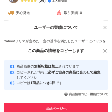
（
24
）
本人確認済
安心発送
取引実績10+
ユーザーの実績について
価格の相談
商品への質問
商品への質問からの値下げ交渉、不適切なカテゴリ変更依頼は禁止です
Yahoo!フリマが定めた一定の基準を満たしたユーザーにバッジを
付与しています
この商品をみている人にオススメ
この商品の情報をコピーします
安心取引出品者
最大10%対象
最大10%対象
Yahoo!フリマの基準をクリアした安
安心取引出品者
商品画像の
無断転載は禁止
されています
心・安全なユーザーです
コピーされた情報は
必ずご自身の商品に合わせて編集
取引実績
してください
コピーは
1商品につき1回
です
このユーザーはYahoo!フリマの取
取引実績◯+
いいね！
いいね！
4,200
円
8,200
円
4,180
円
引を完了させた実績があります
商品情報コピー機能について
最大10%対象
このユーザーは他フリマサービス
他フリマ実績◯+
出品ページへ
での取引実績があります