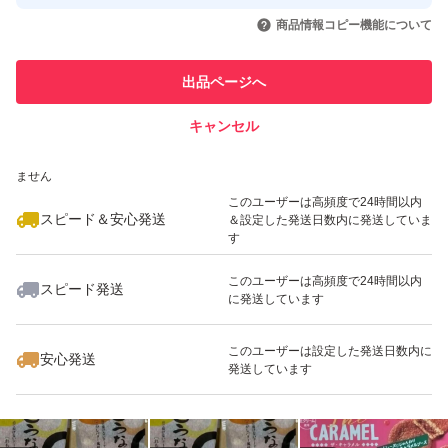
取引実績◯+
いいね！
いいね！
500
円
519
円
650
円
引を完了させた実績があります
商品情報コピー機能について
最大10%対象
最大10%対象
このユーザーは他フリマサービス
他フリマ実績◯+
出品ページへ
での取引実績があります
キャンセル
スピード&安心発送
いいね！
いいね！
600
※このバッジは実績に基づく表示であり、発送を保証しているものではあり
円
890
円
700
円
ません
最大10%対象
最大10%対象
このユーザーは高頻度で24時間以内
スピード＆安心発送
＆設定した発送日数内に発送していま
す
このユーザーは高頻度で24時間以内
スピード発送
に発送しています
いいね！
いいね！
650
円
560
円
640
円
最大10%対象
このユーザーは設定した発送日数内に
安心発送
発送しています