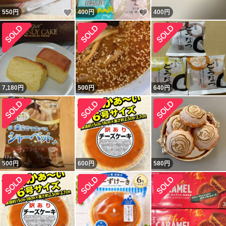
いいね！
いいね！
550
円
400
円
400
円
7,180
円
500
円
640
円
500
円
600
円
580
円