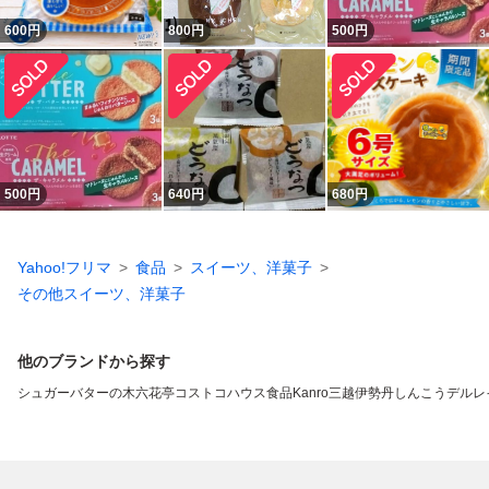
600
円
800
円
500
円
500
円
640
円
680
円
Yahoo!フリマ
食品
スイーツ、洋菓子
その他スイーツ、洋菓子
他のブランドから探す
シュガーバターの木
六花亭
コストコ
ハウス食品
Kanro
三越伊勢丹
しんこう
デルレ