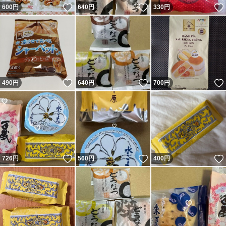
いいね！
いいね！
600
円
640
円
330
円
いいね！
いいね！
490
円
640
円
700
円
いいね！
いいね！
726
円
560
円
400
円