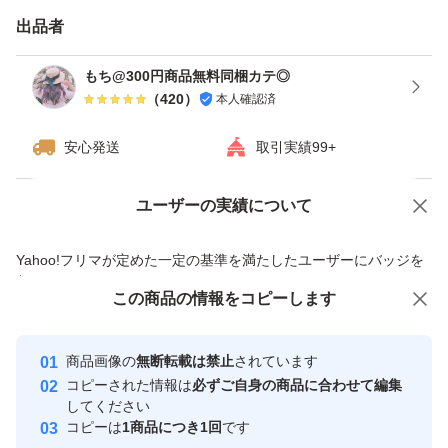
出品者
もち@300円商品無料同梱カテ◎
（
420
）
本人確認済
安心発送
取引実績99+
ユーザーの実績について
価格の相談
商品への質問
商品への質問からの値下げ交渉、不適切なカテゴリ変更依頼は禁止です
Yahoo!フリマが定めた一定の基準を満たしたユーザーにバッジを
付与しています
この商品をみている人にオススメ
この商品の情報をコピーします
安心取引出品者
最大10%対象
最大10%対象
Yahoo!フリマの基準をクリアした安
安心取引出品者
商品画像の
無断転載は禁止
されています
心・安全なユーザーです
コピーされた情報は
必ずご自身の商品に合わせて編集
取引実績
してください
コピーは
1商品につき1回
です
このユーザーはYahoo!フリマの取