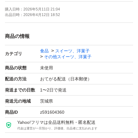
割れなど起こる可能性がありますので、
購入日時：
2026年5月11日 21:04
ご理解いただける方お願いいたします。
出品日時：
2026年4月12日 18:52
商品の情報
食品
スイーツ、洋菓子
カテゴリ
その他スイーツ、洋菓子
商品の状態
未使用
配送の方法
おてがる配送（日本郵便）
発送までの日数
1〜2日で発送
発送元の地域
茨城県
商品ID
z591604360
Yahoo!フリマは全品送料無料・匿名配送
代金は運営が一旦預かり、評価後、出品者に支払われます