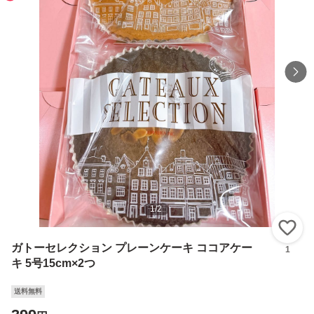
1
/
2
い
ガトーセレクション プレーンケーキ ココアケー
1
キ 5号15cm×2つ
送料無料