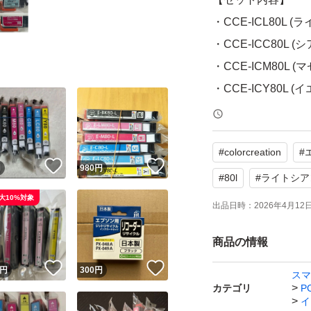
・CCE-ICL80L (
・CCE-ICC80L (シ
・CCE-ICM80L (マ
・CCE-ICY80L (イ
すべて未開封の新
#
colorcreation
#
保証期間は切れて
！
いいね！
いいね！
円
980
円
#
80l
#
ライトシア
大10%対象
【ブランド】Color Cr
出品日時：
2026年4月12日 
【カテゴリ】イン
商品の情報
【商品の状態】未
【カラー】上記参
！
いいね！
いいね！
円
300
円
スマ
【その他】エプソン
カテゴリ
P
イ