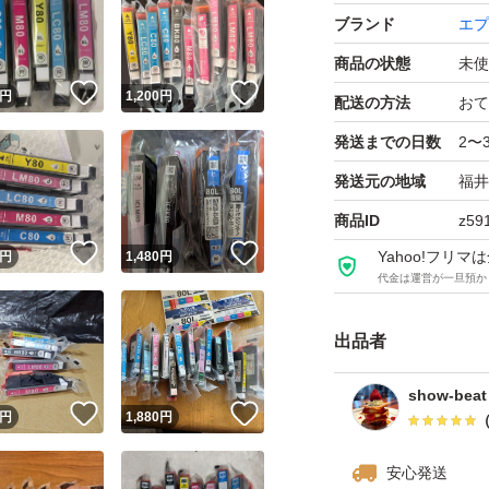
ブランド
エプ
簡易包装で発送し
商品の状態
未使
！
いいね！
いいね！
円
1,200
円
配送の方法
おて
発送までの日数
2〜
発送元の地域
福井
商品ID
z59
！
いいね！
いいね！
Yahoo!フリ
円
1,480
円
代金は運営が一旦預か
出品者
show-beat
！
いいね！
いいね！
円
1,880
円
安心発送