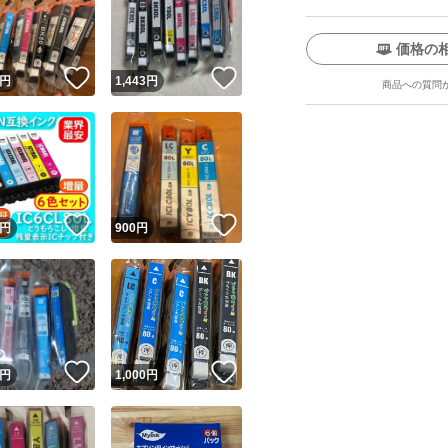
価格の
！
いいね！
いいね！
円
1,443
円
商品への質問
ユーザーの実績について
！
いいね！
いいね！
円
900
円
o!フリマが定めた一定の基準を満たしたユーザーにバッジを付与しています
出品者
この商品の情報をコピーします
取引出品者
Yahoo!フリマの基準をクリアした安心・安全なユーザーです
！
いいね！
いいね！
商品画像の
無断転載は禁止
されています
円
1,000
円
コピーされた情報は
必ずご自身の商品に合わせて編集
してください
コピーは
1商品につき1回
です
実績◯+
このユーザーはYahoo!フリマの取引を完了させた実績があり