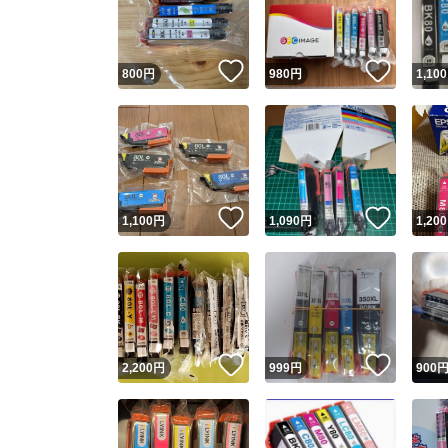
他フ
いいね！
いいね
800
円
980
円
1,100
スピード
※このバッ
スピ
いいね！
いいね
1,100
円
1,090
円
1,200
スピ
安心
いいね！
いいね
2,200
円
999
円
900