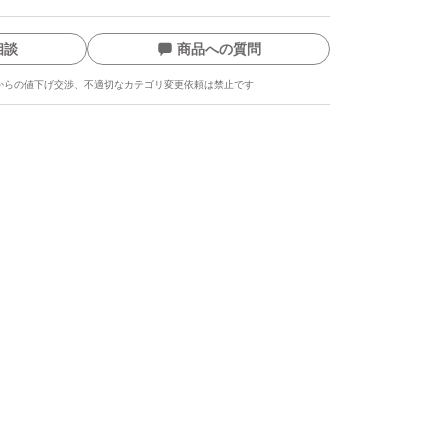
相談
商品への質問
からの値下げ交渉、不適切なカテゴリ変更依頼は禁止です
ます