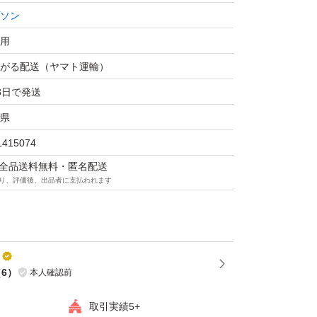
ソン
ます。
用
がる配送（ヤマト運輸）
3日で発送
県
1415074
マは全品送料無料・匿名配送
り、評価後、出品者に支払われます
（
6
）
本人確認前
取引実績5+