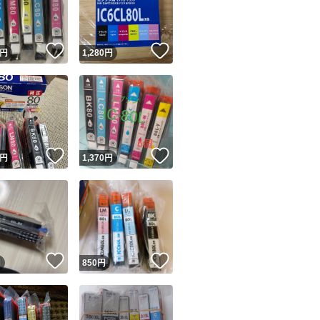
商品情報コピー機
リマ実績◯+
このユーザーは他フリマサービスでの取引実績があります
！
いいね！
いいね！
円
1,280
円
出品ページへ
&安心発送
キャンセル
ジは実績に基づく表示であり、発送を保証しているものではありません
このユーザーは高頻度で24時間以内＆設定した発送日数内に
ード＆安心発送
ます
！
いいね！
いいね！
円
1,370
円
ード発送
このユーザーは高頻度で24時間以内に発送しています
発送
このユーザーは設定した発送日数内に発送しています
！
いいね！
いいね！
円
850
円