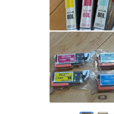
1
/
3