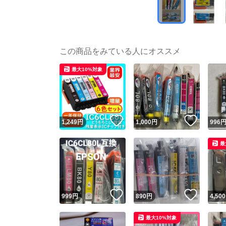
この商品をみている人にオススメ
最大10%対象
いいね！
いいね
1,249
円
1,000
円
996
最
いいね！
いいね
999
円
890
円
4,500
最大10%対象