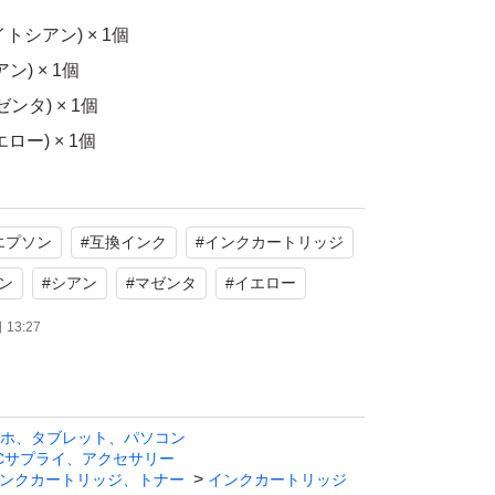
ライトシアン) × 1個
アン) × 1個
ゼンタ) × 1個
エロー) × 1個
品ですが、自宅保管品で外箱はありません。
エプソン
#
互換インク
#
インクカートリッジ
いることをご理解の上ご購入ください。
ン
#
シアン
#
マゼンタ
#
イエロー
eation
13:27
クカートリッジ
使用
照
ホ、タブレット、パソコン
用 互換インク
Cサプライ、アクセサリー
ンクカートリッジ、トナー
インクカートリッジ