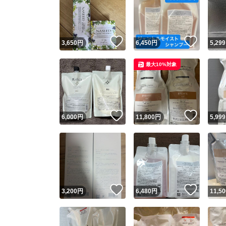
いいね！
いいね
3,650
円
6,450
円
5,299
最大10%対象
いいね！
いいね
6,000
円
11,800
円
5,999
いいね！
いいね
3,200
円
6,480
円
11,50