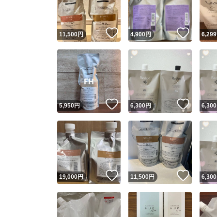
他フ
いいね！
いいね
11,500
円
4,900
円
6,299
スピード
※このバッ
スピ
いいね！
いいね
5,950
円
6,300
円
6,300
スピ
安心
いいね！
いいね
19,000
円
11,500
円
6,300