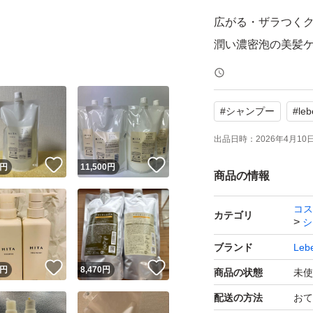
広がる・ザラつく
潤い濃密泡の美髪
#
シャンプー
#
leb
出品日時：
2026年4月10日 
！
いいね！
いいね！
円
11,500
円
商品の情報
コス
カテゴリ
シ
ブランド
Leb
！
いいね！
いいね！
円
8,470
円
商品の状態
未使
配送の方法
おて