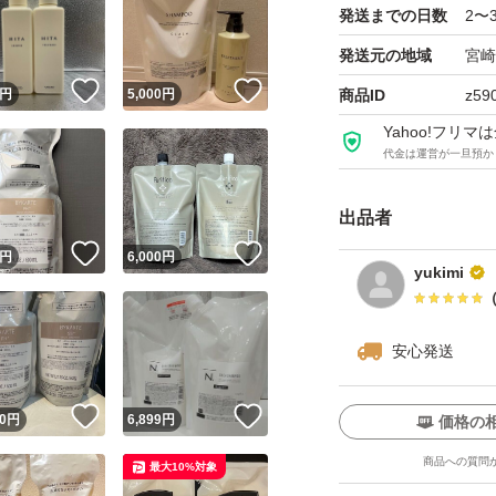
発送までの日数
2〜
発送元の地域
宮崎
！
いいね！
いいね！
円
5,000
円
商品ID
z59
Yahoo!フリ
代金は運営が一旦預か
出品者
！
いいね！
いいね！
円
6,000
円
yukimi
安心発送
！
いいね！
いいね！
0
円
6,899
円
価格の
商品への質問
最大10%対象