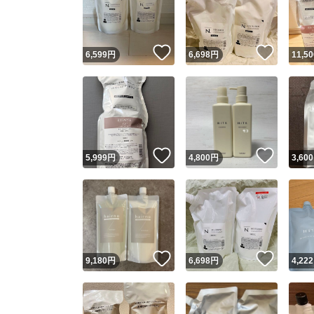
いいね！
いいね
6,599
円
6,698
円
11,50
いいね！
いいね
5,999
円
4,800
円
3,600
Yaho
安心取引
安心
いいね！
いいね
9,180
円
6,698
円
4,222
取引実績
取引