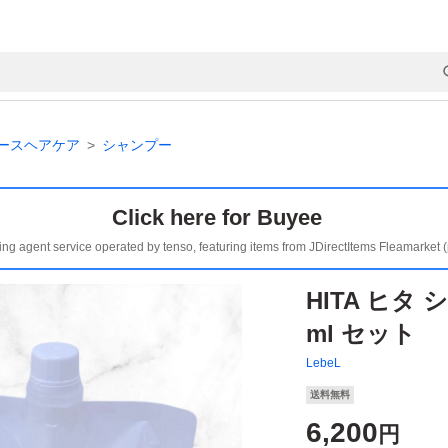
ースヘアケア
シャンプー
Click here for Buyee
ing agent service operated by tenso, featuring items from JDirectItems Fleamarket 
HITA ヒタ
ml セット
LebeL
送料無料
6,200
円