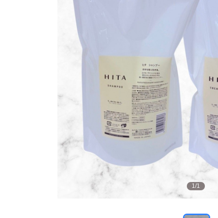
1
/
1