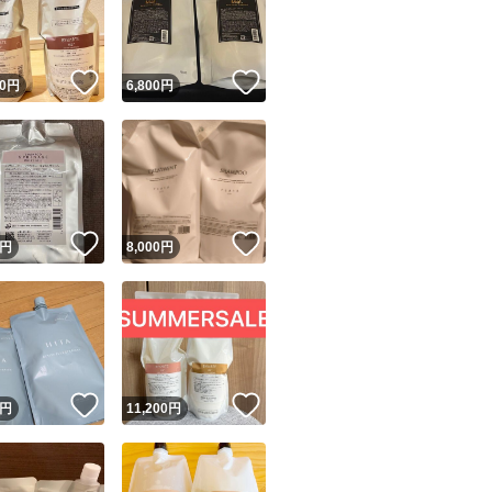
！
いいね！
いいね！
0
円
6,800
円
ユーザーの実績について
！
いいね！
いいね！
円
8,000
円
o!フリマが定めた一定の基準を満たしたユーザーにバッジを付与しています
出品者
この商品の情報をコピーします
取引出品者
Yahoo!フリマの基準をクリアした安心・安全なユーザーです
！
いいね！
いいね！
商品画像の
無断転載は禁止
されています
円
11,200
円
コピーされた情報は
必ずご自身の商品に合わせて編集
してください
コピーは
1商品につき1回
です
実績◯+
このユーザーはYahoo!フリマの取引を完了させた実績があり