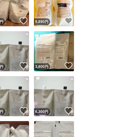
商品情報コピー機
リマ実績◯+
このユーザーは他フリマサービスでの取引実績があります
！
いいね！
いいね！
円
9,890
円
出品ページへ
&安心発送
キャンセル
ジは実績に基づく表示であり、発送を保証しているものではありません
このユーザーは高頻度で24時間以内＆設定した発送日数内に
ード＆安心発送
ます
！
いいね！
いいね！
円
3,800
円
ード発送
このユーザーは高頻度で24時間以内に発送しています
発送
このユーザーは設定した発送日数内に発送しています
！
いいね！
いいね！
円
6,300
円