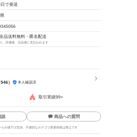
3日で発送
県
0345056
マは全品送料無料・匿名配送
り、評価後、出品者に支払われます
（
546
）
本人確認済
取引実績99+
相談
商品への質問
からの値下げ交渉、不適切なカテゴリ変更依頼は禁止です