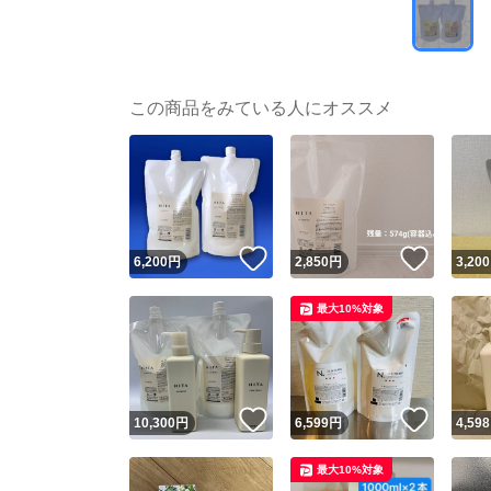
この商品をみている人にオススメ
いいね！
いいね
6,200
円
2,850
円
3,200
最大10%対象
いいね！
いいね
10,300
円
6,599
円
4,598
最大10%対象