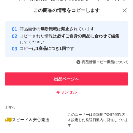
付与しています
この商品をみている人にオススメ
この商品の情報をコピーします
安心取引出品者
Yahoo!フリマの基準をクリアした安
安心取引出品者
商品画像の
無断転載は禁止
されています
心・安全なユーザーです
コピーされた情報は
必ずご自身の商品に合わせて編集
取引実績
してください
コピーは
1商品につき1回
です
このユーザーはYahoo!フリマの取
取引実績◯+
いいね！
いいね！
2,222
円
2,222
円
2,222
円
引を完了させた実績があります
商品情報コピー機能について
このユーザーは他フリマサービス
他フリマ実績◯+
出品ページへ
での取引実績があります
キャンセル
スピード&安心発送
いいね！
いいね！
2,111
※このバッジは実績に基づく表示であり、発送を保証しているものではあり
円
2,222
円
2,222
円
ません
このユーザーは高頻度で24時間以内
スピード＆安心発送
＆設定した発送日数内に発送していま
す