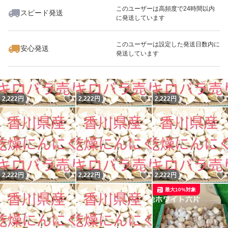
このユーザーは高頻度で24時間以内
スピード発送
に発送しています
いいね！
いいね！
1,333
円
2,222
円
2,222
円
このユーザーは設定した発送日数内に
安心発送
発送しています
いいね！
いいね！
2,222
円
2,222
円
2,222
円
いいね！
いいね！
2,222
円
2,222
円
2,222
円
最大10%対象