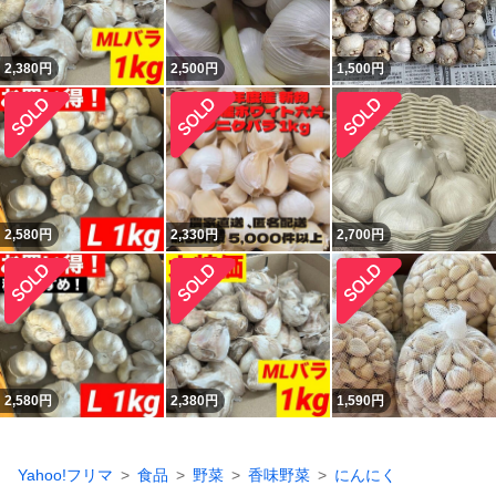
2,380
円
2,500
円
1,500
円
2,580
円
2,330
円
2,700
円
2,580
円
2,380
円
1,590
円
Yahoo!フリマ
食品
野菜
香味野菜
にんにく