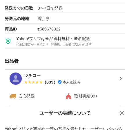
発送までの日数
3〜7日で発送
発送元の地域
香川県
商品ID
z589676322
Yahoo!フリマは全品送料無料・匿名配送
代金は運営が一旦預かり、評価後、出品者に支払われます
出品者
ツチコー
（
639
）
本人確認済
安心発送
取引実績99+
ユーザーの実績について
価格の相談
商品への質問
商品への質問からの値下げ交渉、不適切なカテゴリ変更依頼は禁止です
Yahoo!フリマが定めた一定の基準を満たしたユーザーにバッジを