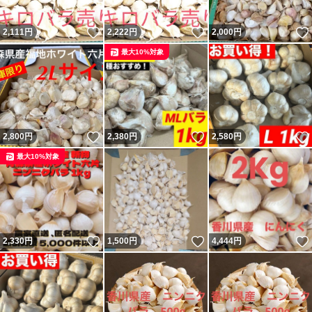
いいね！
いいね！
2,111
円
2,222
円
2,000
円
最大10%対象
いいね！
いいね！
2,800
円
2,380
円
2,580
円
最大10%対象
いいね！
いいね！
2,330
円
1,500
円
4,444
円