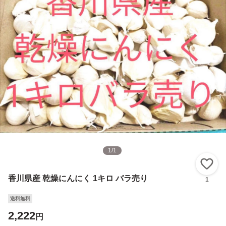
1
/
1
い
香川県産 乾燥にんにく 1キロ バラ売り
1
送料無料
2,222
円