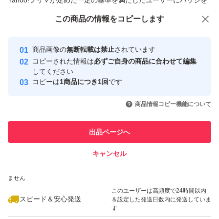
Yahoo!フリマが定めた一定の基準を満たしたユーザーにバッジを
付与しています
この商品をみている人にオススメ
この商品の情報をコピーします
安心取引出品者
Yahoo!フリマの基準をクリアした安
安心取引出品者
商品画像の
無断転載は禁止
されています
心・安全なユーザーです
コピーされた情報は
必ずご自身の商品に合わせて編集
取引実績
してください
コピーは
1商品につき1回
です
このユーザーはYahoo!フリマの取
取引実績◯+
いいね！
いいね！
5,999
円
3,000
円
4,100
円
引を完了させた実績があります
商品情報コピー機能について
このユーザーは他フリマサービス
他フリマ実績◯+
出品ページへ
での取引実績があります
キャンセル
スピード&安心発送
いいね！
いいね！
2,950
※このバッジは実績に基づく表示であり、発送を保証しているものではあり
円
4,100
円
3,300
円
ません
最大10%対象
このユーザーは高頻度で24時間以内
スピード＆安心発送
＆設定した発送日数内に発送していま
す