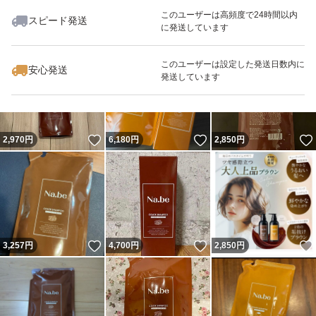
このユーザーは高頻度で24時間以内
スピード発送
に発送しています
いいね！
いいね！
3,150
円
3,500
円
3,200
円
このユーザーは設定した発送日数内に
安心発送
発送しています
いいね！
いいね！
2,970
円
6,180
円
2,850
円
いいね！
いいね！
3,257
円
4,700
円
2,850
円