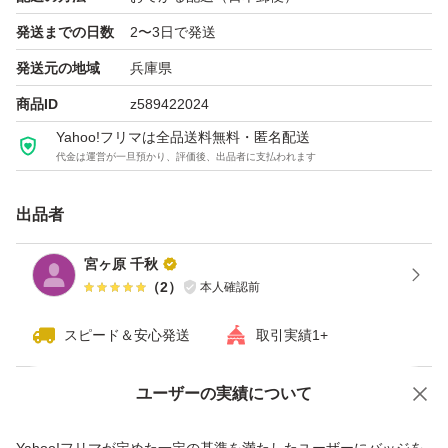
発送までの日数
2〜3日で発送
発送元の地域
兵庫県
商品ID
z589422024
Yahoo!フリマは全品送料無料・匿名配送
代金は運営が一旦預かり、評価後、出品者に支払われます
出品者
宮ヶ原 千秋
（
2
）
本人確認前
スピード＆安心発送
取引実績1+
ユーザーの実績について
価格の相談
商品への質問
商品への質問からの値下げ交渉、不適切なカテゴリ変更依頼は禁止です