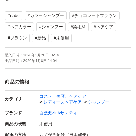
【内容量】270ml
#
nabe
#
カラーシャンプー
#
チョコレートブラウン
よろしくお願いいたします。
#
ヘアカラー
#
シャンプー
#
染毛料
#
ヘアケア
#
ブラウン
#
新品
#
未使用
購入日時：
2026年5月26日 16:19
出品日時：
2026年4月8日 14:04
商品の情報
コスメ、美容、ヘアケア
カテゴリ
レディースヘアケア
シャンプー
ブランド
自然派clubサスティ
商品の状態
未使用
配送の方法
おてがる配送（日本郵便）