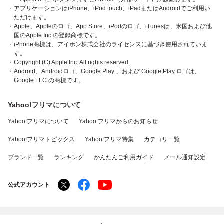
・アプリケーションはiPhone、iPod touch、iPadまたはAndroidでご利用い
ただけます。
・Apple、Appleのロゴ、App Store、iPodのロゴ、iTunesは、米国および他
国のApple Inc.の登録商標です。
・iPhone商標は、アイホン株式会社のライセンスに基づき使用されていま
す。
・Copyright (C) Apple Inc. All rights reserved.
・Android、Androidロゴ、Google Play 、および Google Play ロゴは、
Google LLC の商標です。
Yahoo!フリマについて
Yahoo!フリマについて
Yahoo!フリマからのお知らせ
Yahoo!フリマトピックス
Yahoo!フリマ特集
カテゴリ一覧
ブランド一覧
ランキング
かんたんご利用ガイド
メール通知設定
公式アカウント