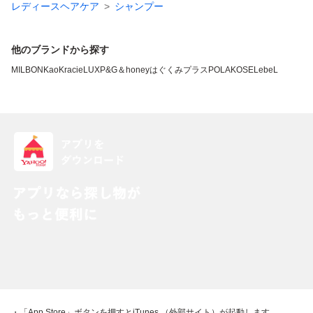
レディースヘアケア
シャンプー
他のブランドから探す
MILBON
Kao
Kracie
LUX
P&G
＆honey
はぐくみプラス
POLA
KOSE
LebeL
・「App Store」ボタンを押すとiTunes （外部サイト）が起動します。