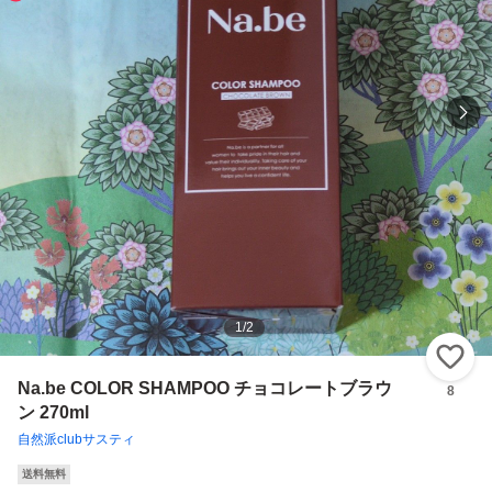
1
/
2
い
Na.be COLOR SHAMPOO チョコレートブラウ
8
ン 270ml
自然派clubサスティ
送料無料