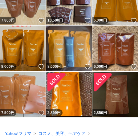
いいね！
いいね！
7,800
円
10,500
円
6,000
円
いいね！
いいね！
8,000
円
8,000
円
6,000
円
いいね！
7,500
円
2,899
円
2,850
円
Yahoo!フリマ
コスメ、美容、ヘアケア