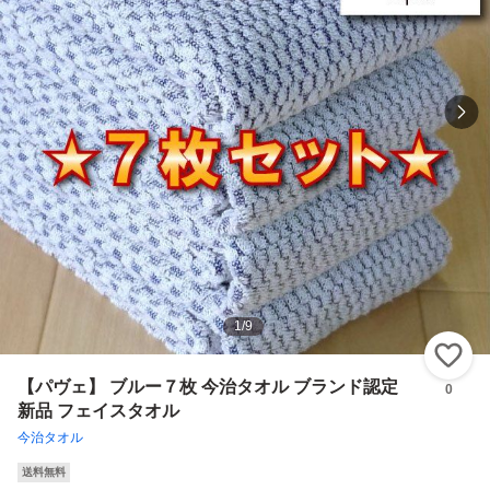
1
/
9
い
【パヴェ】 ブルー７枚 今治タオル ブランド認定
0
新品 フェイスタオル
今治タオル
送料無料