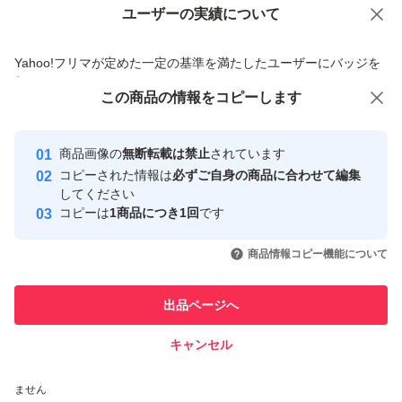
けます。 (写真7・8枚目)
ユーザーの実績について
価格の相談
商品への質問
商品への質問からの値下げ交渉、不適切なカテゴリ変更依頼は禁止です
Yahoo!フリマが定めた一定の基準を満たしたユーザーにバッジを
この品は厚手でモコモコした品ではなく、
付与しています
日常使いに適したボリュームで、
この商品をみている人にオススメ
この商品の情報をコピーします
安心取引出品者
ウェットユース・ドライユースどちらにも重宝する、
最大10%対象
Yahoo!フリマの基準をクリアした安
安心取引出品者
バランスのとれたタオルを普段使いしてもらいたいとい
商品画像の
無断転載は禁止
されています
心・安全なユーザーです
コピーされた情報は
必ずご自身の商品に合わせて編集
う、
取引実績
してください
製造者の思いが感じられるタオルとなっております。
コピーは
1商品につき1回
です
このユーザーはYahoo!フリマの取
取引実績◯+
いいね！
いいね！
3,200
円
3,200
円
1,950
円
引を完了させた実績があります
商品情報コピー機能について
【 デザイン 】
このユーザーは他フリマサービス
蛍光漂白剤を使わないオフホワイトのパイル糸と、
他フリマ実績◯+
出品ページへ
での取引実績があります
力強い紺色のベースの糸とで立体的な感じとなり、
キャンセル
スピード&安心発送
カラータオルとは違った雰囲気を醸し出しております。
いいね！
いいね！
4,100
※このバッジは実績に基づく表示であり、発送を保証しているものではあり
円
4,100
円
3,200
円
(写真5・9枚目)
ません