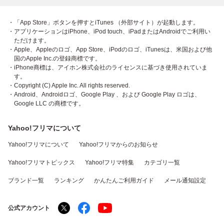
・「App Store」ボタンを押すとiTunes （外部サイト）が起動します。
・アプリケーションはiPhone、iPod touch、iPadまたはAndroidでご利用い
ただけます。
・Apple、Appleのロゴ、App Store、iPodのロゴ、iTunesは、米国および他
国のApple Inc.の登録商標です。
・iPhone商標は、アイホン株式会社のライセンスに基づき使用されていま
す。
・Copyright (C) Apple Inc. All rights reserved.
・Android、Androidロゴ、Google Play 、および Google Play ロゴは、
Google LLC の商標です。
Yahoo!フリマについて
Yahoo!フリマについて
Yahoo!フリマからのお知らせ
Yahoo!フリマトピックス
Yahoo!フリマ特集
カテゴリ一覧
ブランド一覧
ランキング
かんたんご利用ガイド
メール通知設定
公式アカウント