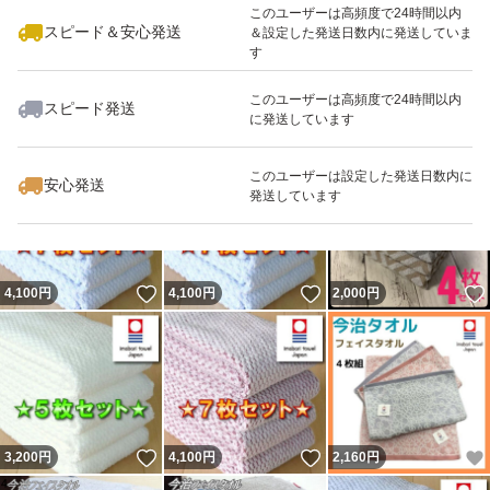
このユーザーは高頻度で24時間以内
スピード＆安心発送
＆設定した発送日数内に発送していま
【 安全性 】
す
パイル糸には蛍光漂白剤を使っておりません。
このユーザーは高頻度で24時間以内
スピード発送
に発送しています
いいね！
いいね！
7,760
円
5,555
円
3,200
円
指標のひとつ遊離ホルムアルデヒドの値（吸光度差）です
このユーザーは設定した発送日数内に
が、
安心発送
発送しています
● 国の法律が 0.05以下
● ブランド基準が 0.03以下
のところ
いいね！
いいね！
4,100
円
4,100
円
2,000
円
● このタオルは 0.002
と1ケタ下の値で、出生後24月以内の赤ちゃんや肌の弱い
方にお使いいただいても安全な商品です。
いいね！
いいね！
3,200
円
4,100
円
2,160
円
色々使える７枚セットにいたしました。