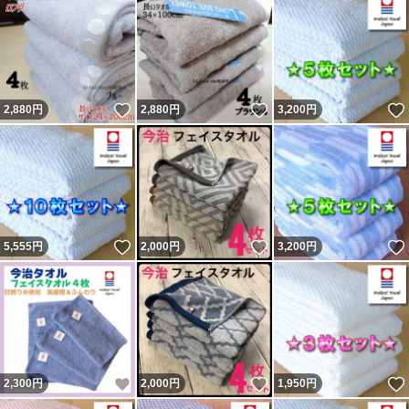
色の組み合わせ変更・値段交渉などご対応いたしますの
で、
質問などとあわせてお気軽にコメントください。
いいね！
いいね！
2,880
円
2,880
円
3,200
円
即購入もＯＫです。
いいね！
いいね！
5,555
円
2,000
円
3,200
円
いいね！
いいね！
2,300
円
2,000
円
1,950
円