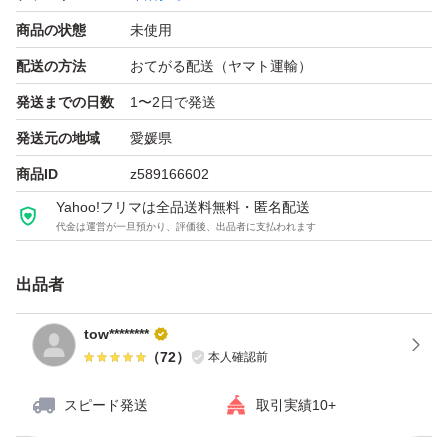
#パヴェ今治タオル
商品の状態
未使用
からご確認いただけます。
配送の方法
おてがる配送（ヤマト運輸）
発送までの日数
1〜2日で発送
【 特徴 】
パイルを出し入れして、碁盤の目状に凹凸をつける事で、
発送元の地域
愛媛県
拭きごたえを備えると共に、
商品ID
z589166602
撚り回数の少ない柔らかい糸でやさしい肌ざわりに織り上
Yahoo!フリマは全品送料無料・匿名配送
代金は運営が一旦預かり、評価後、出品者に支払われます
げてます。 (写真5・8枚目)
出品者
糊抜き加工済みですので、すぐお使いいただけます。
またブランド合格品ですので吸水性は最高です。 (試験結
tow********
（
72
）
本人確認前
果１秒・・・５秒以下でブランド認定)
スピード発送
取引実績10+
四方の縫製もしっかりしており、丈夫で長くお使いいただ