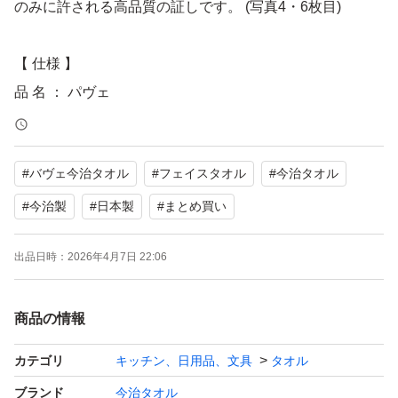
のみに許される高品質の証しです。 (写真4・6枚目)
【 仕様 】
品 名 ： パヴェ
状 態 ： 新品
サイズ ： 約34×85ｃｍ
#
バヴェ今治タオル
#
フェイスタオル
#
今治タオル
重 さ ： 約85グラム
素 材 ： 綿 100％・甘撚り綿糸
#
今治製
#
日本製
#
まとめ買い
加 工 ： 糊抜き加工
出品日時：
2026年4月7日 22:06
色 ： ブルー
枚 数 ： ７枚
商品の情報
カラーバリエーションは全７色で、
カテゴリ
キッチン、日用品、文具
タオル
他の色は商品説明欄下のハッシュタグ
ブランド
今治タオル