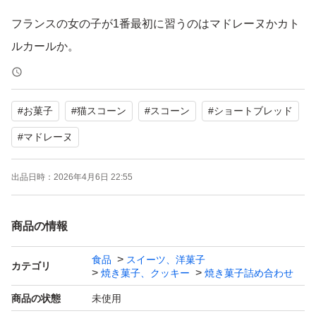
フランスの女の子が1番最初に習うのはマドレーヌかカト
ルカールか。
ふわりと香るバターの香りが優しくも懐かしい味わいで
す。
#
お菓子
#
猫スコーン
#
スコーン
#
ショートブレッド
焼き菓子の代表格『マドレーヌ』×2個
#
マドレーヌ
バター香る人気者 にゃんこショートブレッド×2個
出品日時：
2026年4月6日 22:55
猫の散歩道オリジナル 猫スコーン×4個
商品の情報
お母さんが子供にたべさせてあげたくなるような、安心安
全な材料で一つ一つ丁寧に手作りしています。
食品
スイーツ、洋菓子
カテゴリ
焼き菓子、クッキー
焼き菓子詰め合わせ
＊ベーキングパウダーはアルミフリーのものを使用してい
商品の状態
未使用