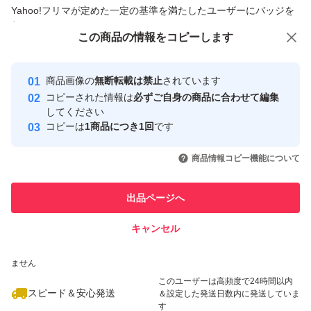
商品への質問からの値下げ交渉、不適切なカテゴリ変更依頼は禁止です
Yahoo!フリマが定めた一定の基準を満たしたユーザーにバッジを
付与しています
この商品をみている人にオススメ
この商品の情報をコピーします
安心取引出品者
Yahoo!フリマの基準をクリアした安
安心取引出品者
商品画像の
無断転載は禁止
されています
心・安全なユーザーです
コピーされた情報は
必ずご自身の商品に合わせて編集
取引実績
してください
コピーは
1商品につき1回
です
このユーザーはYahoo!フリマの取
取引実績◯+
いいね！
いいね！
2,640
円
2,640
円
2,400
円
引を完了させた実績があります
商品情報コピー機能について
このユーザーは他フリマサービス
他フリマ実績◯+
出品ページへ
での取引実績があります
キャンセル
スピード&安心発送
いいね！
いいね！
2,960
※このバッジは実績に基づく表示であり、発送を保証しているものではあり
円
2,400
円
2,640
円
ません
このユーザーは高頻度で24時間以内
スピード＆安心発送
＆設定した発送日数内に発送していま
す