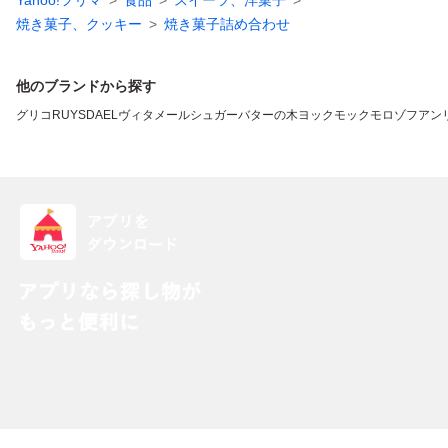
Yahoo!フリマ
食品
スイーツ、洋菓子
焼き菓子、クッキー
焼き菓子詰め合わせ
他のブランドから探す
グリコ
RUYSDAEL
ヴィタメール
シュガーバターの木
ヨックモック
モロゾフ
アン