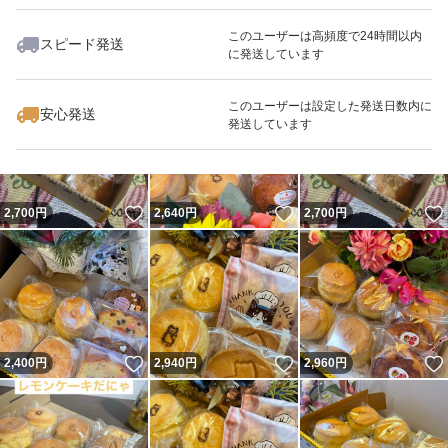
このユーザーは高頻度で24時間以内
スピード発送
に発送しています
いいね！
いいね！
2,000
円
2,940
円
2,800
円
このユーザーは設定した発送日数内に
安心発送
発送しています
いいね！
いいね！
2,700
円
2,640
円
2,700
円
いいね！
いいね！
2,400
円
2,940
円
2,960
円