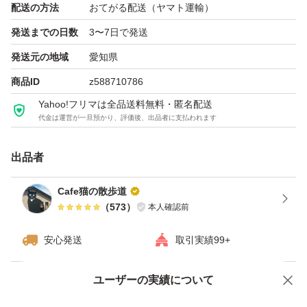
ます。
配送の方法
おてがる配送（ヤマト運輸）
＊商品は賞味期限まで一週間以上あるものをお届けしま
発送までの日数
3〜7日で発送
す。
発送元の地域
愛知県
＊購入後の変更は対応しかねます。
商品ID
z588710786
Yahoo!フリマは全品送料無料・匿名配送
代金は運営が一旦預かり、評価後、出品者に支払われます
出品者
Cafe猫の散歩道
（
573
）
本人確認前
安心発送
取引実績99+
ユーザーの実績について
価格の相談
商品への質問