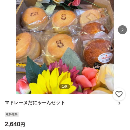
1
/
9
い
マドレーヌだにゃーんセット
3
送料無料
2,640
円