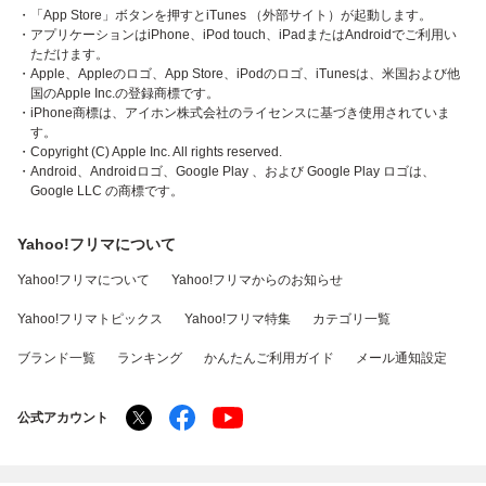
・「App Store」ボタンを押すとiTunes （外部サイト）が起動します。
・アプリケーションはiPhone、iPod touch、iPadまたはAndroidでご利用い
ただけます。
・Apple、Appleのロゴ、App Store、iPodのロゴ、iTunesは、米国および他
国のApple Inc.の登録商標です。
・iPhone商標は、アイホン株式会社のライセンスに基づき使用されていま
す。
・Copyright (C) Apple Inc. All rights reserved.
・Android、Androidロゴ、Google Play 、および Google Play ロゴは、
Google LLC の商標です。
Yahoo!フリマについて
Yahoo!フリマについて
Yahoo!フリマからのお知らせ
Yahoo!フリマトピックス
Yahoo!フリマ特集
カテゴリ一覧
ブランド一覧
ランキング
かんたんご利用ガイド
メール通知設定
公式アカウント