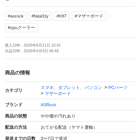
・USBにマウスとキーボード接続
#
asrock
#
fatal1ty
#
h97
#
マザーボード
・SATAポートにストレージ3台接続
・BIOSでCPU電圧を固定設定※
#
cpuクーラー
購入日時：
2026年6月21日 10:41
※TrueNASを入れて使用していましたが、自動設定では
出品日時：
2026年4月4日 06:48
なぜか起動しなかったためです
商品の情報
CPUは搭載した状態で発送します
CPUグリスは塗り直しています
スマホ、タブレット、パソコン
PCパーツ
カテゴリ
マザーボード
ブランド
ASRock
中古のため、購入後の動作保証はできません
商品の状態
やや傷や汚れあり
発送後のキャンセル・返品はできません
他にも見落としや不具合があるかもしれませんが、ご了承
配送の方法
おてがる配送（ヤマト運輸）
願います
発送までの日数
3〜7日で発送