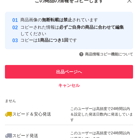
この商品をみている人にオススメ
この商品の情報をコピーします
安心取引出品者
最大10%対象
Yahoo!フリマの基準をクリアした安
安心取引出品者
商品画像の
無断転載は禁止
されています
心・安全なユーザーです
コピーされた情報は
必ずご自身の商品に合わせて編集
取引実績
してください
コピーは
1商品につき1回
です
このユーザーはYahoo!フリマの取
取引実績◯+
いいね！
いいね！
8,200
円
8,900
円
8,980
円
引を完了させた実績があります
商品情報コピー機能について
このユーザーは他フリマサービス
他フリマ実績◯+
出品ページへ
での取引実績があります
キャンセル
スピード&安心発送
いいね！
いいね！
3,600
※このバッジは実績に基づく表示であり、発送を保証しているものではあり
円
3,500
円
9,500
円
ません
このユーザーは高頻度で24時間以内
スピード＆安心発送
＆設定した発送日数内に発送していま
す
このユーザーは高頻度で24時間以内
スピード発送