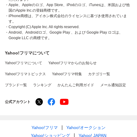
・Apple、Appleのロゴ、App Store、iPodのロゴ、iTunesは、米国および他
国のApple Inc.の登録商標です。
・iPhone商標は、アイホン株式会社のライセンスに基づき使用されていま
す。
・Copyright (C) Apple Inc. All rights reserved.
・Android、Androidロゴ、Google Play 、および Google Play ロゴは、
Google LLC の商標です。
Yahoo!フリマについて
Yahoo!フリマについて
Yahoo!フリマからのお知らせ
Yahoo!フリマトピックス
Yahoo!フリマ特集
カテゴリ一覧
ブランド一覧
ランキング
かんたんご利用ガイド
メール通知設定
公式アカウント
Yahoo!フリマ
Yahoo!オークション
Yahoo!ショッピング
Yahoo! JAPAN