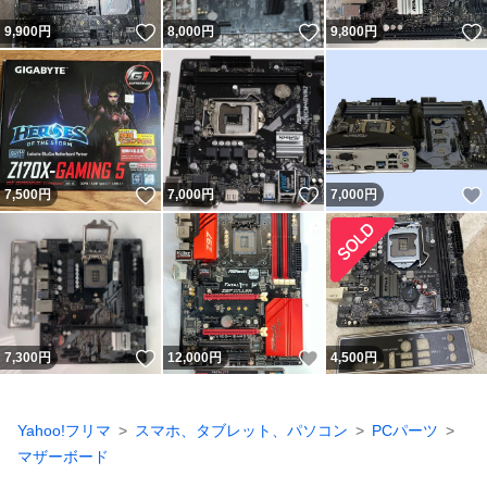
いいね！
いいね！
9,900
円
8,000
円
9,800
円
いいね！
いいね！
7,500
円
7,000
円
7,000
円
いいね！
いいね！
7,300
円
12,000
円
4,500
円
Yahoo!フリマ
スマホ、タブレット、パソコン
PCパーツ
マザーボード