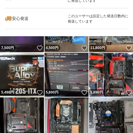
に発送しています
いいね！
いいね！
5,900
円
5,980
円
6,880
円
このユーザーは設定した発送日数内に
安心発送
発送しています
いいね！
いいね！
7,500
円
4,500
円
11,800
円
いいね！
いいね！
5,480
円
5,600
円
5,890
円