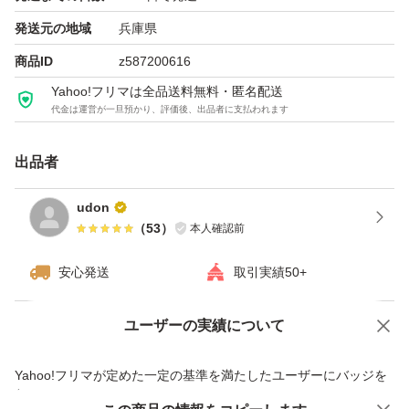
発送元の地域
兵庫県
商品ID
z587200616
Yahoo!フリマは全品送料無料・匿名配送
代金は運営が一旦預かり、評価後、出品者に支払われます
出品者
udon
（
53
）
本人確認前
安心発送
取引実績50+
ユーザーの実績について
価格の相談
商品への質問
商品への質問からの値下げ交渉、不適切なカテゴリ変更依頼は禁止です
Yahoo!フリマが定めた一定の基準を満たしたユーザーにバッジを
付与しています