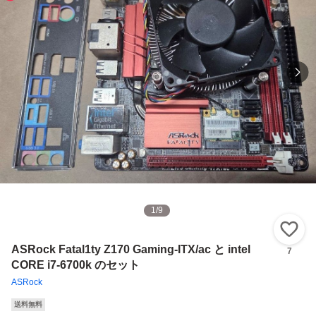
1
/
9
い
ASRock Fatal1ty Z170 Gaming-ITX/ac と intel
7
CORE i7-6700k のセット
ASRock
送料無料