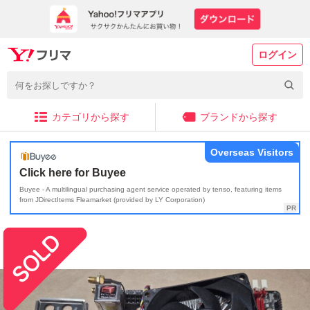
ログイン
カテゴリから探す
ブランドから探す
Overseas Visitors
Click here for Buyee
Buyee - A multilingual purchasing agent service operated by tenso, featuring items
from JDirectItems Fleamarket (provided by LY Corporation)