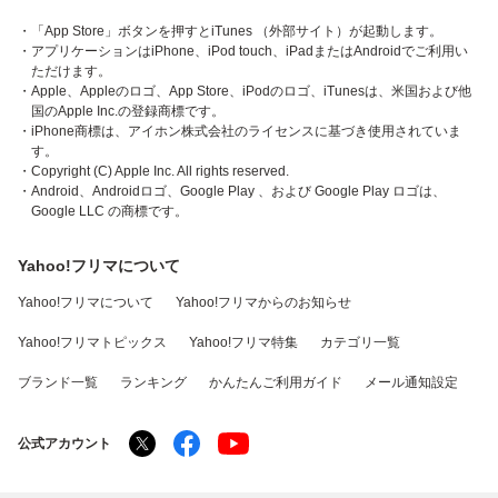
・「App Store」ボタンを押すとiTunes （外部サイト）が起動します。
・アプリケーションはiPhone、iPod touch、iPadまたはAndroidでご利用い
ただけます。
・Apple、Appleのロゴ、App Store、iPodのロゴ、iTunesは、米国および他
国のApple Inc.の登録商標です。
・iPhone商標は、アイホン株式会社のライセンスに基づき使用されていま
す。
・Copyright (C) Apple Inc. All rights reserved.
・Android、Androidロゴ、Google Play 、および Google Play ロゴは、
Google LLC の商標です。
Yahoo!フリマについて
Yahoo!フリマについて
Yahoo!フリマからのお知らせ
Yahoo!フリマトピックス
Yahoo!フリマ特集
カテゴリ一覧
ブランド一覧
ランキング
かんたんご利用ガイド
メール通知設定
公式アカウント