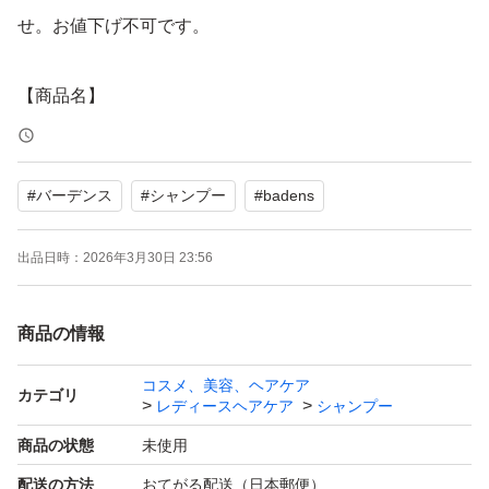
せ。お値下げ不可です。
【商品名】
Badens バーデンス
スキャルプシャンプー ムスク 500ml ×１
#
バーデンス
#
シャンプー
#
badens
【メーカー】
出品日時：
2026年3月30日 23:56
モアコスメティックス
商品の情報
コスメ、美容、ヘアケア
カテゴリ
レディースヘアケア
シャンプー
商品の状態
未使用
配送の方法
おてがる配送（日本郵便）