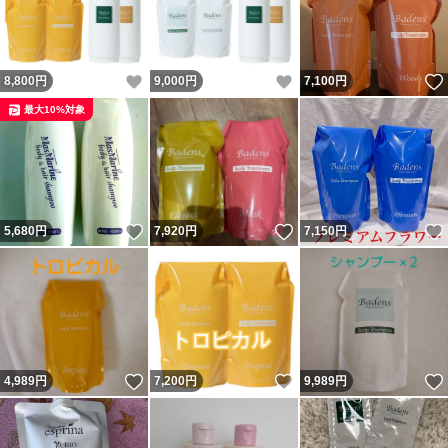
いいね！
いいね！
8,800
円
9,000
円
7,100
円
最大10%対象
いいね！
いいね！
5,680
円
7,920
円
7,150
円
いいね！
いいね！
4,989
円
7,200
円
9,989
円