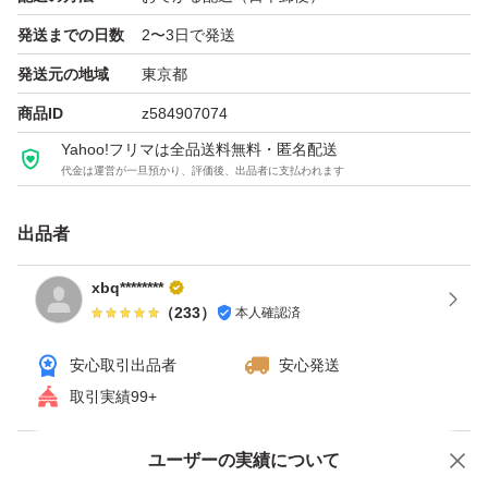
発送までの日数
2〜3日で発送
発送元の地域
東京都
商品ID
z584907074
Yahoo!フリマは全品送料無料・匿名配送
代金は運営が一旦預かり、評価後、出品者に支払われます
出品者
xbq********
（
233
）
本人確認済
安心取引出品者
安心発送
取引実績99+
ユーザーの実績について
価格の相談
商品への質問