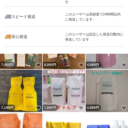
す
このユーザーは高頻度で24時間以内
スピード発送
に発送しています
いいね！
いいね！
8,900
円
1,500
円
5,500
円
最大10%対象
最大10%対象
このユーザーは設定した発送日数内に
安心発送
発送しています
いいね！
いいね！
7,000
円
8,000
円
4,989
円
いいね！
いいね！
7,199
円
7,800
円
4,989
円