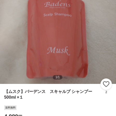
1
/
1
い
【ムスク】バーデンス スキャルプ シャンプー
2
500ml ×１
送料無料