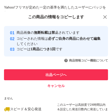
商品への質問からの値下げ交渉、不適切なカテゴリ変更依頼は禁止です
Yahoo!フリマが定めた一定の基準を満たしたユーザーにバッジを
付与しています
この商品をみている人にオススメ
この商品の情報をコピーします
安心取引出品者
最大10%対象
最大10%対象
最大10%対象
Yahoo!フリマの基準をクリアした安
安心取引出品者
商品画像の
無断転載は禁止
されています
心・安全なユーザーです
コピーされた情報は
必ずご自身の商品に合わせて編集
取引実績
してください
コピーは
1商品につき1回
です
このユーザーはYahoo!フリマの取
取引実績◯+
いいね！
いいね！
4,989
円
7,190
円
7,190
円
引を完了させた実績があります
商品情報コピー機能について
このユーザーは他フリマサービス
他フリマ実績◯+
出品ページへ
での取引実績があります
キャンセル
スピード&安心発送
いいね！
いいね！
4,280
※このバッジは実績に基づく表示であり、発送を保証しているものではあり
円
7,000
円
1,900
円
ません
最大10%対象
このユーザーは高頻度で24時間以内
スピード＆安心発送
＆設定した発送日数内に発送していま